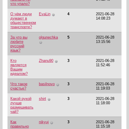
что упало?
О чём люди
EvaLin
4
2021-06-28
думают в
14:08:23
общественном
транспорте?
За что вы
olgunechka
5
2021-06-28
любите
13:15:56
русский
язык?
Кто
Zhanu90
3
2021-06-28
является
11:52:46
Вашим
идеалом?
Что такое
basilnovo
3
2021-06-28
счастье?
11:19:03
Какой рукой
shirt
3
2021-06-28
лучше
11:18:00
размешивать
чай?
Как
nikyuj
3
2021-06-28
правильно
11:15:18