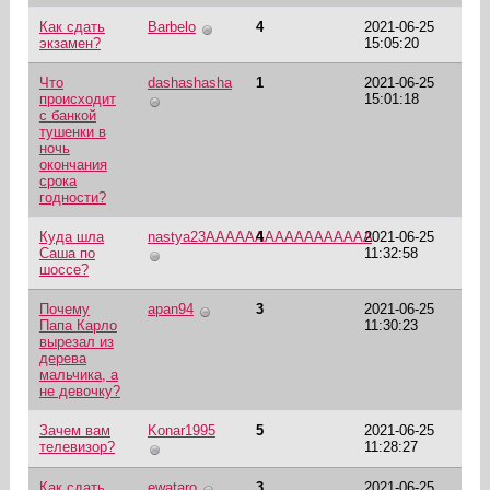
Как сдать
Barbelo
4
2021-06-25
экзамен?
15:05:20
Что
dashashasha
1
2021-06-25
происходит
15:01:18
с банкой
тушенки в
ночь
окончания
срока
годности?
Куда шла
nastya23AAAAAAAAAAAAAAAAA
4
2021-06-25
Саша по
11:32:58
шоссе?
Почему
apan94
3
2021-06-25
Папа Карло
11:30:23
вырезал из
дерева
мальчика, а
не девочку?
Зачем вам
Konar1995
5
2021-06-25
телевизор?
11:28:27
Как сдать
ewataro
3
2021-06-25