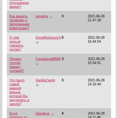
отпущенное
время?
Как решить
tamarka
3
2021-06-28
проблему с
21:47:28
бездомными
животными?
О чём
AnnaMatskevich
5
2021-06-28
нельзя
16:44:54
говорить
детям?
Почему
Fainafaina88998
3
2021-06-28
голуби
15:54:51
кивают
головой?
Что было
VanillaCandy
3
2021-06-28
самой
14:16:44
важной
вещью,
которой Вы
научились в
школе?
Куда
Dianakuz
4
2021-06-28
пропало то,
14:11:48