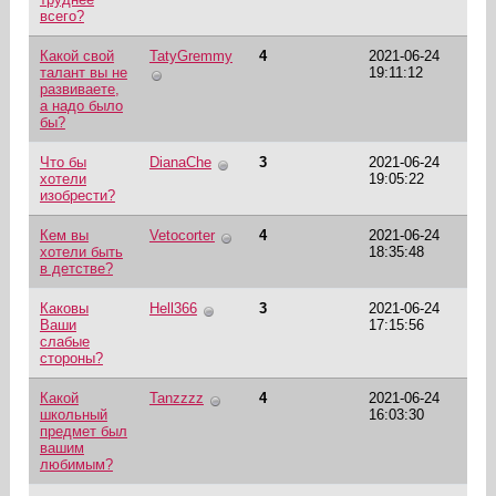
всего?
Какой свой
TatyGremmy
4
2021-06-24
талант вы не
19:11:12
развиваете,
а надо было
бы?
Что бы
DianaChe
3
2021-06-24
хотели
19:05:22
изобрести?
Кем вы
Vetocorter
4
2021-06-24
хотели быть
18:35:48
в детстве?
Каковы
Hell366
3
2021-06-24
Ваши
17:15:56
слабые
стороны?
Какой
Tanzzzz
4
2021-06-24
школьный
16:03:30
предмет был
вашим
любимым?