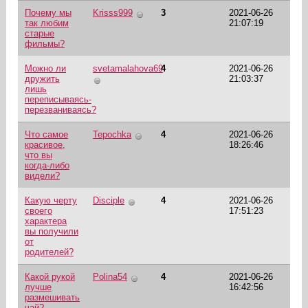
Почему мы
Krisss999
3
2021-06-26
так любим
21:07:19
старые
фильмы?
Можно ли
svetamalahova69
4
2021-06-26
дружить
21:03:37
лишь
переписываясь-
перезваниваясь?
Что самое
Tepochka
4
2021-06-26
красивое,
18:26:46
что вы
когда-либо
видели?
Какую черту
Disciple
4
2021-06-26
своего
17:51:23
характера
вы получили
от
родителей?
Какой рукой
Polina54
4
2021-06-26
лучше
16:42:56
размешивать
чай?