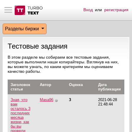
Вход
или
регистрация
тнёрам
Q.
ые сообщения
 заказчик
Разделы биржи
мо-материалы
тистика биржи
ск по форуму
 исполнитель
Тестовые задания
аккаунты
ые пользователи
В этом разделе мы собираем все тестовые задания,
которые выполнили наши копирайтеры. Взглянув на них,
мой эфир
вы можете узнать, по каким критериям мы оцениваем
качество работы.
лама на сайте
Заголовок
Автор
Оценка
Дата
статьи
публикации
ск пользователей
Зная, что
Masa96
3
2021-06-28
вам
21:48:44
осталось 3
последних
месяца
жизни, как
бы вы
провели