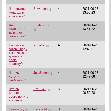
Что снится
SowaIrina
4
2021-06-26
медведям
13:53:23
всю зиму?
Чем
Bushidozho
1
2021-06-26
отличается
13:41:22
дырка от
отверстия?
На что вы
ArinaKit
4
2021-06-26
готовы ради
12:49:51
того, чтобы
доказать
свою
правоту?
Что бы
JuliaUmna
4
2021-06-26
хотели
12:47:08
изобрести?
Что вы
Sofi1345
3
2021-06-26
больше
00:50:28
всего цените
в жизни?
Какого рода
Sabi1214
3
2021-06-26