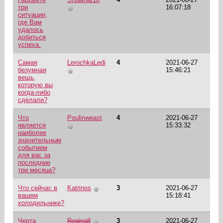
три
16:07:18
ситуации,
где Вам
удалось
добиться
успеха.
Самая
LerochkaLedi
4
2021-06-27
безумная
15:46:21
вещь,
которую вы
когда-либо
сделали?
Что
Poulinweast
4
2021-06-27
является
15:33:32
наиболее
значительным
событием
для вас за
последние
три месяца?
Что сейчас в
Katrinos
3
2021-06-27
вашем
15:18:41
холодильнике?
Черта
Regina8
3
2021-06-27