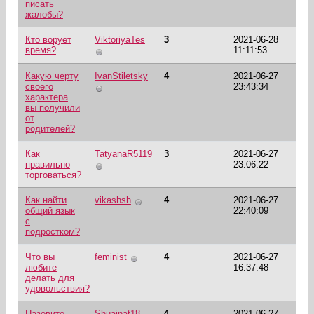
писать
жалобы?
Кто ворует
ViktoriyaTes
3
2021-06-28
время?
11:11:53
Какую черту
IvanStiletsky
4
2021-06-27
своего
23:43:34
характера
вы получили
от
родителей?
Как
TatyanaR5119
3
2021-06-27
правильно
23:06:22
торговаться?
Как найти
vikashsh
4
2021-06-27
общий язык
22:40:09
с
подростком?
Что вы
feminist
4
2021-06-27
любите
16:37:48
делать для
удовольствия?
Назовите
Shuainat18
4
2021-06-27