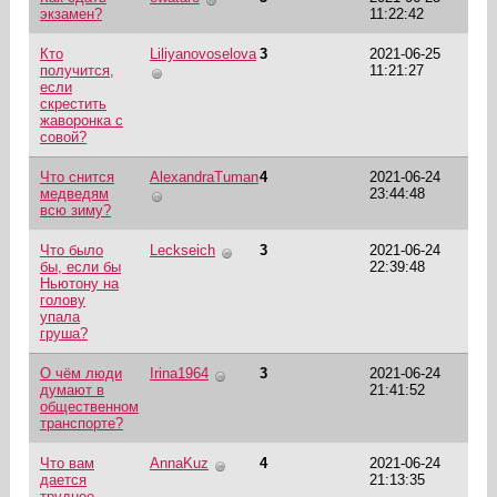
экзамен?
11:22:42
Кто
Liliyanovoselova
3
2021-06-25
получится,
11:21:27
если
скрестить
жаворонка с
совой?
Что снится
AlexandraTuman
4
2021-06-24
медведям
23:44:48
всю зиму?
Что было
Leckseich
3
2021-06-24
бы, если бы
22:39:48
Ньютону на
голову
упала
груша?
О чём люди
Irina1964
3
2021-06-24
думают в
21:41:52
общественном
транспорте?
Что вам
AnnaKuz
4
2021-06-24
дается
21:13:35
труднее