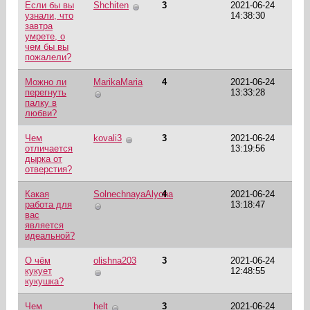
Если бы вы
Shchiten
3
2021-06-24
узнали, что
14:38:30
завтра
умрете, о
чем бы вы
пожалели?
Можно ли
MarikaMaria
4
2021-06-24
перегнуть
13:33:28
палку в
любви?
Чем
kovali3
3
2021-06-24
отличается
13:19:56
дырка от
отверстия?
Какая
SolnechnayaAlyona
4
2021-06-24
работа для
13:18:47
вас
является
идеальной?
О чём
olishna203
3
2021-06-24
кукует
12:48:55
кукушка?
Чем
helt
3
2021-06-24