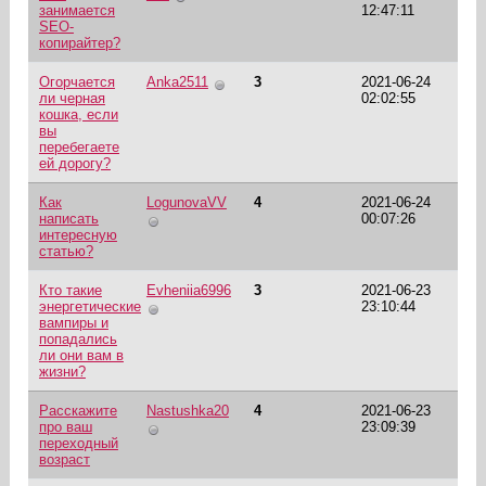
занимается
12:47:11
SEO-
копирайтер?
Огорчается
Anka2511
3
2021-06-24
ли черная
02:02:55
кошка, если
вы
перебегаете
ей дорогу?
Как
LogunovaVV
4
2021-06-24
написать
00:07:26
интересную
статью?
Кто такие
Evheniia6996
3
2021-06-23
энергетические
23:10:44
вампиры и
попадались
ли они вам в
жизни?
Расскажите
Nastushka20
4
2021-06-23
про ваш
23:09:39
переходный
возраст