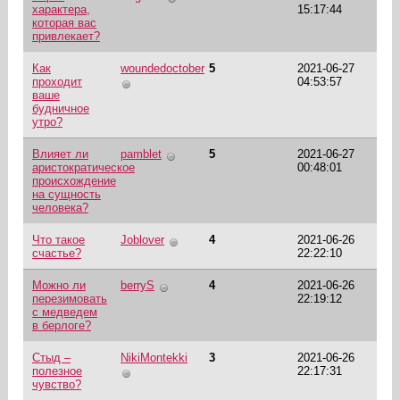
характера,
15:17:44
которая вас
привлекает?
Как
woundedoctober
5
2021-06-27
проходит
04:53:57
ваше
будничное
утро?
Влияет ли
pamblet
5
2021-06-27
аристократическое
00:48:01
происхождение
на сущность
человека?
Что такое
Joblover
4
2021-06-26
счастье?
22:22:10
Можно ли
berryS
4
2021-06-26
перезимовать
22:19:12
с медведем
в берлоге?
Стыд –
NikiMontekki
3
2021-06-26
полезное
22:17:31
чувство?