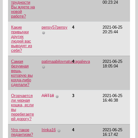
трудности
00:23:24
Вы ждете на
новой
работе?
Какие
pensy57pensy
4
2021-06-25
привычки
20:25:44
других
людей вас
выводят из
себя?
Самая
patimaabilovnaturzagalieva
4
2021-06-25
безумная
18:05:04
вещь,
которую вы
когда-либо
сделали?
Огорчается
ART18
3
2021-06-25
ли черная
16:46:38
кошка, если
вы
перебегаете
ей дорогу?
Что такое
Irinka16
4
2021-06-25
педантизм?
16:17:42