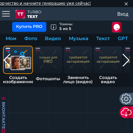
 и начните генерацию уже сейчас!
Вход
тнёрам
Q.
ые сообщения
 заказчик
Токены:
Купить PRO
5
из
5
Мои
Фото
Видео
Музыка
Текст
GPT
мо-материалы
тистика биржи
ск по форуму
 исполнитель
аккаунты
ые пользователи
мой эфир
Создать
Заменить
Создать
Фотошопы
А
изображение
лицо (видео)
видео
лама на сайте
ск пользователей
ВКОНТАКТЕ