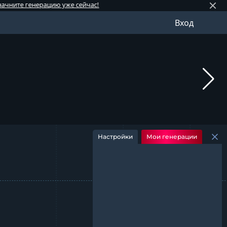
нерацию уже сейчас!
⚡️ Обновл
Вход
Настройки
Мои генерации