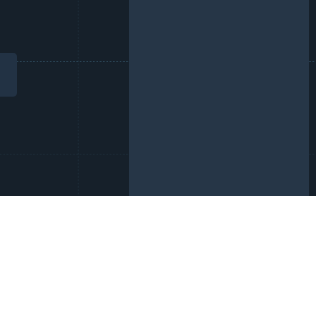
-
+
FIT