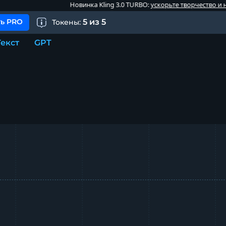
Новинка Kling 3.0 TURBO:
ускорьте творчество и начните ге
ь PRO
5
из
5
Токены:
Текст
GPT