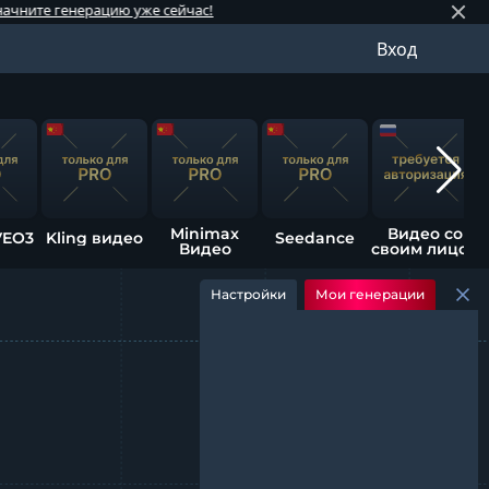
рацию уже сейчас!
⚡️ Обновлен
Вход
Minimax
Видео со
VEO3
Kling видео
Seedance
Видео
своим лицом
Настройки
Мои генерации