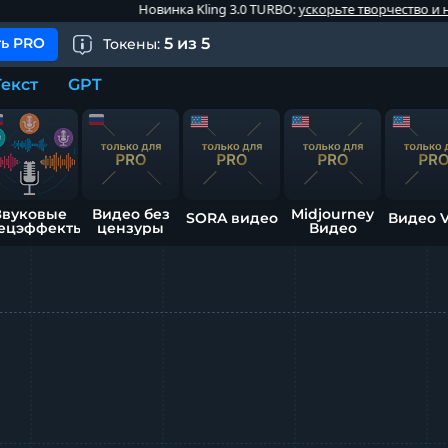
Новинка Kling 3.0 TURBO:
ускорьте творчество и начните гене
ь PRO
5
из
5
Токены:
Текст
GPT
Звуковые
Видео без
Midjourney
SORA видео
Видео 
ецэффекты
цензуры
Видео