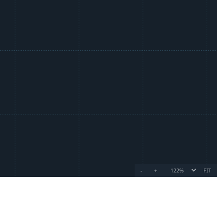
-
+
FIT