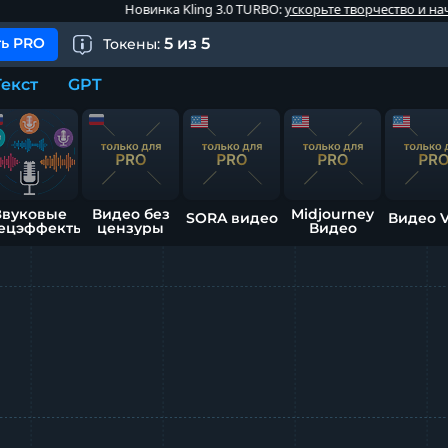
Новинка Kling 3.0 TURBO:
ускорьте творчество и начните генер
ь PRO
5
из
5
Токены:
Текст
GPT
Звуковые
Видео без
Midjourney
SORA видео
Видео 
ецэффекты
цензуры
Видео