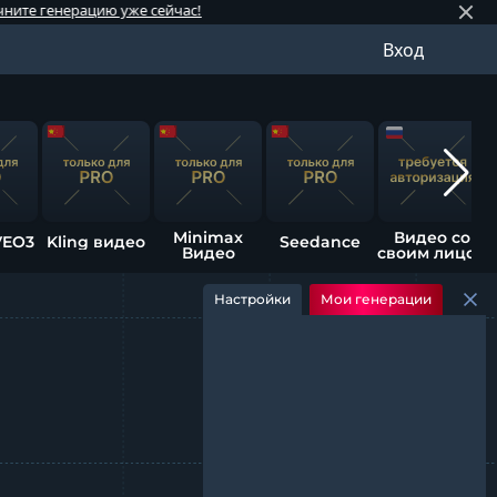
ацию уже сейчас!
⚡️ Обновлени
Вход
Minimax
Видео со
VEO3
Kling видео
Seedance
Видео
своим лицом
Настройки
Мои генерации