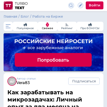
Войти
Главная
Блог
Работа на бирже
Популярное
Свежее
Рейтинг
Про БОНУСЫ
Автор статьи:
Подписаться
Vera83
Как зарабатывать на
микрозадачах: Личный
опыт за два месяца на