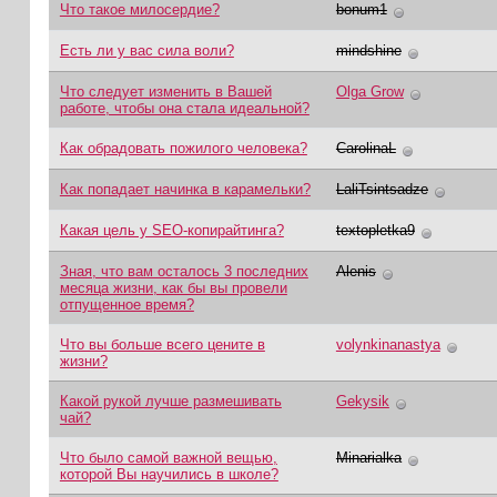
Что такое милосердие?
bonum1
Есть ли у вас сила воли?
mindshine
Что следует изменить в Вашей
Оlga Grow
работе, чтобы она стала идеальной?
Как обрадовать пожилого человека?
CarolinaL
Как попадает начинка в карамельки?
LaliTsintsadze
Какая цель у SEO-копирайтинга?
textopletka9
Зная, что вам осталось 3 последних
Alenis
месяца жизни, как бы вы провели
отпущенное время?
Что вы больше всего цените в
volynkinanastya
жизни?
Какой рукой лучше размешивать
Gekysik
чай?
Что было самой важной вещью,
Minarialka
которой Вы научились в школе?