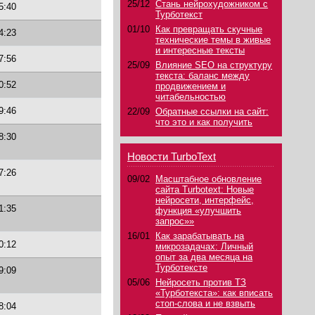
25/12
Стань нейрохудожником с
5:40
Турботекст
01/10
Как превращать скучные
4:23
технические темы в живые
и интересные тексты
7:56
25/09
Влияние SEO на структуру
текста: баланс между
0:52
продвижением и
читабельностью
9:46
22/09
Обратные ссылки на сайт:
что это и как получить
8:30
Новости TurboText
7:26
09/02
Масштабное обновление
сайта Turbotext: Новые
нейросети, интерфейс,
1:35
функция «улучшить
запрос»»
16/01
Как зарабатывать на
0:12
микрозадачах: Личный
опыт за два месяца на
Турботексте
9:09
05/06
Нейросеть против ТЗ
«Турботекста»: как вписать
стоп-слова и не взвыть
8:04