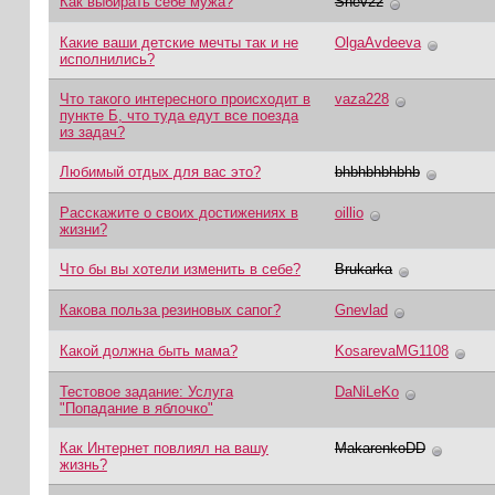
Как выбирать себе мужа?
Shev22
Какие ваши детские мечты так и не
OlgaAvdeeva
исполнились?
Что такого интересного происходит в
vaza228
пункте Б, что туда едут все поезда
из задач?
Любимый отдых для вас это?
bhbhbhbhbhb
Расскажите о своих достижениях в
oillio
жизни?
Что бы вы хотели изменить в себе?
Brukarka
Какова польза резиновых сапог?
Gnevlad
Какой должна быть мама?
KosarevaMG1108
Тестовое задание: Услуга
DaNiLeKo
"Попадание в яблочко"
Как Интернет повлиял на вашу
MakarenkoDD
жизнь?