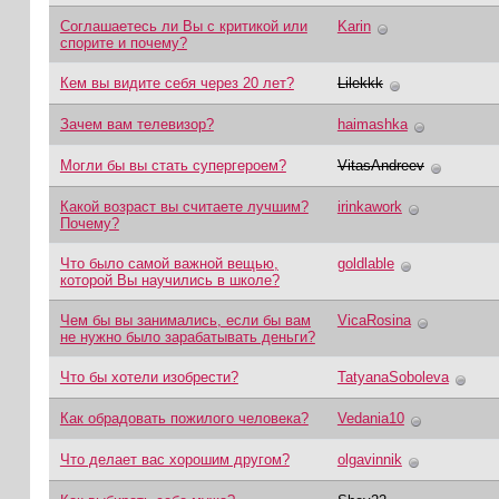
Соглашаетесь ли Вы с критикой или
Karin
спорите и почему?
Кем вы видите себя через 20 лет?
Lilekkk
Зачем вам телевизор?
haimashka
Могли бы вы стать супергероем?
VitasAndreev
Какой возраст вы считаете лучшим?
irinkawork
Почему?
Что было самой важной вещью,
goldlable
которой Вы научились в школе?
Чем бы вы занимались, если бы вам
VicaRosina
не нужно было зарабатывать деньги?
Что бы хотели изобрести?
TatyanaSoboleva
Как обрадовать пожилого человека?
Vedania10
Что делает вас хорошим другом?
olgavinnik