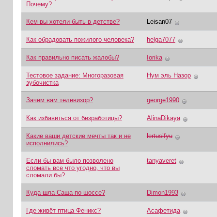
Почему?
Кем вы хотели быть в детстве?
Leisan07
Как обрадовать пожилого человека?
helga7077
Как правильно писать жалобы?
Iorika
Тестовое задание: Многоразовая
Нум эль Назор
зубочистка
Зачем вам телевизор?
george1990
Как избавиться от безработицы?
AlinaDikaya
Какие ваши детские мечты так и не
lertusifyu
исполнились?
Если бы вам было позволено
tanyaveret
сломать все что угодно, что вы
сломали бы?
Куда шла Саша по шоссе?
Dimon1993
Где живёт птица Феникс?
Асафетида