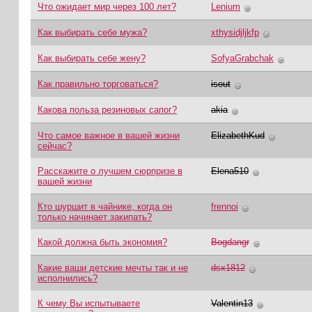
Что ожидает мир через 100 лет?
Lenium
Как выбирать себе мужа?
xthysidjljkfp
Как выбирать себе жену?
SofyaGrabchak
Как правильно торговаться?
isout
Какова польза резиновых сапог?
akia
Что самое важное в вашей жизни
ElizabethKud
сейчас?
Расскажите о лучшем сюрпризе в
Elena510
вашей жизни
Кто шуршит в чайнике, когда он
frennoi
только начинает закипать?
Какой должна быть экономия?
Bogdangr
Какие ваши детские мечты так и не
dsx1812
исполнились?
К чему Вы испытываете
Valentin13