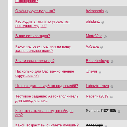
отвращение?
О чём кукует кукушка?
hvitanornin
Кто ходит в гости по утрам, тот
ohhdari1
поступает мудро?
В вас есть загадка?
MorteVeio
Какой человек повлиял на вашу
VaSaba
жизнь сильнее всего?
Зачем вам телевизор?
Bzhezinskaya
Насколько для Вас важно мнение
Элёля
окружающих?
Что находится глубоко под землёй?
Lubovbistrova
Тестовое задание: Автонаполнитель
Nadenka2019
для холодильника
Как отказать человеку, не обидев
Svetlana11021985
его?
Какой возраст вы считаете лучшим?
AnnaKopir