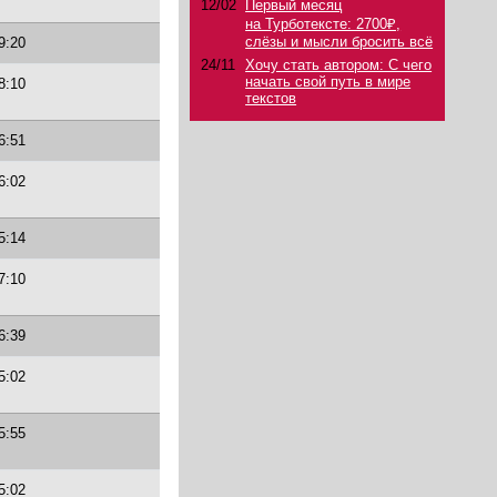
12/02
Первый месяц
на Турботексте: 2700₽,
слёзы и мысли бросить всё
9:20
24/11
Хочу стать автором: С чего
начать свой путь в мире
8:10
текстов
6:51
6:02
5:14
7:10
6:39
5:02
5:55
5:02