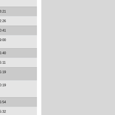
3:21
2:26
0:41
9:00
6:40
6:11
5:19
0:19
6:54
5:32