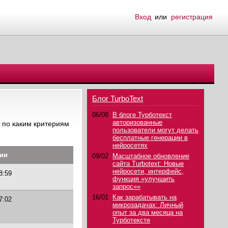
Вход
или
регистрация
Блог TurboText
06/08
В блоге Турботекст
авторизованные
 по каким критериям
пользователи могут делать
бесплатные генерации в
нейросетях
ции
09/02
Масштабное обновление
сайта Turbotext: Новые
нейросети, интерфейс,
8:59
функция «улучшить
запрос»»
16/01
Как зарабатывать на
7:02
микрозадачах: Личный
опыт за два месяца на
Турботексте