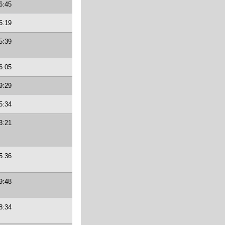
6:45
6:19
5:39
6:05
9:29
5:34
3:21
5:36
9:48
8:34