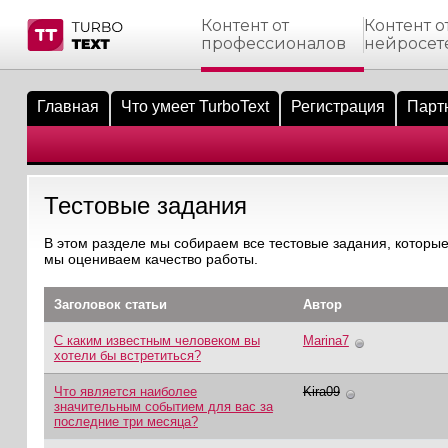
Контент от
Контент о
профессионалов
нейросет
тнёрам
Q.
ые сообщения
 заказчик
Главная
Что умеет TurboText
Регистрация
Парт
мо-материалы
тистика биржи
ск по форуму
 исполнитель
аккаунты
ые пользователи
Тестовые задания
мой эфир
В этом разделе мы собираем все тестовые задания, которые
мы оцениваем качество работы.
лама на сайте
Заголовок статьи
Автор
ск пользователей
С каким известным человеком вы
Marina7
хотели бы встретиться?
Что является наиболее
Kira09
значительным событием для вас за
последние три месяца?