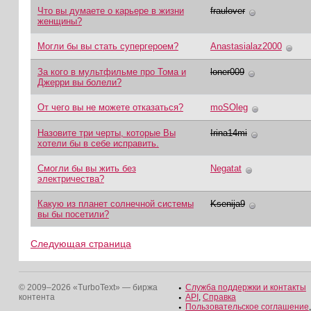
Что вы думаете о карьере в жизни
fraulover
женщины?
Могли бы вы стать супергероем?
Anastasialaz2000
За кого в мультфильме про Тома и
loner009
Джерри вы болели?
От чего вы не можете отказаться?
moSOleg
Назовите три черты, которые Вы
Irina14mi
хотели бы в себе исправить.
Смогли бы вы жить без
Negatat
электричества?
Какую из планет солнечной системы
Ksenija9
вы бы посетили?
Следующая страница
© 2009–2026 «TurboText» — биржа
Служба поддержки и контакты
контента
API
,
Справка
Пользовательское соглашение