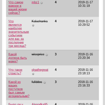
Что самое
mbz1
4
2018-11-17
важное в
10:31:19
вашей жизни
сейчас?
Что
Kalushanka
4
2018-11-17
является
10:29:52
наиболее
значительным
событием
для вас за
последние
три месяца?
Какой
wiseprice
3
2018-11-16
должна быть
23:20:34
мама?
Что такое
olgathegreat
4
2018-11-16
страсть?
23:18:13
Какой из
fullddos
3
2018-11-16
ваших
23:16:33
поступков
был самым
асоциальным?
Было ли у
Aleno4ka95
4
2018-11-16