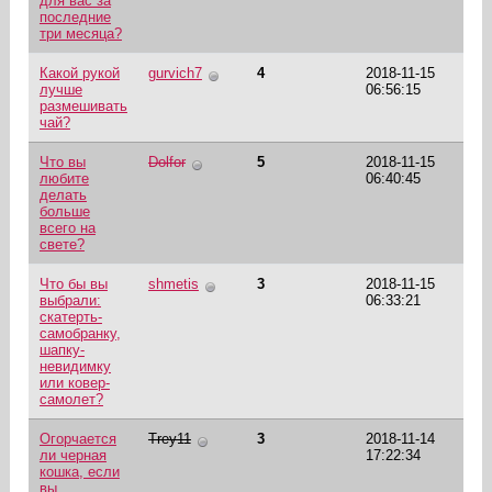
для вас за
последние
три месяца?
Какой рукой
gurvich7
4
2018-11-15
лучше
06:56:15
размешивать
чай?
Что вы
Dolfor
5
2018-11-15
любите
06:40:45
делать
больше
всего на
свете?
Что бы вы
shmetis
3
2018-11-15
выбрали:
06:33:21
скатерть-
самобранку,
шапку-
невидимку
или ковер-
самолет?
Огорчается
Trey11
3
2018-11-14
ли черная
17:22:34
кошка, если
вы