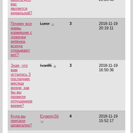
вас
является
идеальной?
Почему все
Luner
3
2018-11-19
мамы,
20:19:11
кормящие с
ложечки
ребенка,
всегда
открывают
рот?
Зная, что
Ivan86
3
2018-11-19
вам
16:50:36
осталось 3
последних
месяца
жизни, как
бы вы
провели
отпущенное
время?
Куда вы
EvgeniySh
4
2018-11-19
прятали
15:52:17
шпаргалки?