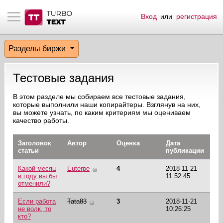
Вход
или
регистрация
тнёрам
Q.
ые сообщения
 заказчик
Разделы биржи
мо-материалы
тистика биржи
ск по форуму
 исполнитель
Тестовые задания
аккаунты
ые пользователи
В этом разделе мы собираем все тестовые задания,
которые выполнили наши копирайтеры. Взглянув на них,
мой эфир
вы можете узнать, по каким критериям мы оцениваем
качество работы.
лама на сайте
Заголовок
Автор
Оценка
Дата
статьи
публикации
ск пользователей
Какой месяц
Euterpe
4
2018-11-21
в году вы бы
11:52:45
отменили?
Если работа
Tata83
3
2018-11-21
не волк, то
10:26:25
кто?