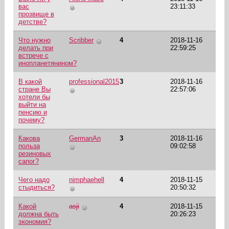
вас
23:11:33
прозвище в
детстве?
Что нужно
Scribber
4
2018-11-16
делать при
22:59:25
встрече с
инопланетянином?
В какой
professional2015
3
2018-11-16
стране Вы
22:57:06
хотели бы
выйти на
пенсию и
почему?
Какова
GermanAn
3
2018-11-16
польза
09:02:58
резиновых
сапог?
Чего надо
nimphaehell
4
2018-11-15
стыдиться?
20:50:32
Какой
asji
4
2018-11-15
должна быть
20:26:23
экономия?