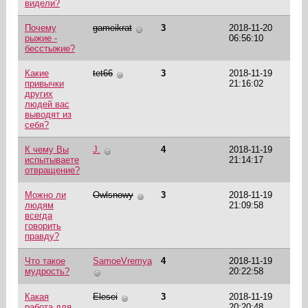
видели?
Почему
gameikrat
3
2018-11-20
рыжие -
06:56:10
бесстыжие?
Какие
tet66
3
2018-11-19
привычки
21:16:02
других
людей вас
выводят из
себя?
К чему Вы
J.
4
2018-11-19
испытываете
21:14:17
отвращение?
Можно ли
Owlsnowy
3
2018-11-19
людям
21:09:58
всегда
говорить
правду?
Что такое
SamoeVremya
4
2018-11-19
мудрость?
20:22:58
Какая
Elesei
3
2018-11-19
работа для
20:20:48