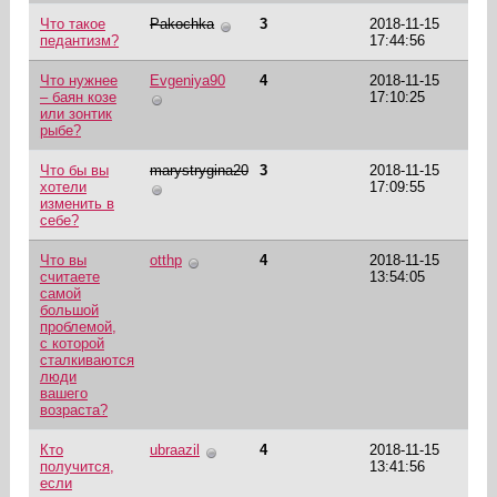
Что такое
Pakochka
3
2018-11-15
педантизм?
17:44:56
Что нужнее
Evgeniya90
4
2018-11-15
– баян козе
17:10:25
или зонтик
рыбе?
Что бы вы
marystrygina20
3
2018-11-15
хотели
17:09:55
изменить в
себе?
Что вы
otthp
4
2018-11-15
считаете
13:54:05
самой
большой
проблемой,
с которой
сталкиваются
люди
вашего
возраста?
Кто
ubraazil
4
2018-11-15
получится,
13:41:56
если