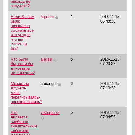
никогда не
забудете?
Если бы вам
htguero
4
2018-11-15
было
08:48:36
позволено
сломать все
что угодно,
что вы
сломали
бы?
Что было
alejiss
3
2018-11-15
бы, если бы
07:20:28
динозавры
не вымерли?
Можно ли
annangel
3
2018-11-15
дружить
07:10:38
лишь
переписываясь-
перезваниваясь?
Что
viktorpepel
5
2018-11-15
является
07:04:53
наиболее
значительным
событием