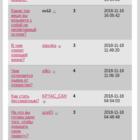
Какие три
sv12
3
2018-11-18
вещи вы
16:05:42
возьмете с
собой на
необитаемый
остров?
В чем
slavoka
3
2018-11-18
секрет
11:49:20
хорошей
жизни?
Чем
silks
4
2018-11-18
отличается
11:06:18
дырка от
отверстия?
Как стать
KPYAC_CAH
4
2018-11-18
бессмертным?
04:54:03
На что вы
uceIO
3
2018-11-18
готовы ради
04:48:49
того, чтобы
доказать
свою
правоту?