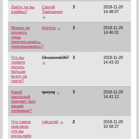
Даёте ли вы
Сергей
3
2018-11-20
взаймы?
Тимошенко
14:48:07
Можно ли
Anzima
3
2018-11-20
дружить
14:46:01
лишь
переписываясь-
перезваниваясь?
Что вы
Oksanenok007
3
2018-11-20
любите
14:43:33
делать
больше
всего на
свете?
Какой
igoryog
3
2018-11-20
школьный
14:41:12
предмет был
вашим
любимым?
Что самое
yakuznet
2
2018-11-20
красивое,
10:58:27
что вы
когда-либо