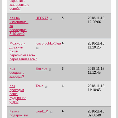
скрестить
жаворонка с
совой?
Как вы
UFO777
5
2018-11-15
изменились
12:26:06
за
последние
5-10 лет?
Можно ли
KrivoruchkoOlga
4
2018-11-15
дружить
11:19:25
лишь
переписываясь-
перезваниваясь?
Как
Ernikov
3
2018-11-15
оседлать
11:12:45
жирафа?
Как
Темп
4
2018-11-15
проходит
11:10:45
ваше
будничное
утро?
Какой
Gurd134
4
2018-11-15
подарок вы
09:00:49