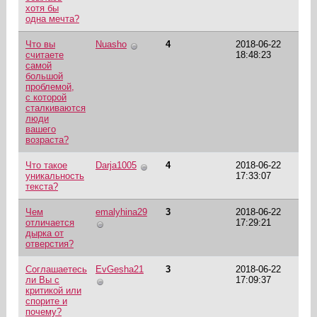
хотя бы
одна мечта?
Что вы
Nuasho
4
2018-06-22
считаете
18:48:23
самой
большой
проблемой,
с которой
сталкиваются
люди
вашего
возраста?
Что такое
Darja1005
4
2018-06-22
уникальность
17:33:07
текста?
Чем
emalyhina29
3
2018-06-22
отличается
17:29:21
дырка от
отверстия?
Соглашаетесь
EvGesha21
3
2018-06-22
ли Вы с
17:09:37
критикой или
спорите и
почему?