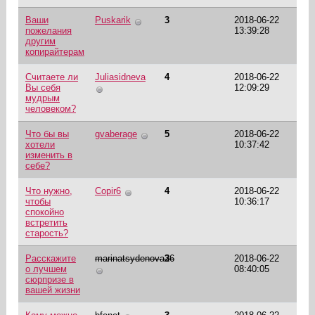
Ваши
Puskarik
3
2018-06-22
пожелания
13:39:28
другим
копирайтерам
Считаете ли
Juliasidneva
4
2018-06-22
Вы себя
12:09:29
мудрым
человеком?
Что бы вы
gvaberage
5
2018-06-22
хотели
10:37:42
изменить в
себе?
Что нужно,
Copir6
4
2018-06-22
чтобы
10:36:17
спокойно
встретить
старость?
Расскажите
marinatsydenova26
3
2018-06-22
о лучшем
08:40:05
сюрпризе в
вашей жизни