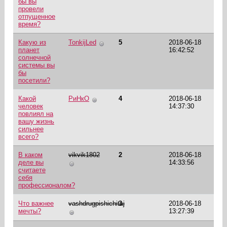
бы вы
провели
отпущенное
время?
Какую из
TonkijLed
5
2018-06-18
планет
16:42:52
солнечной
системы вы
бы
посетили?
Какой
РиНкО
4
2018-06-18
человек
14:37:30
повлиял на
вашу жизнь
сильнее
всего?
В каком
vikvik1802
2
2018-06-18
деле вы
14:33:56
считаете
себя
профессионалом?
Что важнее
vashdrugpishichitaj
3
2018-06-18
мечты?
13:27:39