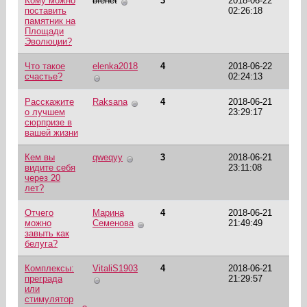
Кому можно
bfenet
3
2018-06-22
поставить
02:26:18
памятник на
Площади
Эволюции?
Что такое
elenka2018
4
2018-06-22
счастье?
02:24:13
Расскажите
Raksana
4
2018-06-21
о лучшем
23:29:17
сюрпризе в
вашей жизни
Кем вы
qweqyy
3
2018-06-21
видите себя
23:11:08
через 20
лет?
Отчего
Марина
4
2018-06-21
можно
Семенова
21:49:49
завыть как
белуга?
Комплексы:
VitaliS1903
4
2018-06-21
преграда
21:29:57
или
стимулятор