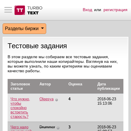
Вход
или
регистрация
тнёрам
Q.
ые сообщения
 заказчик
Разделы биржи
мо-материалы
тистика биржи
ск по форуму
 исполнитель
Тестовые задания
аккаунты
ые пользователи
В этом разделе мы собираем все тестовые задания,
которые выполнили наши копирайтеры. Взглянув на них,
мой эфир
вы можете узнать, по каким критериям мы оцениваем
качество работы.
лама на сайте
Заголовок
Автор
Оценка
Дата
статьи
публикации
ск пользователей
Что нужно,
Oleesya
4
2018-06-23
чтобы
15:13:06
спокойно
встретить
старость?
Чего надо
Drummer
3
2018-06-23