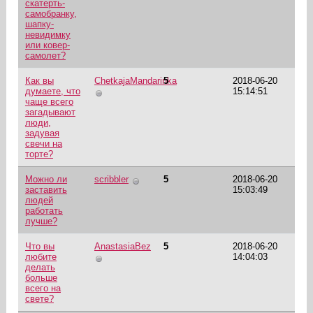
скатерть-
самобранку,
шапку-
невидимку
или ковер-
самолет?
Как вы
ChetkajaMandarinka
5
2018-06-20
думаете, что
15:14:51
чаще всего
загадывают
люди,
задувая
свечи на
торте?
Можно ли
scribbler
5
2018-06-20
заставить
15:03:49
людей
работать
лучше?
Что вы
AnastasiaBez
5
2018-06-20
любите
14:04:03
делать
больше
всего на
свете?