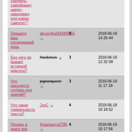
скатерть-
самобранку,
шапку-
невидимку
или ковер-
самолет?
Опишите
devochka000005555
5
2018-06-19
ваш
14:26:44
сегодняшний
день
Без чего не
Hardstock
3
2018-06-19
бывает
12:32:58
истинной
красоты?
Что
pigeonqueen
3
2018-06-19
находится
11:17:18
глубоко под
землёй?
Что такое
JoxC
4
2018-06-19
уникальность
10:18:52
текста?
Почему в
Anastasiya2795
4
2018-06-19
книге про
10:17:56