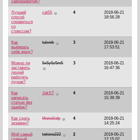
саморазвития?
Лучший
cat55
4
2018-06-21
способ
18:56:28
справиться
со
стрессом?
Как
tulenik
3
2018-06-21
выбирать
17:53:51
себе жену?
Можно ли
5x5y5z5m5
3
2018-06-21
заставить
16:47:36
людей
работать
лучше?
Как
JokST
4
2018-06-21
написать
15:39:39
статью без
ошибок?
Как сдать
MariaSalp
4
2018-06-21
экзамен?
14:25:24
Мой самый
tatiana222
2
2018-06-21
главный
12:15:02