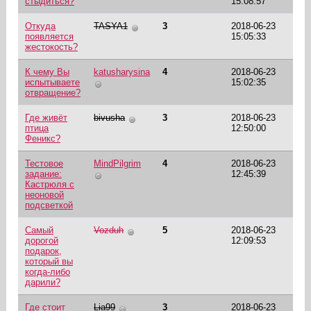
стыдиться?
15:08:57
Откуда
TASYA1
3
2018-06-23
появляется
15:05:33
жестокость?
К чему Вы
katusharysina
4
2018-06-23
испытываете
15:02:35
отвращение?
Где живёт
bivusha
3
2018-06-23
птица
12:50:00
Феникс?
Тестовое
MindPilgrim
4
2018-06-23
задание:
12:45:39
Кастрюля с
неоновой
подсветкой
Самый
Vozduh
5
2018-06-23
дорогой
12:09:53
подарок,
который вы
когда-либо
дарили?
Где стоит
Lia99
3
2018-06-23