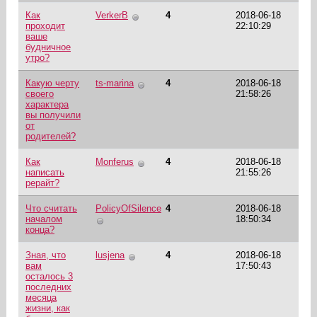
Как
VerkerB
4
2018-06-18
проходит
22:10:29
ваше
будничное
утро?
Какую черту
ts-marina
4
2018-06-18
своего
21:58:26
характера
вы получили
от
родителей?
Как
Monferus
4
2018-06-18
написать
21:55:26
рерайт?
Что считать
PolicyOfSilence
4
2018-06-18
началом
18:50:34
конца?
Зная, что
lusjena
4
2018-06-18
вам
17:50:43
осталось 3
последних
месяца
жизни, как