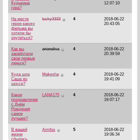
Кудыкина
12:07:10
гора?
На месте
lucky3333
4
2018-06-22
героя какого
20:43:05
фильма вы
хотели бы
очутиться?
Как вы
arianalisa
4
2018-06-22
заработали
20:39:59
свои первые
деньги?
Куда шла
Makesha
4
2018-06-22
Саша по
19:41:09
шоссе?
Какое
LANA175
4
2018-06-22
поздравление
19:07:17
с Днём
Рождения
самое
лучшее?
В вашей
Armfox
5
2018-06-22
жизни
19:06:34
сбылась