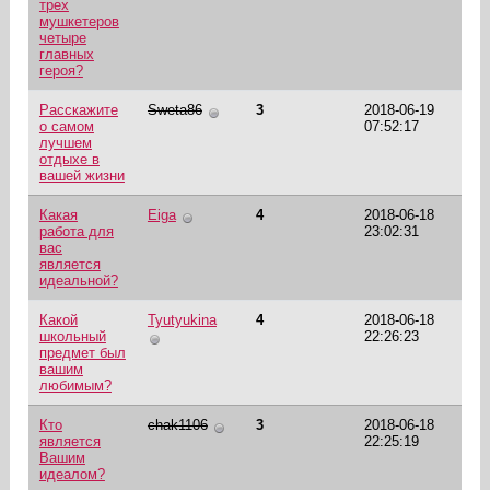
трех
мушкетеров
четыре
главных
героя?
Расскажите
Sweta86
3
2018-06-19
о самом
07:52:17
лучшем
отдыхе в
вашей жизни
Какая
Eiga
4
2018-06-18
работа для
23:02:31
вас
является
идеальной?
Какой
Tyutyukina
4
2018-06-18
школьный
22:26:23
предмет был
вашим
любимым?
Кто
chak1106
3
2018-06-18
является
22:25:19
Вашим
идеалом?