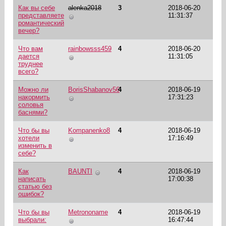
Как вы себе
alenka2018
3
2018-06-20
представляете
11:31:37
романтический
вечер?
Что вам
rainbowsss459
4
2018-06-20
дается
11:31:05
труднее
всего?
Можно ли
BorisShabanov56
4
2018-06-19
накормить
17:31:23
соловья
баснями?
Что бы вы
Kompanenko8
4
2018-06-19
хотели
17:16:49
изменить в
себе?
Как
BAUNTI
4
2018-06-19
написать
17:00:38
статью без
ошибок?
Что бы вы
Metrononame
4
2018-06-19
выбрали:
16:47:44