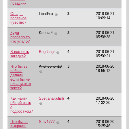
праздник
Стыд –
LipatFox
3
2018-06-21
полезное
10:09:14
чувство?
Куда
KseniaF
2
2018-06-21
пропало то,
05:58:38
что упало?
В вас есть
Bogdangr
4
2018-06-21
загадка?
05:56:21
Что бы вы
Andrisonon10
3
2018-06-20
сейчас
18:55:12
делали,
если бы не
писали этот
текст?
Как найти
SvetlanaKulish
4
2018-06-20
общий язык
17:32:30
с
подростком?
Что бы вы
Stav1777
4
2018-06-20
выбрали:
15:25:46