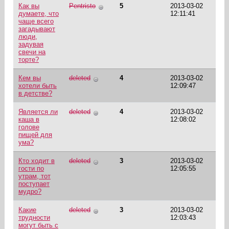
Как вы
Pentristo
5
2013-03-02
думаете, что
12:11:41
чаще всего
загадывают
люди,
задувая
свечи на
торте?
Кем вы
deleted
4
2013-03-02
хотели быть
12:09:47
в детстве?
Является ли
deleted
4
2013-03-02
каша в
12:08:02
голове
пищей для
ума?
Кто ходит в
deleted
3
2013-03-02
гости по
12:05:55
утрам, тот
поступает
мудро?
Какие
deleted
3
2013-03-02
трудности
12:03:43
могут быть с