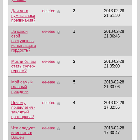
Для чего
deleted
2
2013-02-28
нужны знаки
21:51:30
препинания?
За какой
deleted
3
2013-02-28
свой
21:36:46
поступок вы
испытываете
гордость?
Могли бы вы
deleted
2
2013-02-28
стать супер-
21:35:00
героем?
Мой самый
deleted
5
2013-02-28
главный
21:33:06
праздник
Почему
deleted
4
2013-02-28
привилегия -
17:32:55
заклятый
враг права?
Что следует
deleted
4
2013-02-28
изменить в
17:30:47
Вашей