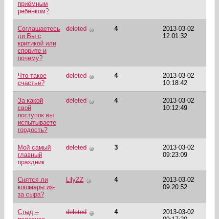
приёмным
ребёнком?
Соглашаетесь
deleted
4
2013-03-02
ли Вы с
12:01:32
критикой или
спорите и
почему?
Что такое
deleted
4
2013-03-02
счастье?
10:18:42
За какой
deleted
4
2013-03-02
свой
10:12:49
поступок вы
испытываете
гордость?
Мой самый
deleted
3
2013-03-02
главный
09:23:09
праздник
Снятся ли
LilyZZ
4
2013-03-02
кошмары из-
09:20:52
за сыра?
Стыд –
deleted
4
2013-03-02