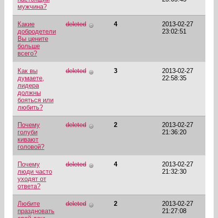
мужчина?
Какие
deleted
4
2013-02-27
добродетели
23:02:51
Вы цените
больше
всего?
Как вы
deleted
3
2013-02-27
думаете,
22:58:35
лидера
должны
бояться или
любить?
Почему
deleted
2
2013-02-27
голуби
21:36:20
кивают
головой?
Почему
deleted
4
2013-02-27
люди часто
21:32:30
уходят от
ответа?
Любите
deleted
2
2013-02-27
праздновать
21:27:08