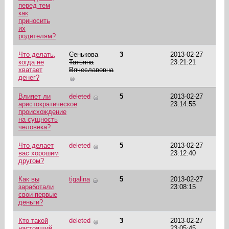
перед тем
как
приносить
их
родителям?
Что делать,
Сенькова
3
2013-02-27
когда не
Татьяна
23:21:21
хватает
Вячеславовна
денег?
Влияет ли
deleted
5
2013-02-27
аристократическое
23:14:55
происхождение
на сущность
человека?
Что делает
deleted
5
2013-02-27
вас хорошим
23:12:40
другом?
Как вы
tigalina
5
2013-02-27
заработали
23:08:15
свои первые
деньги?
Кто такой
deleted
3
2013-02-27
настоящий
23:05:45