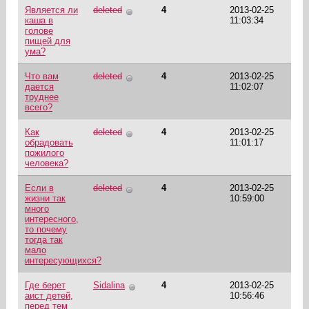
Является ли
deleted
4
2013-02-25
каша в
11:03:34
голове
пищей для
ума?
Что вам
deleted
4
2013-02-25
дается
11:02:07
труднее
всего?
Как
deleted
4
2013-02-25
обрадовать
11:01:17
пожилого
человека?
Если в
deleted
4
2013-02-25
жизни так
10:59:00
много
интересного,
то почему
тогда так
мало
интересующихся?
Где берет
Sidalina
4
2013-02-25
аист детей,
10:56:46
перед тем