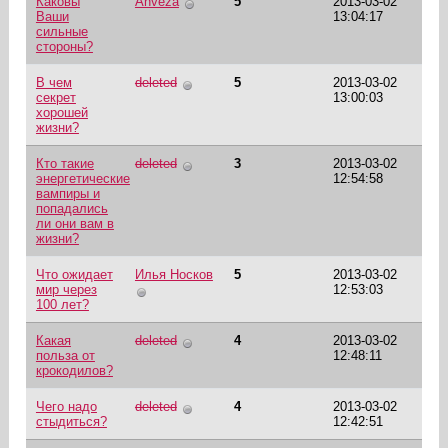
Каковы
Anveza
5
2013-03-02
Ваши
13:04:17
сильные
стороны?
В чем
deleted
5
2013-03-02
секрет
13:00:03
хорошей
жизни?
Кто такие
deleted
3
2013-03-02
энергетические
12:54:58
вампиры и
попадались
ли они вам в
жизни?
Что ожидает
Илья Носков
5
2013-03-02
мир через
12:53:03
100 лет?
Какая
deleted
4
2013-03-02
польза от
12:48:11
крокодилов?
Чего надо
deleted
4
2013-03-02
стыдиться?
12:42:51