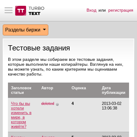
Вход
или
регистрация
тнёрам
Q.
ые сообщения
 заказчик
Разделы биржи
мо-материалы
тистика биржи
ск по форуму
 исполнитель
Тестовые задания
аккаунты
ые пользователи
В этом разделе мы собираем все тестовые задания,
которые выполнили наши копирайтеры. Взглянув на них,
мой эфир
вы можете узнать, по каким критериям мы оцениваем
качество работы.
лама на сайте
Заголовок
Автор
Оценка
Дата
статьи
публикации
ск пользователей
Что бы вы
deleted
4
2013-03-02
хотели
13:06:38
изменить в
мире, в
котором
живёте?