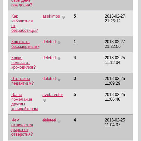
свой день
рождения?
Как
asskimos
5
2013-02-27
избавиться
21:25:12
от
безработицы?
Как стать
deleted
1
2013-02-27
бессмертным?
21:22:56
Какая
deleted
4
2013-02-25
польза от
11:13:04
крокодилов?
Что такое
deleted
3
2013-02-25
педантизм?
11:09:29
Ваши
sveta-veter
5
2013-02-25
пожелания
11:06:46
другим
копирайтерам
Чем
deleted
4
2013-02-25
отличается
11:04:37
дырка от
отверстия?