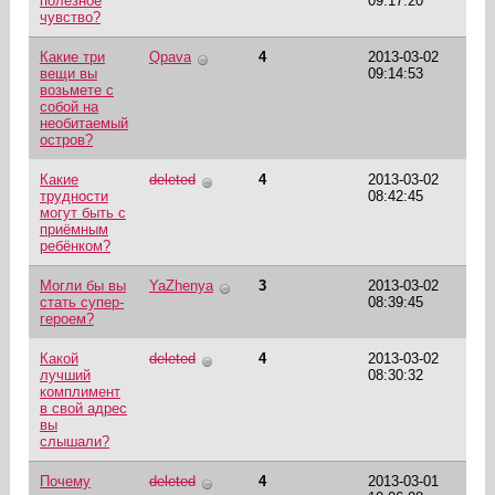
полезное
09:17:20
чувство?
Какие три
Qpava
4
2013-03-02
вещи вы
09:14:53
возьмете с
собой на
необитаемый
остров?
Какие
deleted
4
2013-03-02
трудности
08:42:45
могут быть с
приёмным
ребёнком?
Могли бы вы
YaZhenya
3
2013-03-02
стать супер-
08:39:45
героем?
Какой
deleted
4
2013-03-02
лучший
08:30:32
комплимент
в свой адрес
вы
слышали?
Почему
deleted
4
2013-03-01