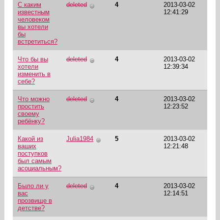
С каким
deleted
4
2013-03-02
известным
12:41:29
человеком
вы хотели
бы
встретиться?
Что бы вы
deleted
4
2013-03-02
хотели
12:39:34
изменить в
себе?
Что можно
deleted
4
2013-03-02
простить
12:23:52
своему
ребёнку?
Какой из
Julia1984
5
2013-03-02
ваших
12:21:48
поступков
был самым
асоциальным?
Было ли у
deleted
4
2013-03-02
вас
12:14:51
прозвище в
детстве?