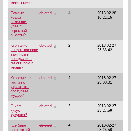
животными?
Почему
deleted
4
2013-02-28
кошка
16:21:15
выживает,
упав с
огромной
высоты?
Кто такие
deleted
2
2013-02-27
энергетические
23:33:42
вампиры и
попадались
ли они вам в
жизни?
Кто ходит в
deleted
2
2013-02-27
гости по
23:30:31
утрам, тот
поступает
мудро?
О чём
deleted
3
2013-02-27
кукует
23:27:59
кукушка?
Где берет
deleted
4
2013-02-27
аист детей,
23:25:56