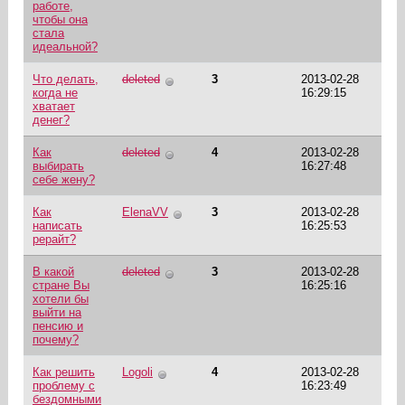
работе,
чтобы она
стала
идеальной?
Что делать,
deleted
3
2013-02-28
когда не
16:29:15
хватает
денег?
Как
deleted
4
2013-02-28
выбирать
16:27:48
себе жену?
Как
ElenaVV
3
2013-02-28
написать
16:25:53
рерайт?
В какой
deleted
3
2013-02-28
стране Вы
16:25:16
хотели бы
выйти на
пенсию и
почему?
Как решить
Logoli
4
2013-02-28
проблему с
16:23:49
бездомными