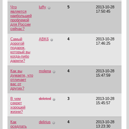
Что
luffy
5
2013-10-28
является
17:50:45
наибольшей
проблемой
для России
сейчас?
Самый
ABK6
4
2013-10-28
дорогой
17:46:25
подарок,
который вы
когда-либо
дарили?
Как вы
molena
4
2013-10-28
думаете, что
15:47:59
отличает
вас от
других?
В чем
deleted
3
2013-10-28
секрет
15:45:57
хорошей
жизни?
Как
delirius
4
2013-10-28
оседлать
13:23:30