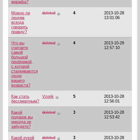
жирафа?
Можно ли
deleted
4
2013-10-28
людям
13:01:06
всегда
говорить
правду?
Что вы
deleted
4
2013-10-28
считаете
12:57:10
самой
большой
проблемой,
с которой
сталкиваются
люди
вашего
возраста?
Как стать
Vzorik
5
2013-10-28
бессмертным?
12:56:01
Какой
deleted
3
2013-10-28
подарок вы
12:53:42
никогда не
забудете?
Какой рукой
deleted
3
2013-10-28