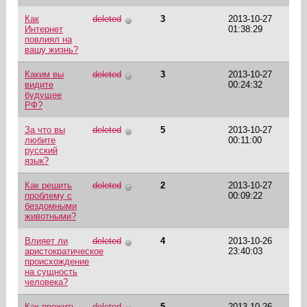
Как
deleted
3
2013-10-27
Интернет
01:38:29
повлиял на
вашу жизнь?
Каким вы
deleted
3
2013-10-27
видите
00:24:32
будущее
РФ?
За что вы
deleted
5
2013-10-27
любите
00:11:00
русский
язык?
Как решить
deleted
2
2013-10-27
проблему с
00:09:22
бездомными
животными?
Влияет ли
deleted
4
2013-10-26
аристократическое
23:40:03
происхождение
на сущность
человека?
Как прожить
deleted
5
2013-10-26