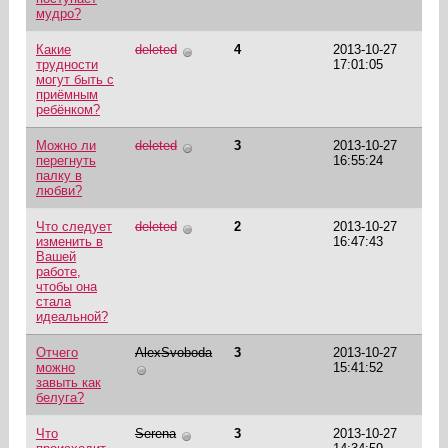
мудро?
Какие
deleted
4
2013-10-27
трудности
17:01:05
могут быть с
приёмным
ребёнком?
Можно ли
deleted
3
2013-10-27
перегнуть
16:55:24
палку в
любви?
Что следует
deleted
2
2013-10-27
изменить в
16:47:43
Вашей
работе,
чтобы она
стала
идеальной?
Отчего
AlexSvoboda
3
2013-10-27
можно
15:41:52
завыть как
белуга?
Что
Serena
3
2013-10-27