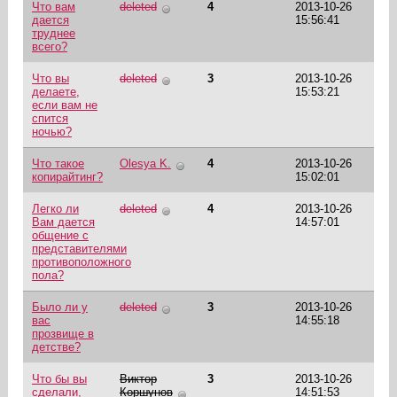
Что вам
deleted
4
2013-10-26
дается
15:56:41
труднее
всего?
Что вы
deleted
3
2013-10-26
делаете,
15:53:21
если вам не
спится
ночью?
Что такое
Olesya K.
4
2013-10-26
копирайтинг?
15:02:01
Легко ли
deleted
4
2013-10-26
Вам дается
14:57:01
общение с
представителями
противоположного
пола?
Было ли у
deleted
3
2013-10-26
вас
14:55:18
прозвище в
детстве?
Что бы вы
Виктор
3
2013-10-26
сделали,
Коршунов
14:51:53