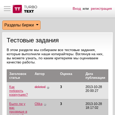
Вход
или
регистрация
тнёрам
Q.
ые сообщения
 заказчик
Разделы биржи
мо-материалы
тистика биржи
ск по форуму
 исполнитель
Тестовые задания
аккаунты
ые пользователи
В этом разделе мы собираем все тестовые задания,
которые выполнили наши копирайтеры. Взглянув на них,
мой эфир
вы можете узнать, по каким критериям мы оцениваем
качество работы.
лама на сайте
Заголовок
Автор
Оценка
Дата
статьи
публикации
ск пользователей
Как
deleted
3
2013-10-28
побороть
20:00:27
коррупцию?
Было ли у
Оlika
3
2013-10-28
вас
18:17:02
прозвище в