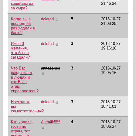
кошмары из-
21:46:34
за сыра?
Когда вы в
deleted
5
2013-10-27
последний
21:08:25
раз ходили в
баню?
Имея 3
deleted
3
2013-10-27
желания,
19:16:16
что бы вы
загадали?
Что Вас
annasonce
3
2013-10-27
раздражает
19:05:16
в людях и
как Вы с
этим
справляетесь?
Насколько
deleted
3
2013-10-27
вы
18:41:01
самостоятельны?
Кто ходит в
Alen4ik555
4
2013-10-27
гости по
18:06:37
утрам, тот
поступает