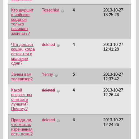
Кто шуршит
Tosechka
4
2013-10-27
в чайнике,
13:25:26
когда он
только
начинает
закипать?
Что делают
deleted
4
2013-10-27
кошки, когда
12:41:28
остаются в
квартире
одни?
Зачем вам
Yenny
5
2013-10-27
телевизор?
12:37:42
Какой
deleted
4
2013-10-27
возраст вы
12:26:44
считаете
лучшим?
Почему?
Правда ли,
deleted
4
2013-10-27
что мысль
12:24:26
изреченная
есть ложь?