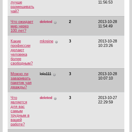
лучше
11:56:53
размешивать
чай?
Что ожидает
deleted
2
2013-10-28
мир через
11:54:49
100 лет?
Какие
mkreine
3
2013-10-28
профессии
10:23:26
делают
человека
более
свободным?
Можно ли
lola111
3
2013-10-28
заваривать
10:07:10
пакетик чая
дважды?
Что
deleted
3
2013-10-27
является
22:29:59
для вас
самым
трудным в
вашей
работе?