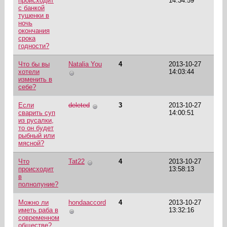
происходит
14:34:59
с банкой
тушенки в
ночь
окончания
срока
годности?
Что бы вы
Natalia You
4
2013-10-27
хотели
14:03:44
изменить в
себе?
Если
deleted
3
2013-10-27
сварить суп
14:00:51
из русалки,
то он будет
рыбный или
мясной?
Что
Tat22
4
2013-10-27
происходит
13:58:13
в
полнолуние?
Можно ли
hondaaccord
4
2013-10-27
иметь раба в
13:32:16
современном
обществе?