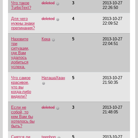
Что такое
deleted
3
2013-10-27
TurboText?
22:26:50
Для чего
deleted
4
2013-10-27
нужны знаки
22:09:52
препинания?
Назовите
Кека
5
2013-10-27
три
22:04:51
ситуации,
где Вам
удалось
добиться
успеха.
Что самое
НаташаХван
5
2013-10-27
красивое,
21:50:35
что вы
когда-либо
видели?
Если не
deleted
3
2013-10-27
собой, то
21:48:05
кем Вам бы
хотелось бы
быть?
Снятся ли
teephon
5
2013-10-27