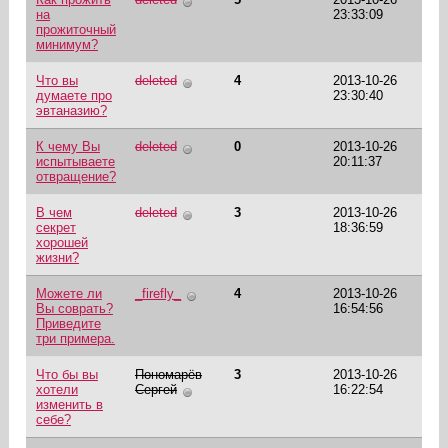
на
23:33:09
прожиточный
минимум?
Что вы
deleted
4
2013-10-26
думаете про
23:30:40
эвтаназию?
К чему Вы
deleted
0
2013-10-26
испытываете
20:11:37
отвращение?
В чем
deleted
3
2013-10-26
секрет
18:36:59
хорошей
жизни?
Можете ли
_firefly_
4
2013-10-26
Вы соврать?
16:54:56
Приведите
три примера.
Что бы вы
Пономарёв
3
2013-10-26
хотели
Сергей
16:22:54
изменить в
себе?