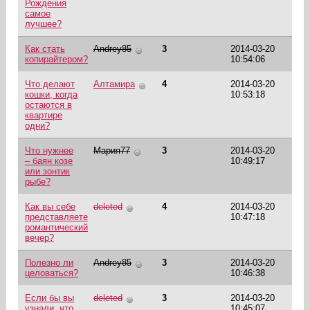
Рождения
самое
лучшее?
Как стать
Andrey85
3
2014-03-20
копирайтером?
10:54:06
Что делают
Алтамира
4
2014-03-20
кошки, когда
10:53:18
остаются в
квартире
одни?
Что нужнее
Мария77
3
2014-03-20
– баян козе
10:49:17
или зонтик
рыбе?
Как вы себе
deleted
4
2014-03-20
представляете
10:47:18
романтический
вечер?
Полезно ли
Andrey85
3
2014-03-20
целоваться?
10:46:38
Если бы вы
deleted
3
2014-03-20
узнали, что
10:45:07