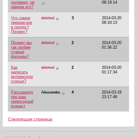
человеку, не
08:19:14
обидев его?
Что самое
deleted
3
2014-03-20
прекрасное
08:18:13
в людях?
Почему?
Почему мы
deleted
2
2014-03-20
так любим
01:36:22
старые
фильмы?
Как
deleted
2
2014-03-20
написать
01:17:34
интересную
статью?
Расскажите
Alissandra
4
2014-03-19
про ваш
23:17:48
переходный
возраст
Следующая страница