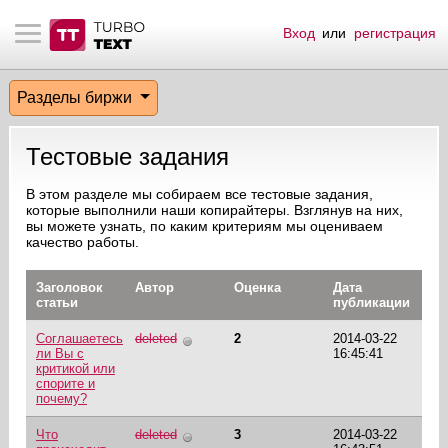
Вход
или
регистрация
тнёрам
Q.
ые сообщения
 заказчик
Разделы биржи
мо-материалы
тистика биржи
ск по форуму
 исполнитель
Тестовые задания
аккаунты
ые пользователи
В этом разделе мы собираем все тестовые задания,
которые выполнили наши копирайтеры. Взглянув на них,
мой эфир
вы можете узнать, по каким критериям мы оцениваем
качество работы.
лама на сайте
Заголовок
Автор
Оценка
Дата
статьи
публикации
ск пользователей
Соглашаетесь
deleted
2
2014-03-22
ли Вы с
16:45:41
критикой или
спорите и
почему?
Что
deleted
3
2014-03-22