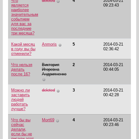
Что
deleted
4
2014-03-21
является
09:23:43
наиболее
значительным
событием
для вас за
последние
три месяца?
Какой месяц
Anmoris
5
2014-03-21
в году вы бы
02:36:42
отменили?
Что нельзя
Виктория
2
2014-03-21
делать
Игоревна
00:44:05
после 16?
Андрияненко
Можно ли
deleted
3
2014-03-21
заставить
00:42:28
людей
работать
лучше?
Что бы вы
Mort69
4
2014-03-21
сейчас
00:23:46
делали,
если бы не
писали этот