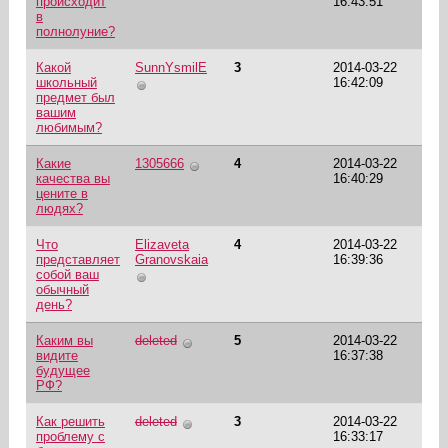
происходит
16:43:51
в
полнолуние?
Какой
SunnYsmilE
3
2014-03-22
школьный
16:42:09
предмет был
вашим
любимым?
Какие
1305666
4
2014-03-22
качества вы
16:40:29
цените в
людях?
Что
Elizaveta
4
2014-03-22
представляет
Granovskaia
16:39:36
собой ваш
обычный
день?
Каким вы
deleted
5
2014-03-22
видите
16:37:38
будущее
РФ?
Как решить
deleted
3
2014-03-22
проблему с
16:33:17