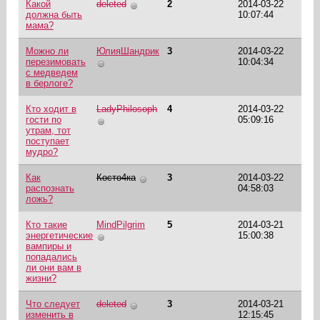
Какой
deleted
2
2014-03-22
должна быть
10:07:44
мама?
Можно ли
ЮлияШандрик
3
2014-03-22
перезимовать
10:04:34
с медведем
в берлоге?
Кто ходит в
LadyPhilosoph
4
2014-03-22
гости по
05:09:16
утрам, тот
поступает
мудро?
Как
Косто4ка
3
2014-03-22
распознать
04:58:03
ложь?
Кто такие
MindPilgrim
5
2014-03-21
энергетические
15:00:38
вампиры и
попадались
ли они вам в
жизни?
Что следует
deleted
3
2014-03-21
изменить в
12:15:45