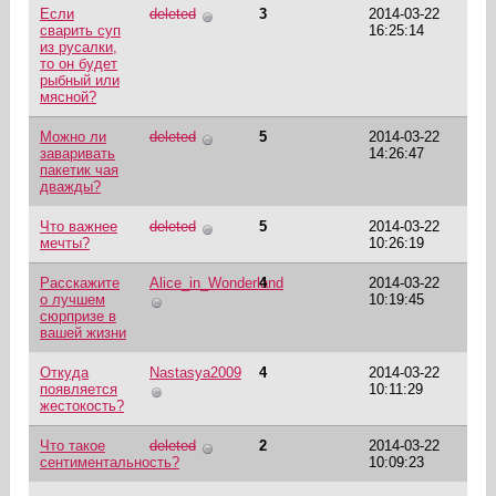
Если
deleted
3
2014-03-22
сварить суп
16:25:14
из русалки,
то он будет
рыбный или
мясной?
Можно ли
deleted
5
2014-03-22
заваривать
14:26:47
пакетик чая
дважды?
Что важнее
deleted
5
2014-03-22
мечты?
10:26:19
Расскажите
Alice_in_Wonderland
4
2014-03-22
о лучшем
10:19:45
сюрпризе в
вашей жизни
Откуда
Nastasya2009
4
2014-03-22
появляется
10:11:29
жестокость?
Что такое
deleted
2
2014-03-22
сентиментальность?
10:09:23