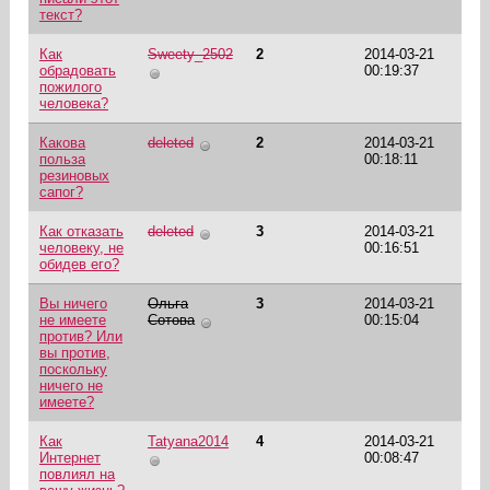
текст?
Как
Sweety_2502
2
2014-03-21
обрадовать
00:19:37
пожилого
человека?
Какова
deleted
2
2014-03-21
польза
00:18:11
резиновых
сапог?
Как отказать
deleted
3
2014-03-21
человеку, не
00:16:51
обидев его?
Вы ничего
Ольга
3
2014-03-21
не имеете
Сотова
00:15:04
против? Или
вы против,
поскольку
ничего не
имеете?
Как
Tatyana2014
4
2014-03-21
Интернет
00:08:47
повлиял на