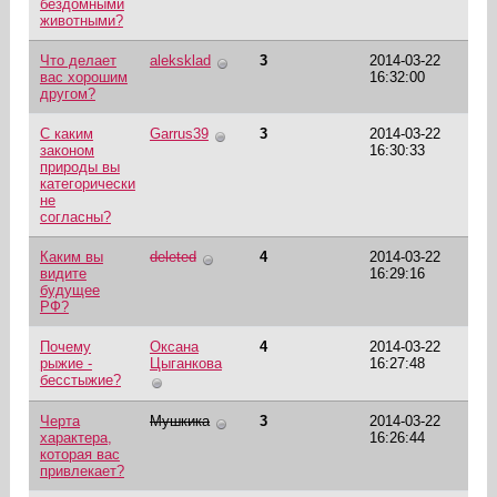
бездомными
животными?
Что делает
aleksklad
3
2014-03-22
вас хорошим
16:32:00
другом?
С каким
Garrus39
3
2014-03-22
законом
16:30:33
природы вы
категорически
не
согласны?
Каким вы
deleted
4
2014-03-22
видите
16:29:16
будущее
РФ?
Почему
Оксана
4
2014-03-22
рыжие -
Цыганкова
16:27:48
бесстыжие?
Черта
Мушкика
3
2014-03-22
характера,
16:26:44
которая вас
привлекает?