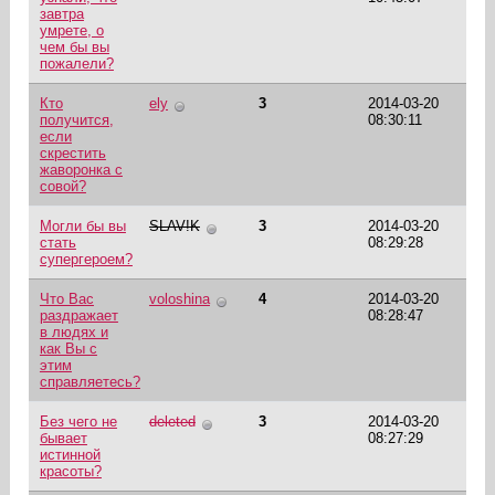
завтра
умрете, о
чем бы вы
пожалели?
Кто
ely
3
2014-03-20
получится,
08:30:11
если
скрестить
жаворонка с
совой?
Могли бы вы
SLAV!K
3
2014-03-20
стать
08:29:28
супергероем?
Что Вас
voloshina
4
2014-03-20
раздражает
08:28:47
в людях и
как Вы с
этим
справляетесь?
Без чего не
deleted
3
2014-03-20
бывает
08:27:29
истинной
красоты?