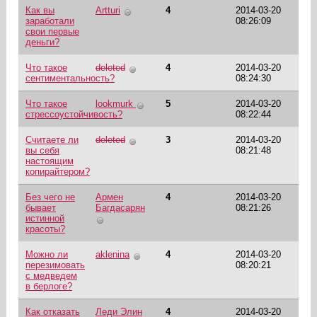
Как вы
Artturi
4
2014-03-20
заработали
08:26:09
свои первые
деньги?
Что такое
deleted
4
2014-03-20
сентиментальность?
08:24:30
Что такое
lookmurk
5
2014-03-20
стрессоустойчивость?
08:22:44
Считаете ли
deleted
3
2014-03-20
вы себя
08:21:48
настоящим
копирайтером?
Без чего не
Армен
4
2014-03-20
бывает
Багдасарян
08:21:26
истинной
красоты?
Можно ли
aklenina
4
2014-03-20
перезимовать
08:20:21
с медведем
в берлоге?
Как отказать
Леди Элин
4
2014-03-20