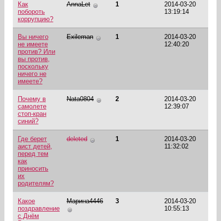
Как
AnnaLet
1
2014-03-20
побороть
13:19:14
коррупцию?
Вы ничего
Exileman
1
2014-03-20
не имеете
12:40:20
против? Или
вы против,
поскольку
ничего не
имеете?
Почему в
Nata0804
2
2014-03-20
самолете
12:39:07
стоп-кран
синий?
Где берет
deleted
1
2014-03-20
аист детей,
11:32:02
перед тем
как
приносить
их
родителям?
Какое
Марина4446
3
2014-03-20
поздравление
10:55:13
с Днём