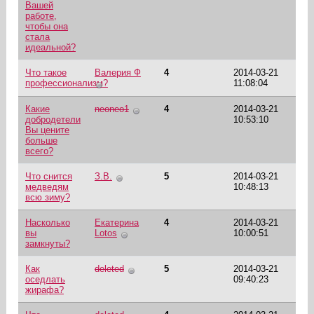
Вашей
работе,
чтобы она
стала
идеальной?
Что такое
Валерия Ф
4
2014-03-21
профессионализм?
11:08:04
Какие
neoneo1
4
2014-03-21
добродетели
10:53:10
Вы цените
больше
всего?
Что снится
З.В.
5
2014-03-21
медведям
10:48:13
всю зиму?
Насколько
Екатерина
4
2014-03-21
вы
Lotos
10:00:51
замкнуты?
Как
deleted
5
2014-03-21
оседлать
09:40:23
жирафа?