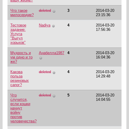
вашу жизнь?
Что такое
deleted
3
2014-03-20
милосердие?
23:15:36
Тестовое
Nadiya
4
2014-03-20
задание:
17:56:36
Услуга
"Выгул
хорьков"
Мудрость и
Анабелла1987
4
2014-03-20
ум одно и то
16:04:36
же?
Какова
deleted
4
2014-03-20
польза
14:29:48
резиновых
сапог?
Что
deleted
5
2014-03-20
случится,
14:04:55
если кошки
начнут
войну
против
человечества?