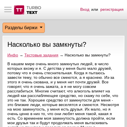
Вход
или
регистрация
тнёрам
Q.
ые сообщения
 заказчик
Разделы биржи
мо-материалы
тистика биржи
ск по форуму
 исполнитель
Насколько вы замкнуты?
аккаунты
ые пользователи
Инфо
→
Тестовые задания
→ Насколько вы замкнуты?
мой эфир
В нашем мире очень много замкнутых людей, в число
которых вхожу и я. С детства у меня было мало друзей,
потому что я очень стеснительная. Когда я пытаюсь
лама на сайте
завести тему, то обычно все смеются, а я краснею. Из-за
этого я очень скована, и у меня нет почти друзей. Все
говорят, что я очень зажата, а я не могу совсем
ск пользователей
расслабиться. Многие считают, что алкоголь влияет на
людей как расслабляющее средство, но скажу по себе, что
это не так. Хорошее средство от замкнутости для меня -
это близкие люди, которые веселятся и смеются. Несмотря
на мою замкнутость, у меня есть друзья. Их мало, но я
очень ценю в них то, что они любят меня такой, какая я
есть. Со временем моя замкнутость должна пройти, если
мои друзья так и будут продолжать меня вытаскивать