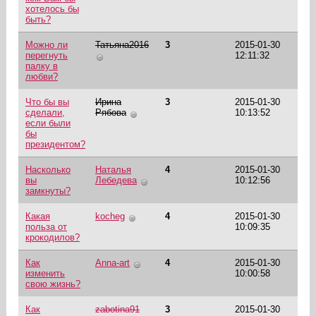
хотелось бы
быть?
Можно ли
Татьяна2016
3
2015-01-30
перегнуть
12:11:32
палку в
любви?
Что бы вы
Ирина
3
2015-01-30
сделали,
Рябова
10:13:52
если были
бы
президентом?
Насколько
Наталья
4
2015-01-30
вы
Лебедева
10:12:56
замкнуты?
Какая
kocheg
4
2015-01-30
польза от
10:09:35
крокодилов?
Как
Anna-art
4
2015-01-30
изменить
10:00:58
свою жизнь?
Как
zabotina91
3
2015-01-30