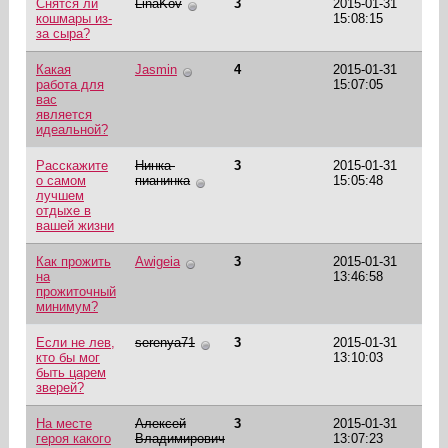
Снятся ли
LinaKov
3
2015-01-31
кошмары из-
15:08:15
за сыра?
Какая
Jasmin
4
2015-01-31
работа для
15:07:05
вас
является
идеальной?
Расскажите
Нинка-
3
2015-01-31
о самом
пианинка
15:05:48
лучшем
отдыхе в
вашей жизни
Как прожить
Awigeia
3
2015-01-31
на
13:46:58
прожиточный
минимум?
Если не лев,
serenya71
3
2015-01-31
кто бы мог
13:10:03
быть царем
зверей?
На месте
Алексей
3
2015-01-31
героя какого
Владимирович
13:07:23