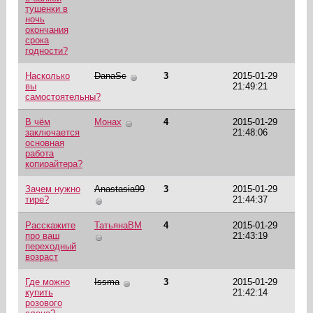
тушенки в
ночь
окончания
срока
годности?
Насколько
DanaSc
3
2015-01-29
вы
21:49:21
самостоятельны?
В чём
Монах
4
2015-01-29
заключается
21:48:06
основная
работа
копирайтера?
Зачем нужно
Anastasia99
3
2015-01-29
тире?
21:44:37
Расскажите
ТатьянаВМ
4
2015-01-29
про ваш
21:43:19
переходный
возраст
Где можно
Issma
3
2015-01-29
купить
21:42:14
розового