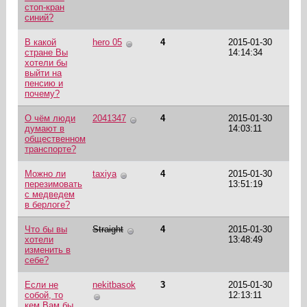
стоп-кран
синий?
В какой
hero 05
4
2015-01-30
стране Вы
14:14:34
хотели бы
выйти на
пенсию и
почему?
О чём люди
2041347
4
2015-01-30
думают в
14:03:11
общественном
транспорте?
Можно ли
taxiya
4
2015-01-30
перезимовать
13:51:19
с медведем
в берлоге?
Что бы вы
Straight
4
2015-01-30
хотели
13:48:49
изменить в
себе?
Если не
nekitbasok
3
2015-01-30
собой, то
12:13:11
кем Вам бы