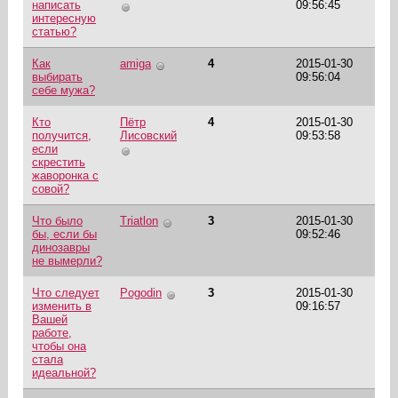
написать
09:56:45
интересную
статью?
Как
amiga
4
2015-01-30
выбирать
09:56:04
себе мужа?
Кто
Пётр
4
2015-01-30
получится,
Лисовский
09:53:58
если
скрестить
жаворонка с
совой?
Что было
Triatlon
3
2015-01-30
бы, если бы
09:52:46
динозавры
не вымерли?
Что следует
Pogodin
3
2015-01-30
изменить в
09:16:57
Вашей
работе,
чтобы она
стала
идеальной?