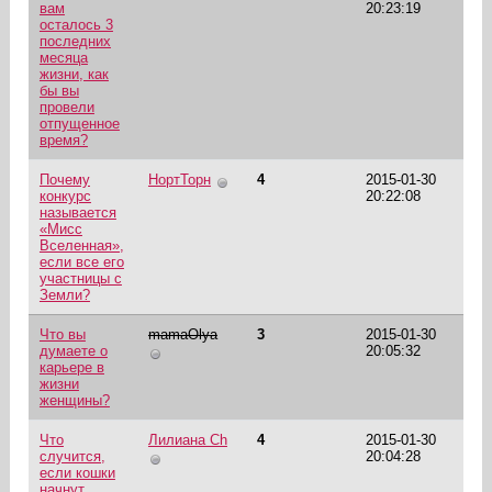
вам
20:23:19
осталось 3
последних
месяца
жизни, как
бы вы
провели
отпущенное
время?
Почему
НортТорн
4
2015-01-30
конкурс
20:22:08
называется
«Мисс
Вселенная»,
если все его
участницы с
Земли?
Что вы
mamaOlya
3
2015-01-30
думаете о
20:05:32
карьере в
жизни
женщины?
Что
Лилиана Ch
4
2015-01-30
случится,
20:04:28
если кошки
начнут