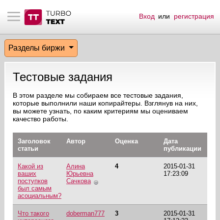
Вход
или
регистрация
тнёрам
Q.
ые сообщения
 заказчик
Разделы биржи
мо-материалы
тистика биржи
ск по форуму
 исполнитель
Тестовые задания
аккаунты
ые пользователи
В этом разделе мы собираем все тестовые задания,
которые выполнили наши копирайтеры. Взглянув на них,
мой эфир
вы можете узнать, по каким критериям мы оцениваем
качество работы.
лама на сайте
Заголовок
Автор
Оценка
Дата
статьи
публикации
ск пользователей
Какой из
Алина
4
2015-01-31
ваших
Юрьевна
17:23:09
поступков
Сачкова
был самым
асоциальным?
Что такого
doberman777
3
2015-01-31