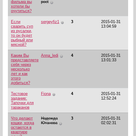
фильма вы
poet
хотели бы
очутиться?
Если
sergeyfiz1
3
2015-01-31
сварить суп
13:04:59
из русалки,
то он будет
рыбный или
мясной?
Каким Вы
Anna_ledi
4
2015-01-31
представляете
13:01:33
себя через
несколько
лет и как
этого
добиться?
Тестовое
Fiona
4
2015-01-31
задание:
12:52:24
Тапочки для
тараканов
Что делают
Надежда
3
2015-01-31
кошки, когда
Ютанова
02:02:31
остаются в
квартире