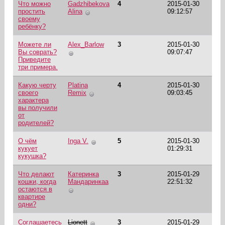
Что можно
Gadzhibekova
4
2015-01-30
простить
Alina
09:12:57
своему
ребёнку?
Можете ли
Alex_Barlow
3
2015-01-30
Вы соврать?
09:07:47
Приведите
три примера.
Какую черту
Platina
4
2015-01-30
своего
Remix
09:03:45
характера
вы получили
от
родителей?
О чём
Inga V.
5
2015-01-30
кукует
01:29:31
кукушка?
Что делают
Катеринка
3
2015-01-29
кошки, когда
Мандаринкаa
22:51:32
остаются в
квартире
одни?
Соглашаетесь
Lionett
3
2015-01-29