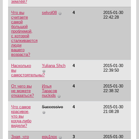
землёй?
Что вы
selvol08
4
2015-01-30
считаете
22:42:28
самой
большой
проблемой,
с которой
сталкиваются
люди
вашего
возраста?
Насколько
Yuliana Shch
4
2015-01-30
вы
22:39:50
самостоятельны?
От чего вы
Илья
4
2015-01-30
не можете
Тарасов
22:38:32
отказаться?
nuckids
Что самое
Successivo
4
2015-01-30
красивое,
21:08:28
что вы
когда-либо
видели?
Зная, что
equ1nox
3
2015-01-30