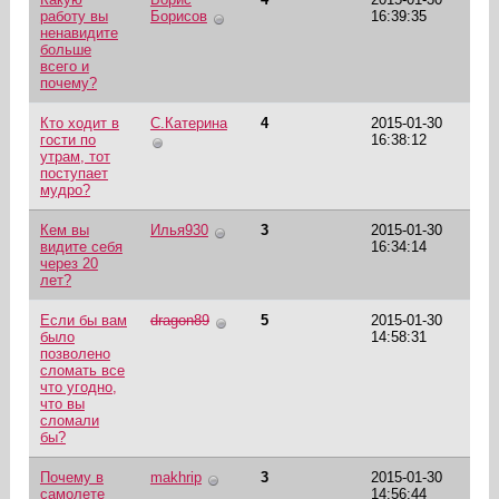
работу вы
Борисов
16:39:35
ненавидите
больше
всего и
почему?
Кто ходит в
С.Катерина
4
2015-01-30
гости по
16:38:12
утрам, тот
поступает
мудро?
Кем вы
Илья930
3
2015-01-30
видите себя
16:34:14
через 20
лет?
Если бы вам
dragon89
5
2015-01-30
было
14:58:31
позволено
сломать все
что угодно,
что вы
сломали
бы?
Почему в
makhrip
3
2015-01-30
самолете
14:56:44