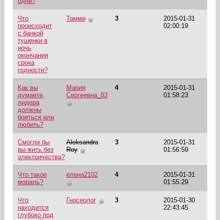
одни?
Что
Тамми
3
2015-01-31
происходит
02:00:19
с банкой
тушенки в
ночь
окончания
срока
годности?
Как вы
Мария
4
2015-01-31
думаете,
Сергеевна_83
01:58:23
лидера
должны
бояться или
любить?
Смогли бы
Aleksandra
3
2015-01-31
вы жить без
Roy
01:56:59
электричества?
Что такое
елена2102
4
2015-01-31
мораль?
01:55:29
Что
Гносеолог
3
2015-01-30
находится
22:43:45
глубоко под