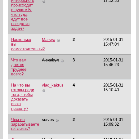
интересного
17:12:33
происходит
в пункте Б,
что туда
едут все
поезда из
задач?
Насколько
Marsya
2
2015-01-31
вы
15:47:04
самостоятельны?
Что вам
Alexabyrt
3
2015-01-31
дается
15:46:23
труднее
всего?
На что вы
vlad_kaktus
4
2015-01-31
готовы ради
15:10:40
того, чтобы
доказать
свою
правоту?
Чем вы
surves
2
2015-01-31
зарабатываете
15:09:32
на жизнь?