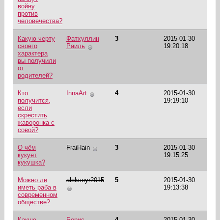
войну
против
человечества?
Какую черту
Фатхуллин
3
2015-01-30
своего
Раиль
19:20:18
характера
вы получили
от
родителей?
Кто
InnaArt
4
2015-01-30
получится,
19:19:10
если
скрестить
жаворонка с
совой?
О чём
FraiHain
3
2015-01-30
кукует
19:15:25
кукушка?
Можно ли
alekseyr2015
5
2015-01-30
иметь раба в
19:13:38
современном
обществе?
Какую
Борис
4
2015-01-30