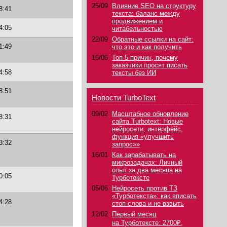
25/09
Влияние SEO на структуру
8:41
текста: баланс между
продвижением и
4:05
читабельностью
22/09
Обратные ссылки на сайт:
1:49
что это и как получить
16/06
Топ-5 причин, почему
заказчики просят писать
4:58
тексты без ИИ
8:51
Новости TurboText
09/02
Масштабное обновление
8:31
сайта Turbotext: Новые
нейросети, интерфейс,
функция «улучшить
3:32
запрос»»
16/01
Как зарабатывать на
микрозадачах: Личный
опыт за два месяца на
0:05
Турботексте
05/06
Нейросеть против ТЗ
«Турботекста»: как вписать
4:28
стоп-слова и не взвыть
12/02
Первый месяц
на Турботексте: 2700₽,