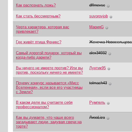
Как распознать ложь?
dffrnevsc
Как стать бессмертным?
suvorovjob
Черта характера, которая вас
МарияG
привлекает?
Где живёт птица Феникс?
Женечка Новосельцева
Самый дорогой подарок, который вы
alex34932
когда-либо дарили?
Вы ничего не имеете против? Или вы
Лунтик95
против, поскольку ничего не имеете?
Почему конкурс называется «Мисс
tolmach43
Вселенная», если все его участницы
с Земли?
В каком деле вы считаете себя
Румпель
профессионалом?
Как вы думаете, что чаще всего
ЛизаLiza
загадывают люди, задувая свечи на
торте?