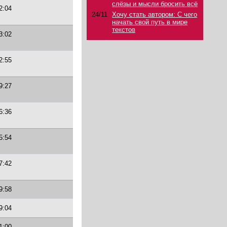
слёзы и мысли бросить всё
2:04
24/11
Хочу стать автором: С чего
начать свой путь в мире
текстов
3:02
2:55
9:27
6:36
5:54
7:42
9:58
9:04
1:00