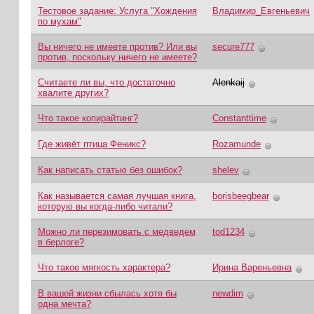
Тестовое задание: Услуга "Хождения
Владимир_Евгеньевич
по мухам"
Вы ничего не имеете против? Или вы
secure777
против, поскольку ничего не имеете?
Считаете ли вы, что достаточно
Alenkaij
хвалите других?
Что такое копирайтинг?
Constanttime
Где живёт птица Феникс?
Rozamunde
Как написать статью без ошибок?
shelev
Как называется самая лучшая книга,
borisbeegbear
которую вы когда-либо читали?
Можно ли перезимовать с медведем
tod1234
в берлоге?
Что такое мягкость характера?
Ирина Вареньевна
В вашей жизни сбылась хотя бы
newdim
одна мечта?