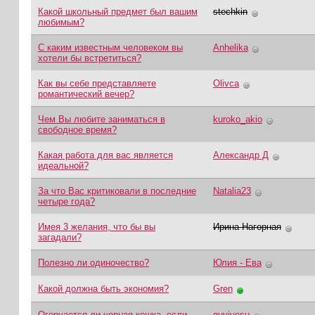
Какой школьный предмет был вашим
stechkin
любимым?
С каким известным человеком вы
Anhelika
хотели бы встретиться?
Как вы себе представляете
Olivca
романтический вечер?
Чем Вы любите заниматься в
kuroko_akio
свободное время?
Какая работа для вас является
Александр Д
идеальной?
За что Вас критиковали в последние
Natalia23
четыре года?
Имея 3 желания, что бы вы
Ирина Нагорная
загадали?
Полезно ли одиночество?
Юлия - Ева
Какой должна быть экономия?
Gren
Огорчается ли черная кошка, если
guvivesu