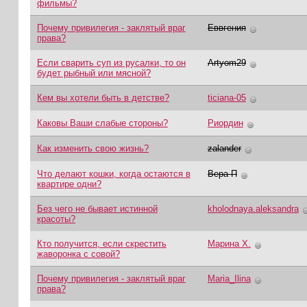
фильмы?
Почему привилегия - заклятый враг
Еввгения
права?
Если сварить суп из русалки, то он
Artyom29
будет рыбный или мясной?
Кем вы хотели быть в детстве?
ticiana-05
Каковы Ваши слабые стороны?
Риордин
Как изменить свою жизнь?
zalander
Что делают кошки, когда остаются в
Вера П
квартире одни?
Без чего не бывает истинной
kholodnaya.aleksandra
красоты?
Кто получится, если скрестить
Марина Х.
жаворонка с совой?
Почему привилегия - заклятый враг
Maria_Ilina
права?