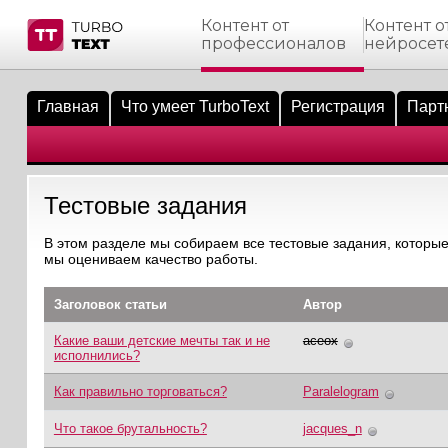
Контент от
Контент о
профессионалов
нейросет
тнёрам
Q.
ые сообщения
 заказчик
Главная
Что умеет TurboText
Регистрация
Парт
мо-материалы
тистика биржи
ск по форуму
 исполнитель
аккаунты
ые пользователи
Тестовые задания
мой эфир
В этом разделе мы собираем все тестовые задания, которые
мы оцениваем качество работы.
лама на сайте
Заголовок статьи
Автор
ск пользователей
Какие ваши детские мечты так и не
aceox
исполнились?
Как правильно торговаться?
Paralelogram
Что такое брутальность?
jacques_n