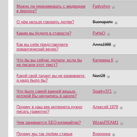
Можно ли перезимовать с медведем
Fedyshyn
в берлоге?
О чём нельзя говорить детям?
Buonaparte
Каким вы будете в старости?
РиНкО
Как вы себе представляете
Алла1988
романтический вечер?
Что бы вы сейчас делали, если бы
Катерина К
не писали этот текст?
Какой свой талант вы не развиваете,
Nast28
а надо было бы?
Что было самой важной вещью,
Sparky371
которой Вы научились в школе?
Почему в наш век интернета нужно
Алексей 1978
писать грамотно?
Чем занимается SEO-копирайтер?
WizardTEAM1
Почему мы так любим старые
Вороннна