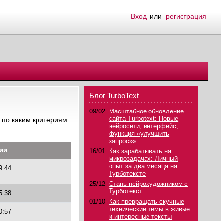
Вход
или
регистрация
Блог TurboText
09/02
Масштабное обновление
сайта Turbotext: Новые
 по каким критериям
нейросети, интерфейс,
функция «улучшить
запрос»»
ции
16/01
Как зарабатывать на
микрозадачах: Личный
опыт за два месяца на
9:44
Турботексте
25/12
Стань нейрохудожником с
Турботекст
5:38
01/10
Как превращать скучные
технические темы в живые
0:57
и интересные тексты