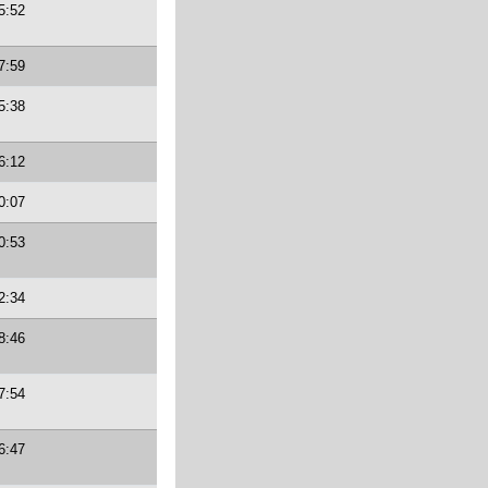
5:52
7:59
5:38
6:12
0:07
0:53
2:34
8:46
7:54
6:47