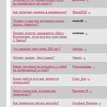
вы перебегаете ей дорогу?
Как попадает начинка в карамельки?
Женя2016
Почему в наш век интернета нужно
maric10
писать грамотно?
Почему конкурс называется «Мисс
smirnow
Вселенная», если все его участницы
с Земли?
Что ожидает мир через 100 лет?
vittoreo
Почему рыжие - бесстыжие?
Vapory
Какие три вещи вы возьмете с собой
Repuuaaaaaa
на необитаемый остров?
Какая работа для вас является
Copy_Ara
идеальной?
Черта характера, которая вас
Валерия Ф
привлекает?
Как правильно писать жалобы?
Альбина Фешина