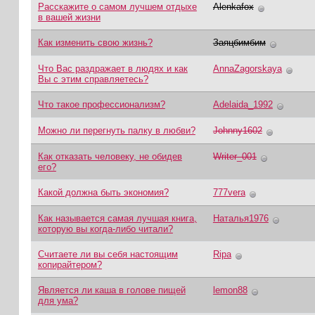
Расскажите о самом лучшем отдыхе
Alenkafox
в вашей жизни
Как изменить свою жизнь?
Заяцбимбим
Что Вас раздражает в людях и как
AnnaZagorskaya
Вы с этим справляетесь?
Что такое профессионализм?
Adelaida_1992
Можно ли перегнуть палку в любви?
Johnny1602
Как отказать человеку, не обидев
Writer_001
его?
Какой должна быть экономия?
777vera
Как называется самая лучшая книга,
Наталья1976
которую вы когда-либо читали?
Считаете ли вы себя настоящим
Ripа
копирайтером?
Является ли каша в голове пищей
lemon88
для ума?