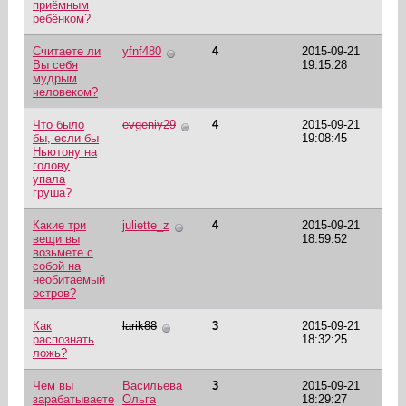
приёмным
ребёнком?
Считаете ли
yfnf480
4
2015-09-21
Вы себя
19:15:28
мудрым
человеком?
Что было
evgeniy29
4
2015-09-21
бы, если бы
19:08:45
Ньютону на
голову
упала
груша?
Какие три
juliette_z
4
2015-09-21
вещи вы
18:59:52
возьмете с
собой на
необитаемый
остров?
Как
larik88
3
2015-09-21
распознать
18:32:25
ложь?
Чем вы
Васильева
3
2015-09-21
зарабатываете
Ольга
18:29:27