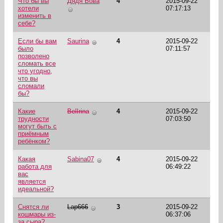
Что бы вы
Дядя Вова
4
2015-09-22
хотели
07:17:13
изменить в
себе?
Если бы вам
Saurina
4
2015-09-22
было
07:11:57
позволено
сломать все
что угодно,
что вы
сломали
бы?
Какие
BelIrina
4
2015-09-22
трудности
07:03:50
могут быть с
приёмным
ребёнком?
Какая
Sabina07
4
2015-09-22
работа для
06:49:22
вас
является
идеальной?
Снятся ли
Lap666
3
2015-09-22
кошмары из-
06:37:06
за сыра?