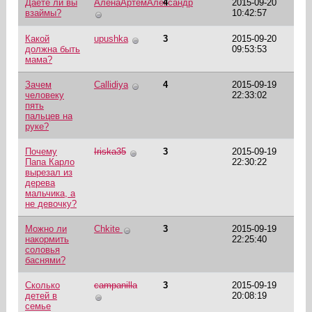
Даёте ли вы
АленаАртемАлександр
4
2015-09-20
взаймы?
10:42:57
Какой
upushka
3
2015-09-20
должна быть
09:53:53
мама?
Зачем
Callidiya
4
2015-09-19
человеку
22:33:02
пять
пальцев на
руке?
Почему
Iriska35
3
2015-09-19
Папа Карло
22:30:22
вырезал из
дерева
мальчика, а
не девочку?
Можно ли
Chkite
3
2015-09-19
накормить
22:25:40
соловья
баснями?
Сколько
campanilla
3
2015-09-19
детей в
20:08:19
семье