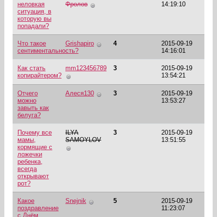
неловкая
Фролов
14:19:10
ситуация, в
которую вы
попадали?
Что такое
Grishapiro
4
2015-09-19
сентиментальность?
14:16:01
Как стать
mm123456789
3
2015-09-19
копирайтером?
13:54:21
Отчего
Алеся130
3
2015-09-19
можно
13:53:27
завыть как
белуга?
Почему все
ILYA
3
2015-09-19
мамы,
SAMOYLOV
13:51:55
кормящие с
ложечки
ребенка,
всегда
открывают
рот?
Какое
Snejnik
5
2015-09-19
поздравление
11:23:07
с Днём