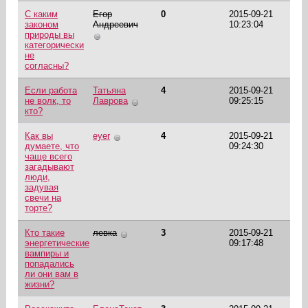
С каким
Егор
0
2015-09-21
законом
Андреевич
10:23:04
природы вы
категорически
не
согласны?
Если работа
Татьяна
4
2015-09-21
не волк, то
Лаврова
09:25:15
кто?
Как вы
eyer
4
2015-09-21
думаете, что
09:24:30
чаще всего
загадывают
люди,
задувая
свечи на
торте?
Кто такие
левка
3
2015-09-21
энергетические
09:17:48
вампиры и
попадались
ли они вам в
жизни?