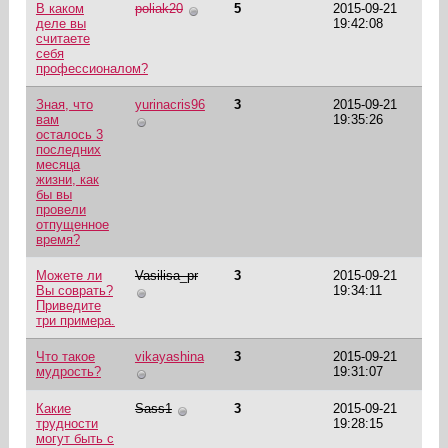
В каком
poliak20
5
2015-09-21
деле вы
19:42:08
считаете
себя
профессионалом?
Зная, что
yurinacris96
3
2015-09-21
вам
19:35:26
осталось 3
последних
месяца
жизни, как
бы вы
провели
отпущенное
время?
Можете ли
Vasilisa_pr
3
2015-09-21
Вы соврать?
19:34:11
Приведите
три примера.
Что такое
vikayashina
3
2015-09-21
мудрость?
19:31:07
Какие
Sass1
3
2015-09-21
трудности
19:28:15
могут быть с