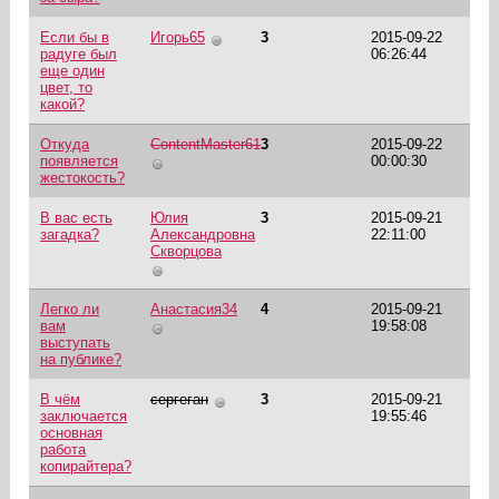
Если бы в
Игорь65
3
2015-09-22
радуге был
06:26:44
еще один
цвет, то
какой?
Откуда
ContentMaster61
3
2015-09-22
появляется
00:00:30
жестокость?
В вас есть
Юлия
3
2015-09-21
загадка?
Александровна
22:11:00
Скворцова
Легко ли
Анастасия34
4
2015-09-21
вам
19:58:08
выступать
на публике?
В чём
сергеган
3
2015-09-21
заключается
19:55:46
основная
работа
копирайтера?