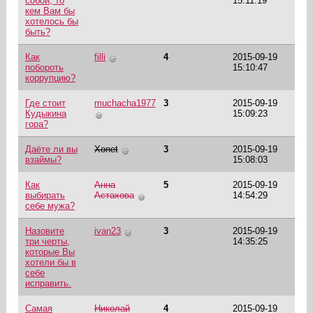
собой, то
15:11:19
кем Вам бы
хотелось бы
быть?
Как
filli
4
2015-09-19
побороть
15:10:47
коррупцию?
Где стоит
muchacha1977
3
2015-09-19
Кудыкина
15:09:23
гора?
Даёте ли вы
Xonet
3
2015-09-19
взаймы?
15:08:03
Как
Анна
5
2015-09-19
выбирать
Астахова
14:54:29
себе мужа?
Назовите
ivan23
3
2015-09-19
три черты,
14:35:25
которые Вы
хотели бы в
себе
исправить.
Самая
Николай
4
2015-09-19