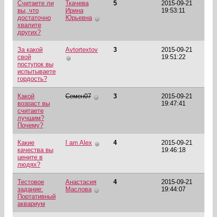
Считаете ли
Ткачева
5
2015-09-21
вы, что
Ирина
19:53:11
достаточно
Юрьевна
хвалите
других?
За какой
Avtortextov
3
2015-09-21
свой
19:51:22
поступок вы
испытываете
гордость?
Какой
Семен07
3
2015-09-21
возраст вы
19:47:41
считаете
лучшим?
Почему?
Какие
I am Alex
4
2015-09-21
качества вы
19:46:18
цените в
людях?
Тестовое
Анастасия
4
2015-09-21
задание:
Маслова
19:44:07
Портативный
аквариум