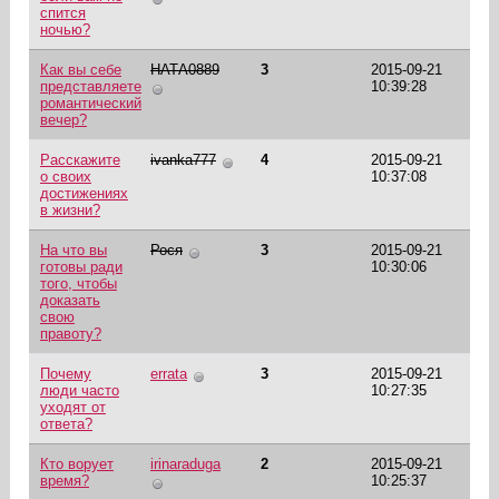
спится
ночью?
Как вы себе
НАТА0889
3
2015-09-21
представляете
10:39:28
романтический
вечер?
Расскажите
ivanka777
4
2015-09-21
о своих
10:37:08
достижениях
в жизни?
На что вы
Рося
3
2015-09-21
готовы ради
10:30:06
того, чтобы
доказать
свою
правоту?
Почему
errata
3
2015-09-21
люди часто
10:27:35
уходят от
ответа?
Кто ворует
irinaraduga
2
2015-09-21
время?
10:25:37