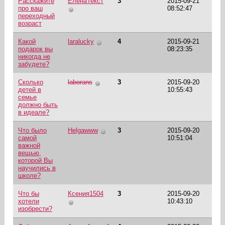
Расскажите
ЕленаТекст
3
2015-09-21
про ваш
08:52:47
переходный
возраст
Какой
laralucky
4
2015-09-21
подарок вы
08:23:35
никогда не
забудете?
Сколько
laborans
3
2015-09-20
детей в
10:55:43
семье
должно быть
в идеале?
Что было
Helgawww
3
2015-09-20
самой
10:51:04
важной
вещью,
которой Вы
научились в
школе?
Что бы
Ксения1504
3
2015-09-20
хотели
10:43:10
изобрести?