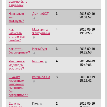
должно быть
в идеале?
Насколько
ДмитрийСТ
3
2015-09-19
вы
20:01:57
замкнуты?
Как
Маргарита
4
2015-09-19
написать
Файзуллина
19:57:56
статью без
ошибок?
Как стать
НиккиРург
3
2015-09-19
бессмертным?
16:22:58
Что снится
Noxriver
4
2015-09-19
медведям
15:42:06
всю зиму?
С каким
katrinka3003
3
2015-09-19
известным
15:12:42
человеком
вы хотели
бы
встретиться?
Если не
Пич.
2
2015-09-19