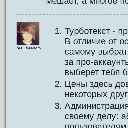
мешает, а многое по
Турботекст - п
В отличие от о
real_freedom
самому выбрать
за про-аккаунт
выберет тебя б
Цены здесь до
некоторых друг
Администрация
своему делу: 
пользователям 