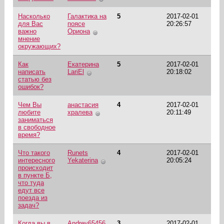
Насколько
Галактика на
5
2017-02-01
для Вас
поясе
20:26:57
важно
Ориона
мнение
окружающих?
Как
Екатерина
5
2017-02-01
написать
LariEl
20:18:02
статью без
ошибок?
Чем Вы
анастасия
4
2017-02-01
любите
хралева
20:11:49
заниматься
в свободное
время?
Что такого
Runets
4
2017-02-01
интересного
Yekaterina
20:05:24
происходит
в пункте Б,
что туда
едут все
поезда из
задач?
Когда вы в
Andrey65456
3
2017-02-01