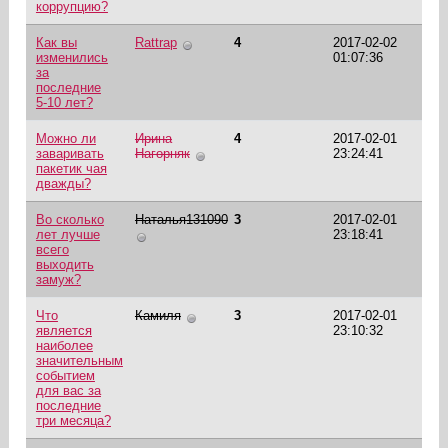
коррупцию?
Как вы
Rattrap
4
2017-02-02
изменились
01:07:36
за
последние
5-10 лет?
Можно ли
Ирина
4
2017-02-01
заваривать
Нагорняк
23:24:41
пакетик чая
дважды?
Во сколько
Наталья131090
3
2017-02-01
лет лучше
23:18:41
всего
выходить
замуж?
Что
Камиля
3
2017-02-01
является
23:10:32
наиболее
значительным
событием
для вас за
последние
три месяца?