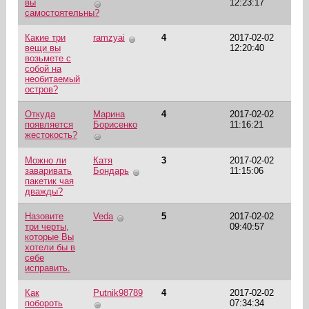
вы
12:23:17
самостоятельны?
Какие три
ramzyai
4
2017-02-02
вещи вы
12:20:40
возьмете с
собой на
необитаемый
остров?
Откуда
Марина
4
2017-02-02
появляется
Борисенко
11:16:21
жестокость?
Можно ли
Катя
3
2017-02-02
заваривать
Бондарь
11:15:06
пакетик чая
дважды?
Назовите
Veda
5
2017-02-02
три черты,
09:40:57
которые Вы
хотели бы в
себе
исправить.
Как
Putnik98789
4
2017-02-02
побороть
07:34:34