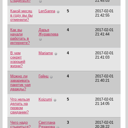
стыдиться?
21:45:03
Какой месяц
LenSanna
5
2017-02-01
в году вы бы
21:42:55
отменили?
Как вы
Дарья
4
2017-02-01
начали
Журавлева
21:41:44
работать в
интернете?
В чем
Mariame
4
2017-02-01
секрет
21:41:03
хорошей
жизни?
Можно ли
Гейнц
4
2017-02-01
заваривать
21:40:21
пакетик чая
дважды?
Что нельзя
Koizumi
5
2017-02-01
делать на
21:14:05
первом
свидании?
Чего надо
Светлана
3
2017-02-01
стыдиться?
Рязанова
20:28:22