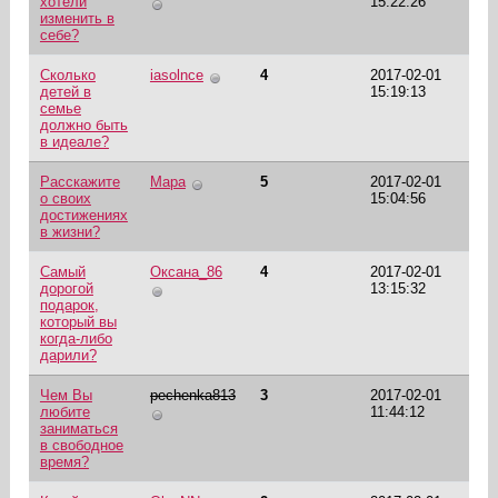
хотели
15:22:26
изменить в
себе?
Сколько
iasolnce
4
2017-02-01
детей в
15:19:13
семье
должно быть
в идеале?
Расскажите
Мара
5
2017-02-01
о своих
15:04:56
достижениях
в жизни?
Самый
Оксана_86
4
2017-02-01
дорогой
13:15:32
подарок,
который вы
когда-либо
дарили?
Чем Вы
pechenka813
3
2017-02-01
любите
11:44:12
заниматься
в свободное
время?