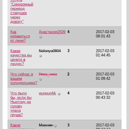
"Синхронный
перевод
старушек
через
дорогу"
Как
Анастасия2509
4
2017-02-03
избавиться
08:01:43
от лени?
Какие
Nafanya0804
3
2017-02-03
качества вы
01:44:45
цените в
людях?
Что сейчас в
Ника_ника
2
2017-02-03
вашем
01:09:42
холодильнике?
Что было
wurwun4ik
4
2017-02-03
бы, если бы
00:43:32
Ньютону на
голову
упала
груша?
Какое
Максим
3
2017-02-03