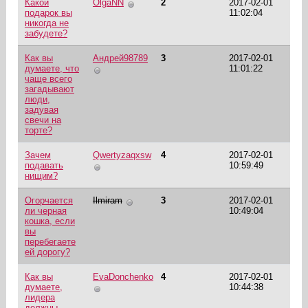
Какой
OlgaNN
2
2017-02-01
подарок вы
11:02:04
никогда не
забудете?
Как вы
Андрей98789
3
2017-02-01
думаете, что
11:01:22
чаще всего
загадывают
люди,
задувая
свечи на
торте?
Зачем
Qwertyzaqxsw
4
2017-02-01
подавать
10:59:49
нищим?
Огорчается
Ilmiram
3
2017-02-01
ли черная
10:49:04
кошка, если
вы
перебегаете
ей дорогу?
Как вы
EvaDonchenko
4
2017-02-01
думаете,
10:44:38
лидера
должны