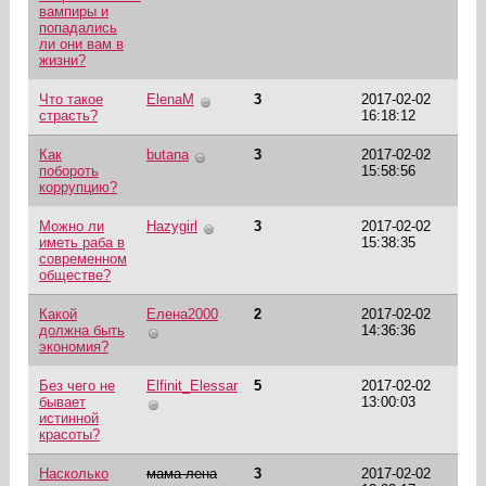
вампиры и
попадались
ли они вам в
жизни?
Что такое
ElenaM
3
2017-02-02
страсть?
16:18:12
Как
butana
3
2017-02-02
побороть
15:58:56
коррупцию?
Можно ли
Hazygirl
3
2017-02-02
иметь раба в
15:38:35
современном
обществе?
Какой
Елена2000
2
2017-02-02
должна быть
14:36:36
экономия?
Без чего не
Elfinit_Elessar
5
2017-02-02
бывает
13:00:03
истинной
красоты?
Насколько
мама лена
3
2017-02-02