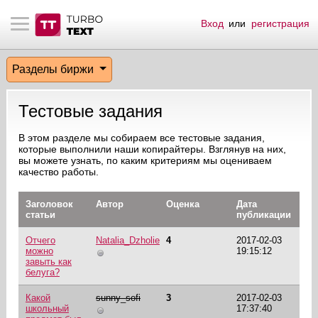
Вход
или
регистрация
тнёрам
Q.
ые сообщения
 заказчик
Разделы биржи
мо-материалы
тистика биржи
ск по форуму
 исполнитель
Тестовые задания
аккаунты
ые пользователи
В этом разделе мы собираем все тестовые задания,
которые выполнили наши копирайтеры. Взглянув на них,
мой эфир
вы можете узнать, по каким критериям мы оцениваем
качество работы.
лама на сайте
Заголовок
Автор
Оценка
Дата
статьи
публикации
ск пользователей
Отчего
Natalia_Dzholie
4
2017-02-03
можно
19:15:12
завыть как
белуга?
Какой
sunny_sofi
3
2017-02-03
школьный
17:37:40