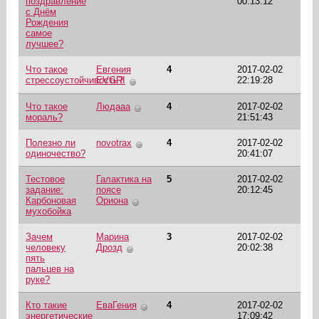
поздравление
00:13:12
с Днём
Рождения
самое
лучшее?
Что такое
Евгения
4
2017-02-02
стрессоустойчивость?
EVGRI
22:19:28
Что такое
Людааа
4
2017-02-02
мораль?
21:51:43
Полезно ли
novotrax
4
2017-02-02
одиночество?
20:41:07
Тестовое
Галактика на
5
2017-02-02
задание:
поясе
20:12:45
Карбоновая
Ориона
мухобойка
Зачем
Марина
3
2017-02-02
человеку
Дрозд
20:02:38
пять
пальцев на
руке?
Кто такие
ЕваГения
4
2017-02-02
энергетические
17:09:42