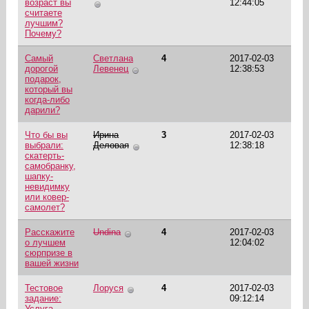
возраст вы
12:44:05
считаете
лучшим?
Почему?
Самый
Светлана
4
2017-02-03
дорогой
Левенец
12:38:53
подарок,
который вы
когда-либо
дарили?
Что бы вы
Ирина
3
2017-02-03
выбрали:
Деловая
12:38:18
скатерть-
самобранку,
шапку-
невидимку
или ковер-
самолет?
Расскажите
Undina
4
2017-02-03
о лучшем
12:04:02
сюрпризе в
вашей жизни
Тестовое
Лоруся
4
2017-02-03
задание:
09:12:14
Услуга