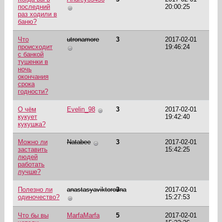
последний
20:00:25
раз ходили в
баню?
Что
utronamore
3
2017-02-01
происходит
19:46:24
с банкой
тушенки в
ночь
окончания
срока
годности?
О чём
Evelin_98
3
2017-02-01
кукует
19:42:40
кукушка?
Можно ли
Natabee
3
2017-02-01
заставить
15:42:25
людей
работать
лучше?
Полезно ли
anastasyaviktorovna
3
2017-02-01
одиночество?
15:27:53
Что бы вы
MarfaMarfa
5
2017-02-01