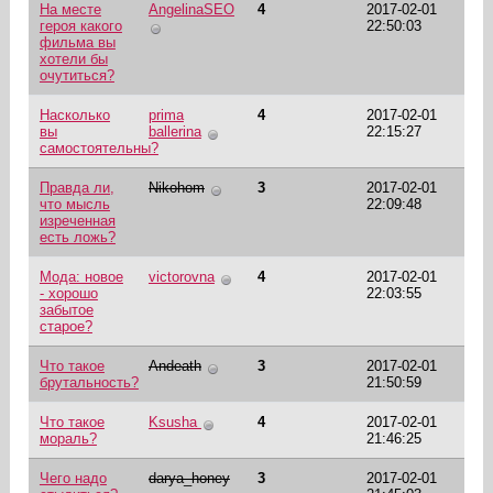
На месте
AngelinaSEO
4
2017-02-01
героя какого
22:50:03
фильма вы
хотели бы
очутиться?
Насколько
prima
4
2017-02-01
вы
ballerina
22:15:27
самостоятельны?
Правда ли,
Nikohom
3
2017-02-01
что мысль
22:09:48
изреченная
есть ложь?
Мода: новое
victorovna
4
2017-02-01
- хорошо
22:03:55
забытое
старое?
Что такое
Andeath
3
2017-02-01
брутальность?
21:50:59
Что такое
Ksusha
4
2017-02-01
мораль?
21:46:25
Чего надо
darya_honey
3
2017-02-01