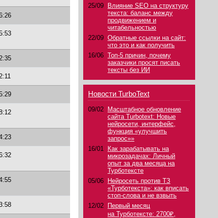
25/09
Влияние SEO на структуру
текста: баланс между
6:26
продвижением и
читабельностью
5:53
22/09
Обратные ссылки на сайт:
что это и как получить
16/06
Топ-5 причин, почему
2:35
заказчики просят писать
тексты без ИИ
2:11
Новости TurboText
5:29
09/02
Масштабное обновление
8:12
сайта Turbotext: Новые
нейросети, интерфейс,
функция «улучшить
4:23
запрос»»
16/01
Как зарабатывать на
6:32
микрозадачах: Личный
опыт за два месяца на
Турботексте
4:55
05/06
Нейросеть против ТЗ
«Турботекста»: как вписать
стоп-слова и не взвыть
3:58
12/02
Первый месяц
на Турботексте: 2700₽,