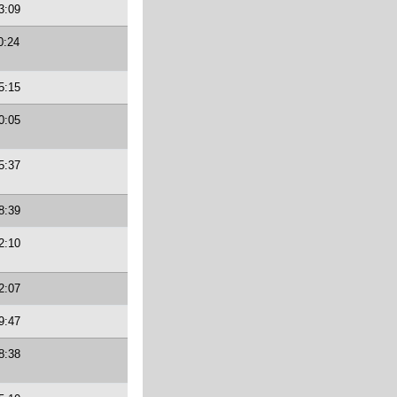
3:09
0:24
5:15
0:05
5:37
8:39
2:10
2:07
9:47
8:38