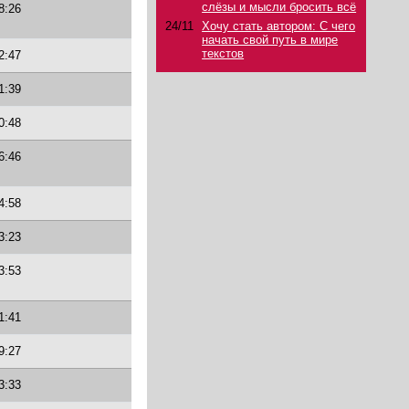
слёзы и мысли бросить всё
8:26
24/11
Хочу стать автором: С чего
начать свой путь в мире
текстов
2:47
1:39
0:48
6:46
4:58
3:23
3:53
1:41
9:27
3:33