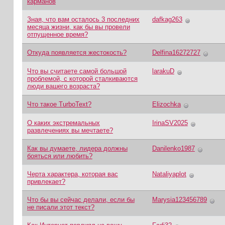
карманов
Зная, что вам осталось 3 последних
dafkag263
месяца жизни, как бы вы провели
отпущенное время?
Откуда появляется жестокость?
Delfina16272727
Что вы считаете самой большой
larakuD
проблемой, с которой сталкиваются
люди вашего возраста?
Что такое TurboText?
Elizochka
О каких экстремальных
IrinaSV2025
развлечениях вы мечтаете?
Как вы думаете, лидера должны
Danilenko1987
бояться или любить?
Черта характера, которая вас
Nataliyaplot
привлекает?
Что бы вы сейчас делали, если бы
Marysia123456789
не писали этот текст?