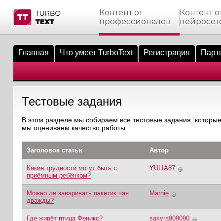
Контент от
Контент о
профессионалов
нейросет
тнёрам
Q.
ые сообщения
 заказчик
Главная
Что умеет TurboText
Регистрация
Парт
мо-материалы
тистика биржи
ск по форуму
 исполнитель
аккаунты
ые пользователи
Тестовые задания
мой эфир
В этом разделе мы собираем все тестовые задания, которые
мы оцениваем качество работы.
лама на сайте
Заголовок статьи
Автор
ск пользователей
Какие трудности могут быть с
YULIA87
приёмным ребёнком?
Можно ли заваривать пакетик чая
Marnie
дважды?
Где живёт птица Феникс?
sakyra909090