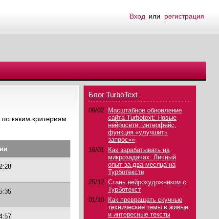
Вход
или
регистрация
Блог TurboText
09/02
Масштабное обновление
сайта Turbotext: Новые
 по каким критериям
нейросети, интерфейс,
функция «улучшить
запрос»»
ции
16/01
Как зарабатывать на
микрозадачах: Личный
опыт за два месяца на
2:28
Турботексте
25/12
Стань нейрохудожником с
Турботекст
5:35
01/10
Как превращать скучные
технические темы в живые
и интересные тексты
4:57