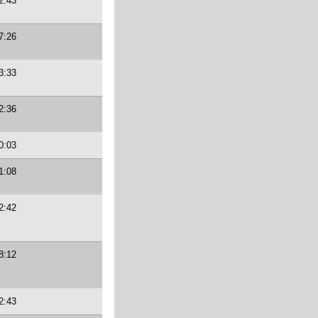
2:43
7:26
3:33
2:36
0:03
1:08
2:42
8:12
2:43