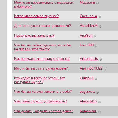
Можно ли перезимовать с медведем
Magzsem
в берлоге?
Какое мясо самое вкусное?
Свет_лана
Для чего нужны знаки препинания?
Valushka96
Насколько вы замкнуты?
AnaGurt
Что бы вы сейчас делали, если бы
IvanSt88
не писали этот текст?
Как написать интересную статью?
ViktoriaLuts
Могли бы вы стать супергероем?
Anonn5673322
Кто ходит в гости по утрам, тот
Chuda23
поступает мудро?
Что бы вы хотели изменить в себе?
eaguseva
Что такое стрессоустойчивость?
Alexsold16
Что делать, когда не хватает денег?
RomanRoz