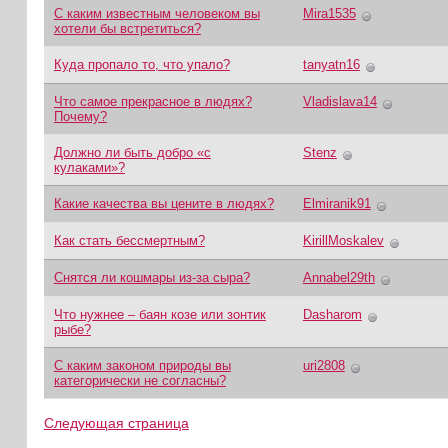
С каким известным человеком вы
Mira1535
хотели бы встретиться?
Куда пропало то, что упало?
tanyatn16
Что самое прекрасное в людях?
Vladislava14
Почему?
Должно ли быть добро «с
Stenz
кулаками»?
Какие качества вы цените в людях?
Elmiranik91
Как стать бессмертным?
KirillMoskalev
Снятся ли кошмары из-за сыра?
Annabel29th
Что нужнее – баян козе или зонтик
Dasharom
рыбе?
С каким законом природы вы
uri2808
категорически не согласны?
Следующая страница