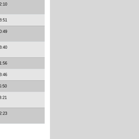
2:10
8:51
0:49
8:40
1:56
3:46
6:50
3:21
2:23