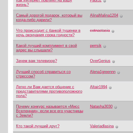
Как Интернет повлиял на вашу
Fadi32
жизнь?
Самый дорогой подарок, который вы
AlinaMalina1204
когда-либо дарили?
Что происходит с банкой тушенки в
cotnastasia
ночь окончания срока годности?
Какой лучший комплимент в свой
perrsik
адрес вы слышали?
Зачем вам телевизор?
OverGenius
Лучший способ справиться со
Alena1greennn
стрессом?
Легко ли Вам дается общение с
Altair1994
представителями противоположного
пола?
Почему конкурс называется «Мисс
Natasha3030
Вселенная», если все его участницы
с Земли?
Кто такой лучший друг?
Valeriadlasina