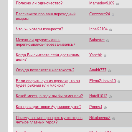
Полезно ли одиночество?
Mamedov9109
Расскажите про ваш переходный
Cezzzarrr24
возраст
Что бы хотели изобрести?
IrinaK2104
Можно ли дружить лишь
Babastet
переписываясь-перезваниваясь?
Когда Вы считаете себя достигшим
Yanchk
цели?
Откуда появляется жестокость?
Anahit777
Если сварить суп из русалки, то он
ElenaZubova10
будет рыбный или мясной?
Какой месяц в году вы бы отменили?
Natali1012
Как проходит ваше будничное утро?
PopovJ
Почему в книге про трех мушкетеров
NikolaevnaZ
четыре главных героя?