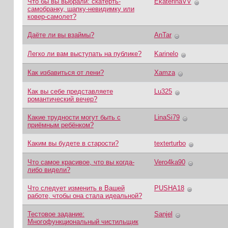
Что бы вы выбрали: скатерть-
EkaterinaVV
самобранку, шапку-невидимку или
ковер-самолет?
Даёте ли вы взаймы?
AnTar
Легко ли вам выступать на публике?
Karinelo
Как избавиться от лени?
Xamza
Как вы себе представляете
Lu325
романтический вечер?
Какие трудности могут быть с
LinaSi79
приёмным ребёнком?
Каким вы будете в старости?
texterturbo
Что самое красивое, что вы когда-
Vero4ka90
либо видели?
Что следует изменить в Вашей
PUSHA18
работе, чтобы она стала идеальной?
Тестовое задание:
Sanjel
Многофункциональный чистильщик