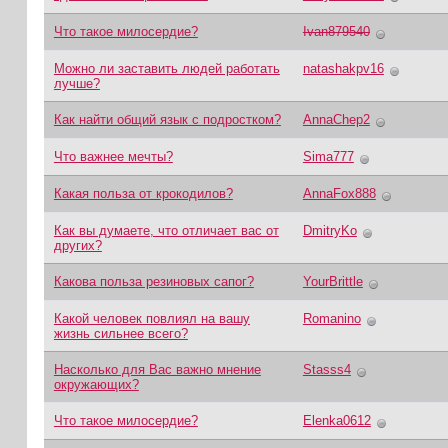
Что такое милосердие?
Ivan879540
Можно ли заставить людей работать
natashakpv16
лучше?
Как найти общий язык с подростком?
AnnaChep2
Что важнее мечты?
Sima777
Какая польза от крокодилов?
AnnaFox888
Как вы думаете, что отличает вас от
DmitryKo
других?
Какова польза резиновых сапог?
YourBrittle
Какой человек повлиял на вашу
Romanino
жизнь сильнее всего?
Насколько для Вас важно мнение
Stasss4
окружающих?
Что такое милосердие?
Elenka0612