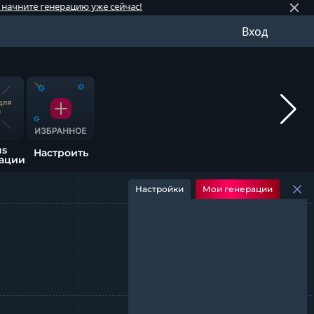
 генерацию уже сейчас!
⚡️ Обно
Вход
us
Настроить
ации
Настройки
Мои генерации