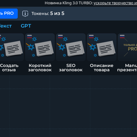
Новинка Kling 3.0 TURBO:
ускорьте творчество и начните
ь PRO
5
из
5
Токены:
Текст
GPT
Создать
Короткий
SEO
Описание
Man
отзыв
заголовок
заголовок
товара
презент