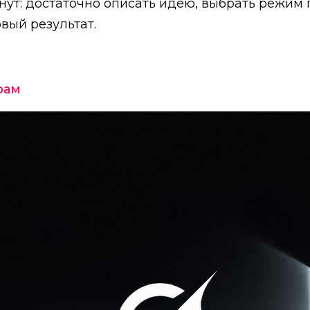
нут: достаточно описать идею, выбрать режим
вый результат.
рам