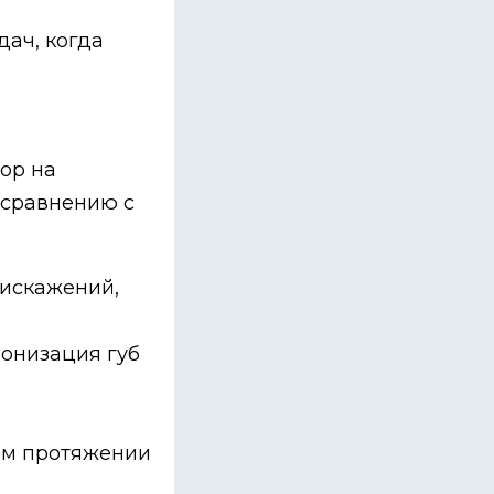
ач, когда
ор на
о сравнению с
 искажений,
ронизация губ
ём протяжении