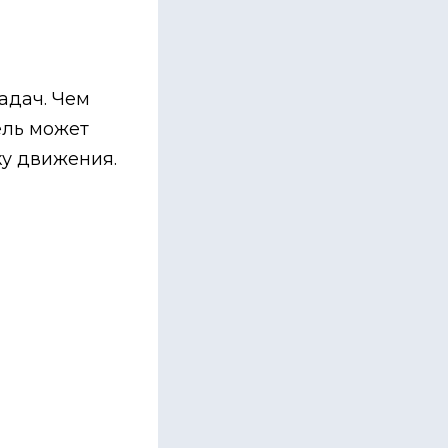
адач. Чем
ель может
ку движения.