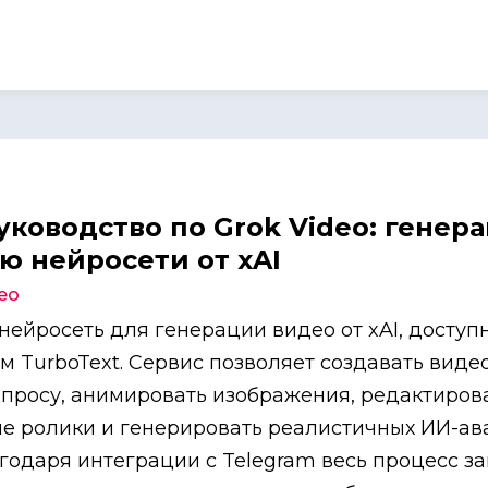
уководство по Grok Video: генер
ю нейросети от xAI
ео
 нейросеть для генерации видео от
xAI
, доступ
м TurboText. Сервис позволяет создавать виде
апросу, анимировать изображения, редактиров
 ролики и генерировать реалистичных ИИ-ава
агодаря интеграции с Telegram весь процесс з