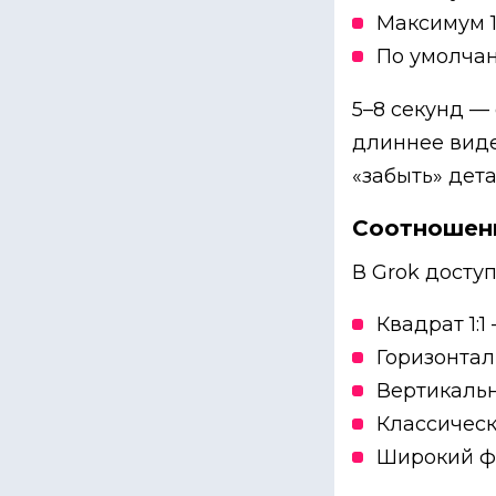
Максимум 1
По умолчан
5–8 секунд —
длиннее виде
«забыть» дет
Соотношен
В Grok досту
Квадрат 1:
Горизонтал
Вертикальны
Классическ
Широкий фо