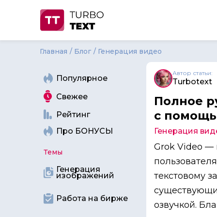
Главная
Блог
Генерация видео
Автор статьи:
Популярное
Turbotext
Свежее
Полное р
с помощь
Рейтинг
Про БОНУСЫ
Генерация вид
Grok Video —
Темы
пользователя
Генерация
текстовому з
изображений
существующие
Работа на бирже
озвучкой. Бл