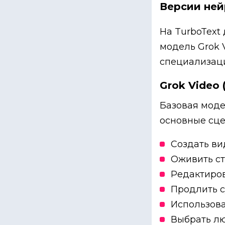
Версии нейр
На TurboText
модель Grok V
специализаци
Grok Video 
Базовая моде
основные сце
Создать ви
Оживить ст
Редактиров
Продлить 
Использова
Выбрать любо