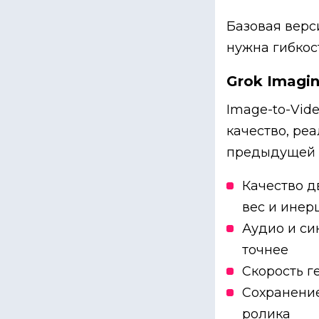
Базовая верс
нужна гибкос
Grok Imagin
Image-to-Vid
качество, реа
предыдущей 
Качество д
вес и инер
Аудио и си
точнее
Скорость г
Сохранение
ролика