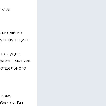
1.5».
каждый из
дую функцию:
с
о: аудио
фекты, музыка,
 отдельного
овому
буется. Вы