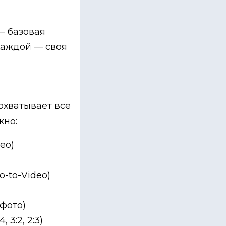
— базовая
 каждой — своя
охватывает все
жно:
eo)
o-to-Video)
фото)
 3:2, 2:3)