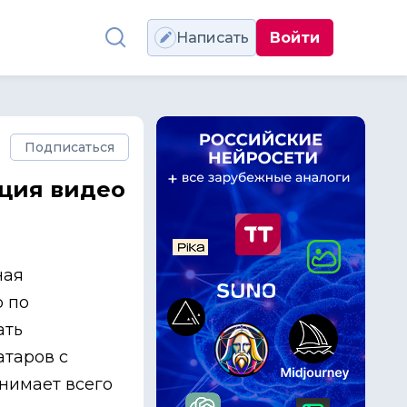
Написать
Войти
Подписаться
ация видео
ная
о по
ать
таров с
анимает всего