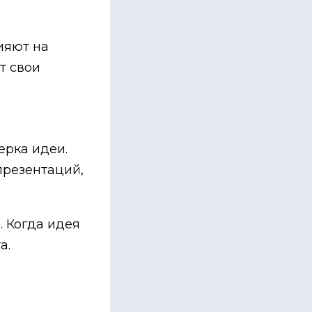
ияют на
т свои
ерка идеи.
презентаций,
. Когда идея
а.