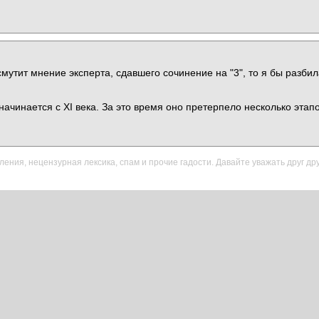
смутит мнение эксперта, сдавшего сочинение на "3", то я бы разбил
ачинается с XI века. За это время оно претерпело несколько этапо
ения, нецензурная лексика, спам и прочие гадости. Давайте уважать друг дру