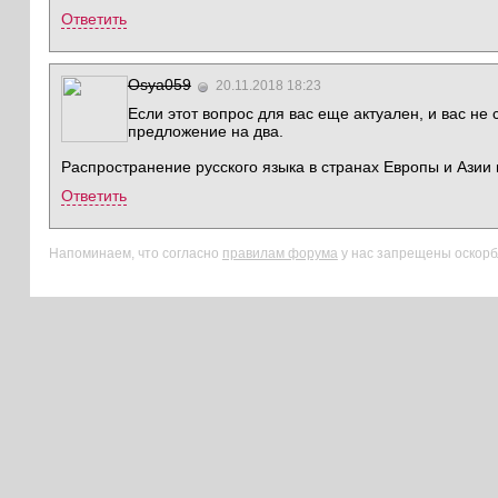
Ответить
Osya059
20.11.2018 18:23
Если этот вопрос для вас еще актуален, и вас не 
предложение на два.
Распространение русского языка в странах Европы и Азии н
Ответить
Напоминаем, что согласно
правилам форума
у нас запрещены оскорбл