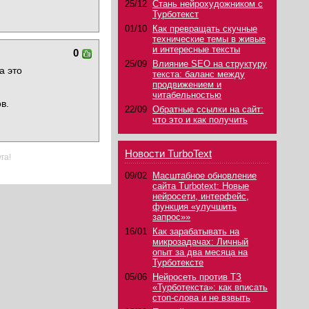
25/12
Стань нейрохудожником с
Турботекст
01/10
Как превращать скучные
технические темы в живые
и интересные тексты
0
25/09
Влияние SEO на структуру
а это
текста: баланс между
продвижением и
читабельностью
в.
22/09
Обратные ссылки на сайт:
что это и как получить
Новости TurboText
га!
09/02
Масштабное обновление
сайта Turbotext: Новые
нейросети, интерфейс,
функция «улучшить
запрос»»
16/01
Как зарабатывать на
микрозадачах: Личный
опыт за два месяца на
Турботексте
05/06
Нейросеть против ТЗ
«Турботекста»: как вписать
стоп-слова и не взвыть