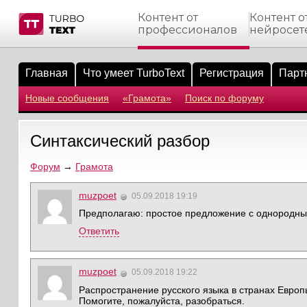
Контент от
Контент о
профессионалов
нейросет
тнёрам
Q.
ые сообщения
 заказчик
Главная
Что умеет TurboText
Регистрация
Парт
мо-материалы
тистика биржи
ск по форуму
 исполнитель
Новые сообщения
«Грамота»
Поиск по форуму
аккаунты
ые пользователи
Синтаксический разбор
мой эфир
Форум
→
Грамота
лама на сайте
muzpoet
05.09.2018 19:19
Предполагаю: простое предложение с однородны
ск пользователей
Ответить
muzpoet
05.09.2018 19:22
Распространение русского языка в странах Европы
Помогите, пожалуйста, разобраться.