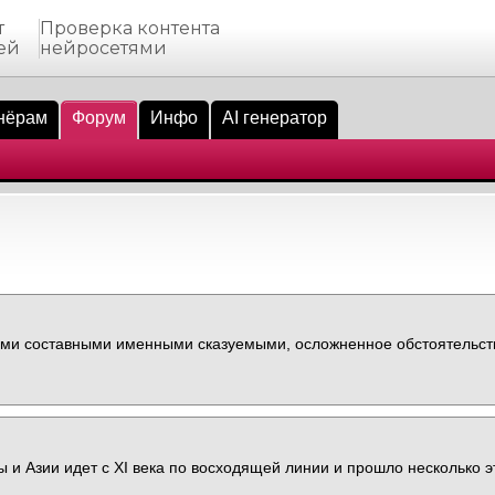
т
Проверка контента
ей
нейросетями
нёрам
Форум
Инфо
AI генератор
ми составными именными сказуемыми, осложненное обстоятельст
 и Азии идет с XI века по восходящей линии и прошло несколько э