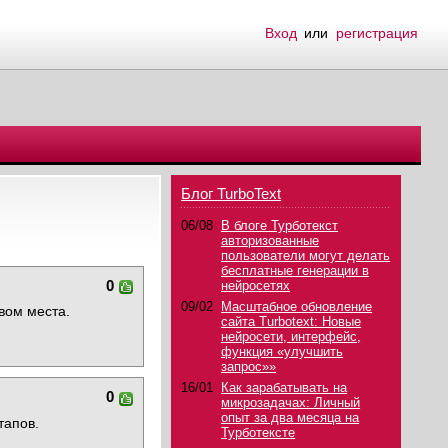
Вход
или
регистрация
Блог TurboText
06/08
В блоге Турботекст
авторизованные
пользователи могут делать
бесплатные генерации в
0
нейросетях
09/02
Масштабное обновление
вом места.
сайта Turbotext: Новые
нейросети, интерфейс,
функция «улучшить
запрос»»
16/01
Как зарабатывать на
0
микрозадачах: Личный
опыт за два месяца на
тапов.
Турботексте