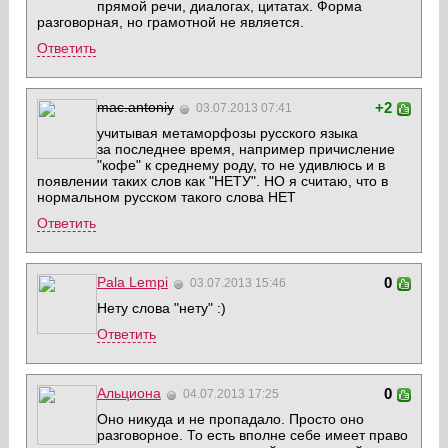
прямой речи, диалогах, цитатах. Форма
разговорная, но грамотной не является.
Ответить
mac.antoniy
+2
03.07.2013 07:41
учитывая метаморфозы русского языка
за последнее время, например причисление
"кофе" к среднему роду, то не удивлюсь и в
появлении таких слов как "НЕТУ". НО я считаю, что в
нормальном русском такого слова НЕТ
Ответить
Pala Lempi
0
03.07.2013 15:46
Нету слова "нету" :)
Ответить
Альциона
0
04.07.2013 17:25
Оно никуда и не пропадало. Просто оно
разговорное. То есть вполне себе имеет право