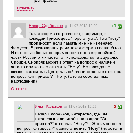
Вы правы...
Ответить
Назар Cдобников
+1
11.07.2013 12:02
Такая форма встречается, например, в
комедии Грибоедова "Горе от ума". Там "нету"
произносит, если память мне не изменяет,
Фамусов. В разговорной речи такая форма всегда была.
И вот что любопытно: применение его в европейской
части России отличается от использования в Зауралье,
Сибири. Сибиряк может в ответ на вопрос о наличии
чего-то или кого-то ответить: "Нету". Но никогда не
скажет, как житель Центральной части страны в ответ на
вопрос: -Он пришёл? - Нету. (Это из собственных
наблюдений)
Ответить
Илья Калыков
-2
11.07.2013 12:16
Назар Cдобников, интересно, где Вы
такое слышали, чтобы на вопрос "Он
пришел?" отвечали "Нету"?.. Это именно на
вопрос "Он здесь?" можно ответить "Нету" (имеется в
виду - ЕГО нету, т.е. его здесь нет). А в первом