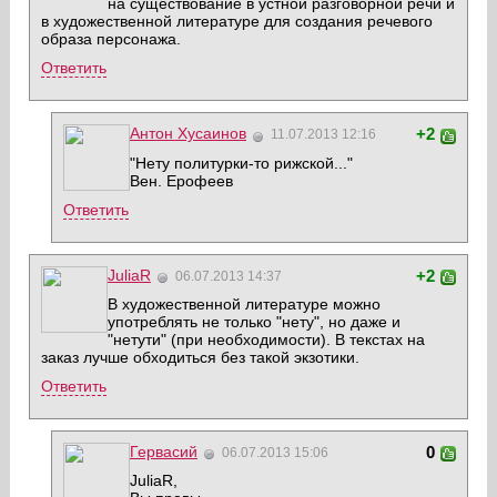
на существование в устной разговорной речи и
в художественной литературе для создания речевого
образа персонажа.
Ответить
Антон Хусаинов
+2
11.07.2013 12:16
"Нету политурки-то рижской..."
Вен. Ерофеев
Ответить
JuliaR
+2
06.07.2013 14:37
В художественной литературе можно
употреблять не только "нету", но даже и
"нетути" (при необходимости). В текстах на
заказ лучше обходиться без такой экзотики.
Ответить
Гервасий
0
06.07.2013 15:06
JuliaR,