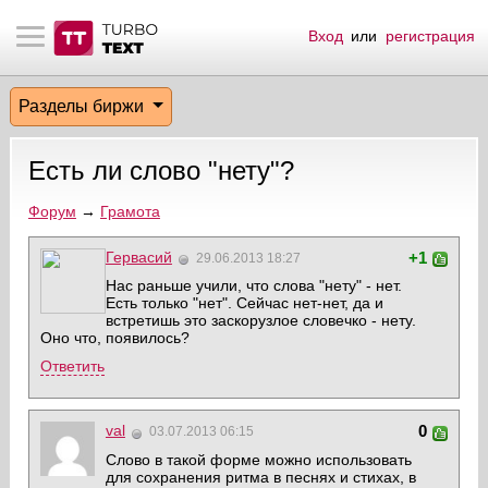
Вход
или
регистрация
тнёрам
Q.
ые сообщения
 заказчик
Разделы биржи
мо-материалы
тистика биржи
ск по форуму
 исполнитель
Есть ли слово "нету"?
аккаунты
ые пользователи
Форум
→
Грамота
мой эфир
Гервасий
+1
29.06.2013 18:27
Нас раньше учили, что слова "нету" - нет.
лама на сайте
Есть только "нет". Сейчас нет-нет, да и
встретишь это заскорузлое словечко - нету.
Оно что, появилось?
ск пользователей
Ответить
val
0
03.07.2013 06:15
Слово в такой форме можно использовать
для сохранения ритма в песнях и стихах, в