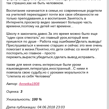
так страшно,как не быть человеком.
Воспитание начинается в семье,но современные родители
на учителей перекладают почти все свои обязанности не
только преподавания,а и воспитания.Занятость в
Интернете,просмотр видео занимают большую часть
времени,поэтому на детей нет времени...
Школу я закончила давно.За это время можно было еще
"один срок отмотать",но главный урок,который мне
пришелся по душе - Работа над ошибками!Делать выводы!
Прислушиваться к мнению старших и сейчас это мне очень
помогает в жизни.Понятно,что дети сейчас со мной могут
поспорить,но главное - просто
пережить,вырасти,убедиться,сделать вывод,исправить .
также для меня очень интересные были уроки
языковедения,литература,иностранный...С ними я
повязала свою судьбу,но с уроками моральности я
"слепила из себя Человека"
Автор:
Annetka1808
Оценка:
3
Уникальность:
100 %
Дата публикации: 04.06.2018 23:03