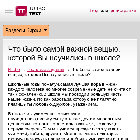
Вход
или
регистрация
тнёрам
Q.
ые сообщения
 заказчик
Разделы биржи
мо-материалы
тистика биржи
ск по форуму
 исполнитель
Что было самой важной вещью,
аккаунты
ые пользователи
которой Вы научились в школе?
мой эфир
Инфо
→
Тестовые задания
→ Что было самой важной
вещью, которой Вы научились в школе?
лама на сайте
Школьные годы,пожалуй,самая лучшая пора в жизни
каждого человека,но многие современные дети не считают
так,к сожалению.В школе мы проводим большую часть
нашей жизни,это как работа,за которую не платят,но
ск пользователей
платишь ты любовью,дружбой, уважением...
В школе мы учимся не только азам
науки,чтению,письму,счету,а также другим моральным
ценностям, которые тоже столь важные,и, пожалуй,в
первую очередь.Там мы учимся прежде всего уважать
учителей,любить, дружить.Можно не знать некоторых
формул,недоучить правила и таблицы умножения и это не