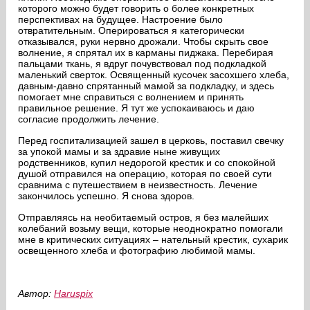
которого можно будет говорить о более конкретных
перспективах на будущее. Настроение было
отвратительным. Оперироваться я категорически
отказывался, руки нервно дрожали. Чтобы скрыть свое
волнение, я спрятал их в карманы пиджака. Перебирая
пальцами ткань, я вдруг почувствовал под подкладкой
маленький сверток. Освященный кусочек засохшего хлеба,
давным-давно спрятанный мамой за подкладку, и здесь
помогает мне справиться с волнением и принять
правильное решение. Я тут же успокаиваюсь и даю
согласие продолжить лечение.
Перед госпитализацией зашел в церковь, поставил свечку
за упокой мамы и за здравие ныне живущих
родственников, купил недорогой крестик и со спокойной
душой отправился на операцию, которая по своей сути
сравнима с путешествием в неизвестность. Лечение
закончилось успешно. Я снова здоров.
Отправляясь на необитаемый остров, я без малейших
колебаний возьму вещи, которые неоднократно помогали
мне в критических ситуациях – нательный крестик, сухарик
освещенного хлеба и фотографию любимой мамы.
Автор:
Haruspix