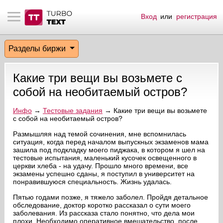
Вход
или
регистрация
тнёрам
Q.
ые сообщения
 заказчик
Разделы биржи
мо-материалы
тистика биржи
ск по форуму
 исполнитель
Какие три вещи вы возьмете с
аккаунты
ые пользователи
собой на необитаемый остров?
мой эфир
Инфо
→
Тестовые задания
→ Какие три вещи вы возьмете
с собой на необитаемый остров?
лама на сайте
Размышляя над темой сочинения, мне вспомнилась
ситуация, когда перед началом выпускных экзаменов мама
зашила под подкладку моего пиджака, в котором я шел на
тестовые испытания, маленький кусочек освещенного в
ск пользователей
церкви хлеба - на удачу. Прошло много времени, все
экзамены успешно сданы, я поступил в университет на
понравившуюся специальность. Жизнь удалась.
Пятью годами позже, я тяжело заболел. Пройдя детальное
обследование, доктор коротко рассказал о сути моего
заболевания. Из рассказа стало понятно, что дела мои
плохи. Необходимо оперативное вмешательство, после