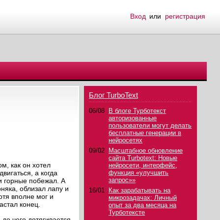
Вход
или
регистрация
Блог TurboText
06/08
В блоге Турботекст
авторизованные
пользователи могут делать
бесплатные генерации в
нейросетях
09/02
Масштабное обновление
сайта Turbotext: Новые
м, как он хотел
нейросети, интерфейс,
вигаться, а когда
функция «улучшить
запрос»»
ки горные побежал. А
няка, облизал лапу и
16/01
Как зарабатывать на
отя вполне мог и
микрозадачах: Личный
астал конец.
опыт за два месяца на
Турботексте
до чего дотягивается