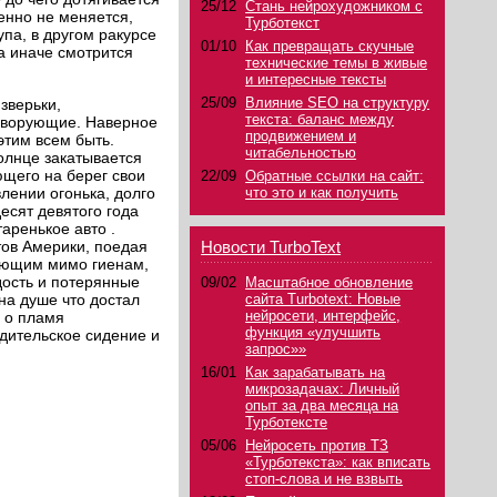
25/12
Стань нейрохудожником с
венно не меняется,
Турботекст
упа, в другом ракурсе
01/10
Как превращать скучные
да иначе смотрится
технические темы в живые
и интересные тексты
25/09
Влияние SEO на структуру
зверьки,
текста: баланс между
о ворующие. Наверное
продвижением и
этим всем быть.
читабельностью
олнце закатывается
ющего на берег свои
22/09
Обратные ссылки на сайт:
влении огонька, долго
что это и как получить
есят девятого года
аренькое авто .
тов Америки, поедая
Новости TurboText
гающим мимо гиенам,
дость и потерянные
09/02
Масштабное обновление
 на душе что достал
сайта Turbotext: Новые
нейросети, интерфейс,
ё о пламя
функция «улучшить
дительское сидение и
запрос»»
16/01
Как зарабатывать на
микрозадачах: Личный
опыт за два месяца на
Турботексте
05/06
Нейросеть против ТЗ
«Турботекста»: как вписать
стоп-слова и не взвыть