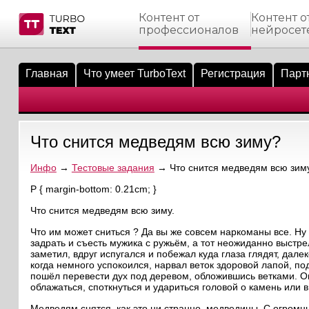
Контент от
Контент о
профессионалов
нейросет
тнёрам
Q.
ые сообщения
 заказчик
Главная
Что умеет TurboText
Регистрация
Парт
мо-материалы
тистика биржи
ск по форуму
 исполнитель
аккаунты
ые пользователи
Что снится медведям всю зиму?
мой эфир
Инфо
→
Тестовые задания
→ Что снится медведям всю зим
лама на сайте
P { margin-bottom: 0.21cm; }
Что снится медведям всю зиму.
ск пользователей
Что им может сниться ? Да вы же совсем наркоманы все. Ну
задрать и съесть мужика с ружьём, а тот неожиданно выстре
заметил, вдруг испугался и побежал куда глаза глядят, дале
когда немного успокоился, нарвал веток здоровой лапой, по
пошёл перевести дух под деревом, обложившись ветками. Он 
облажаться, споткнуться и удариться головой о камень или 
Медведям снятся, как это ни странно, медведицы. С огром