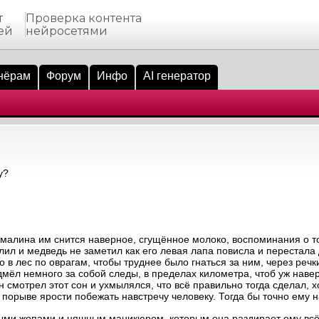
т
Проверка контента
ей
нейросетями
нёрам
Форум
Инфо
AI генератор
у?
 малина им снится наверное, сгущённое молоко, воспоминания о то
лил и медведь не заметил как его левая лапа повисла и перестала д
ко в лес по оврагам, чтобы труднее было гнаться за ним, через реч
дмёл немного за собой следы, в пределах километра, чтоб уж навер
смотрел этот сон и ухмылялся, что всё правильно тогда сделал, х
в порыве ярости побежать навстречу человеку. Тогда бы точно ему н
ными жопами и няшным маникюром, которым она раздирает ему всё 