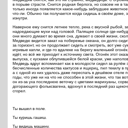
в порыве страсти. Снится родная берлога, но совсем не в та
только иногда появляется какое-нибудь заблудшее животное в
что-ли. Обычно так получается когда сидишь в своём доме, 
изнутри.
Наверное ему снится летнее тепло, река с вкусной рыбой, з
надоедающие мухи над головой. Палящее солнце где-нибудь
они много думают во время сна, думают о своей жизни, сколь
Медведю видится закат на побережье океана, он долго сиди
за горизонт, но он продолжает сидеть и смотреть, вот уже с
игривые капли, и где-то вдалеке на берегу маленький огонё
идёт, но всё же приходит к источнику света. Огонёк этот о
выпуска, с кусками облупившейся белой краски, уже наполов
Медведь вдруг вспоминает как в молодости сидел за рулём 
бесчисленные количества кактусов и ящериц, пил текилу в
а с одной из них удалось даже переспать в дешёвом отеле
годы, что уже ни на что не способен в этой жизни, что так в
он из-за уха последнюю веточку с цветами марихуаны, сорв
догорающего фольксвагена, вдохнул в последний раз щекоч
сгорел.
Ты вышел в поле.
Ты куришь гашиш.
Ты видишь машину.