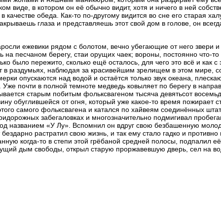
ком виде, в котором он её обычно видит, хотя и ничего в ней собст
 качестве обеда. Как-то по-другому видится во сне его старая хал
закрываешь глаза и представляешь этот свой дом в голове, он всег
аросли ежевики рядом с болотом, вечно убегающие от него звери и 
 на песчаном берегу, стаи орущих чаек; вороны, постоянно что-т
ко было пережито, сколько ещё осталось, для чего это всё и как с 
т в раздумьях, наблюдая за красивейшим зрелищем в этом мире, с
умерки опускаются над водой и остаётся только звук океана, плеска
к. Уже почти в полной темноте медведь ковыляет по берегу в напра
казывается старым побитым фольксвагеном тысяча девятьсот восемьд
ину обуглившейся от огня, который уже какое-то время пожирает ст
этого самого фольксвагена и катался по хайвеям соединённых шта
 придорожных забегаловках и многозначительно подмигивал пробе
 под названием «У Лу». Вспомнил он вдруг свою безбашенную моло
от бездарно растратил свою жизнь, и так ему стало гадко и противно
анную когда-то в степи этой грёбаной средней полосы, подпалил е
ущий дым свободы, открыл старую проржавевшую дверь, сел на во