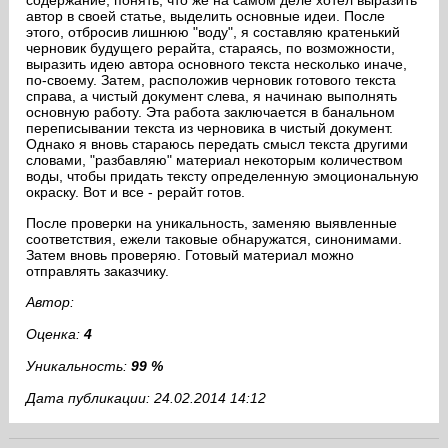
содержание, понять, что же на самом деле хотел выразить
автор в своей статье, выделить основные идеи. После
этого, отбросив лишнюю "воду", я составляю кратенький
черновик будущего рерайта, стараясь, по возможности,
выразить идею автора основного текста несколько иначе,
по-своему. Затем, расположив черновик готового текста
справа, а чистый документ слева, я начинаю выполнять
основную работу. Эта работа заключается в банальном
переписывании текста из черновика в чистый документ.
Однако я вновь стараюсь передать смысл текста другими
словами, "разбавляю" материал некоторым количеством
воды, чтобы придать тексту определенную эмоциональную
окраску. Вот и все - рерайт готов.
После проверки на уникальность, заменяю выявленные
соответствия, ежели таковые обнаружатся, синонимами.
Затем вновь проверяю. Готовый материал можно
отправлять заказчику.
Автор:
Оценка:
4
Уникальность:
99 %
Дата публикации: 24.02.2014 14:12