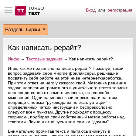
Вход
или
регистрация
тнёрам
Q.
ые сообщения
 заказчик
Разделы биржи
мо-материалы
тистика биржи
ск по форуму
 исполнитель
Как написать рерайт?
аккаунты
ые пользователи
Инфо
→
Тестовые задания
→ Как написать рерайт?
мой эфир
Итак, как же правильно написать рерайт? Пожалуй, такой
вопрос задавали себе многие фрилансеры, решившие
посвятить себя работе на этой ниве интернет-заработка.
лама на сайте
При этом ответ на него у каждого свой. Методика решения
задачи написания грамотного и уникального текста зависит
непосредственно от самого человека, его способа
ск пользователей
мышления. Одни начинают свои первые шаги на этом
поприще с поиска "руководства по эксплуатации" -
определенных четких инструкций и беспрекословно
следуют всем пунктам. Другие подходят к процессу
творчески, подбирая свой собственный метод работы над
текстами. Лично я отношусь к тем самым "другим".
Внимательно прочитав текст, я пытаюсь вникнуть в