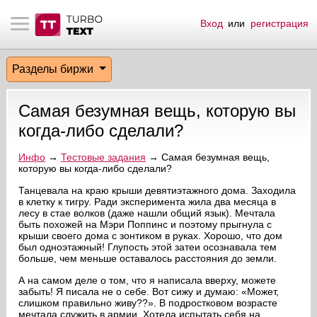
Вход
или
регистрация
тнёрам
Q.
ые сообщения
 заказчик
Разделы биржи
мо-материалы
тистика биржи
ск по форуму
 исполнитель
Самая безумная вещь, которую вы
аккаунты
ые пользователи
когда-либо сделали?
мой эфир
Инфо
→
Тестовые задания
→ Самая безумная вещь,
которую вы когда-либо сделали?
лама на сайте
Танцевала на краю крыши девятиэтажного дома. Заходила
в клетку к тигру. Ради эксперимента жила два месяца в
лесу в стае волков (даже нашли общий язык). Мечтала
быть похожей на Мэри Поппинс и поэтому прыгнула с
ск пользователей
крыши своего дома с зонтиком в руках. Хорошо, что дом
был одноэтажный! Глупость этой затеи осознавала тем
больше, чем меньше оставалось расстояния до земли.
А на самом деле о том, что я написала вверху, можете
забыть! Я писала не о себе. Вот сижу и думаю: «Может,
слишком правильно живу??». В подростковом возрасте
мечтала служить в армии. Хотела испытать себя на