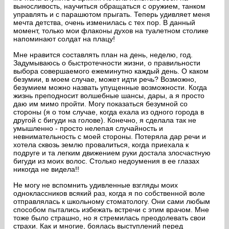
выносливость, научиться обращаться с оружием, танком
управлять и с парашютом прыгать. Теперь удивляет меня
мечта детства, очень изменилась с тех пор. В данный
момент, только мои флаконы духов на туалетном столике
напоминают солдат на плацу!
Мне нравится составлять план на день, неделю, год.
Задумываюсь о быстротечности жизни, о правильности
выбора совершаемого ежеминутно каждый день. О каком
безумии, в моем случае, может идти речь? Возможно,
безумием можно назвать упущенные возможности. Когда
жизнь преподносит волшебные шансы, дары, а я просто
даю им мимо пройти. Могу показаться безумной со
стороны (я о том случае, когда ехала из одного города в
другой с бигуди на голове). Конечно, я сделала так не
умышленно - просто нелепая случайность и
невнимательность с моей стороны. Потеряла дар речи и
хотела сквозь землю провалиться, когда приехала к
подруге и та легким движением руки достала злосчастную
бигуди из моих волос. Столько недоумения в ее глазах
никогда не видела!!
Не могу не вспомнить удивленные взгляды моих
одноклассников всякий раз, когда я по собственной воле
отправлялась к школьному стоматологу. Они сами любым
способом пытались избежать встречи с этим врачом. Мне
тоже было страшно, но я стремилась преодолевать свои
страхи. Как и многие, боялась выступлений перед