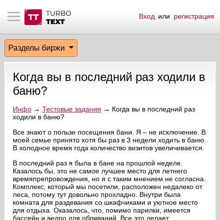
Вход
или
регистрация
тнёрам
Q.
ые сообщения
 заказчик
Разделы биржи
мо-материалы
тистика биржи
ск по форуму
 исполнитель
Когда вы в последний раз ходили в
аккаунты
ые пользователи
баню?
мой эфир
Инфо
→
Тестовые задания
→ Когда вы в последний раз
ходили в баню?
лама на сайте
Все знают о пользе посещения бани. Я – не исключение. В
моей семье принято хотя бы раз в 3 недели ходить в баню.
В холодное время года количество визитов увеличивается.
ск пользователей
В последний раз я была в бане на прошлой неделе.
Казалось бы, это не самое лучшее место для летнего
времяпрепровождения, но я с таким мнением не согласна.
Комплекс, который мы посетили, расположен недалеко от
леса, потому тут довольно прохладно. Внутри была
комната для раздевания со шкафчиками и уютное место
для отдыха. Оказалось, что, помимо парилки, имеется
бассейн и ведро для обливаний. Все это делает