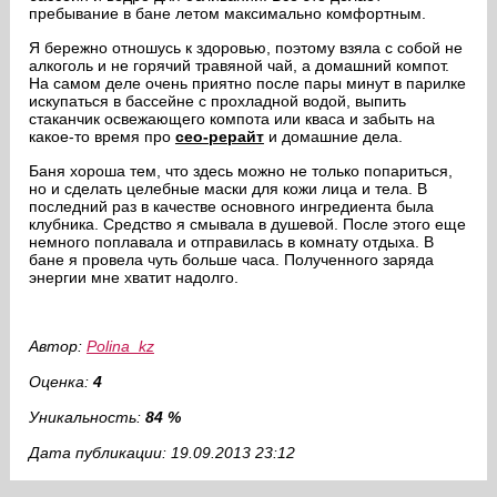
пребывание в бане летом максимально комфортным.
Я бережно отношусь к здоровью, поэтому взяла с собой не
алкоголь и не горячий травяной чай, а домашний компот.
На самом деле очень приятно после пары минут в парилке
искупаться в бассейне с прохладной водой, выпить
стаканчик освежающего компота или кваса и забыть на
какое-то время про
сео-рерайт
и домашние дела.
Баня хороша тем, что здесь можно не только попариться,
но и сделать целебные маски для кожи лица и тела. В
последний раз в качестве основного ингредиента была
клубника. Средство я смывала в душевой. После этого еще
немного поплавала и отправилась в комнату отдыха. В
бане я провела чуть больше часа. Полученного заряда
энергии мне хватит надолго.
Автор:
Polina_kz
Оценка:
4
Уникальность:
84 %
Дата публикации: 19.09.2013 23:12