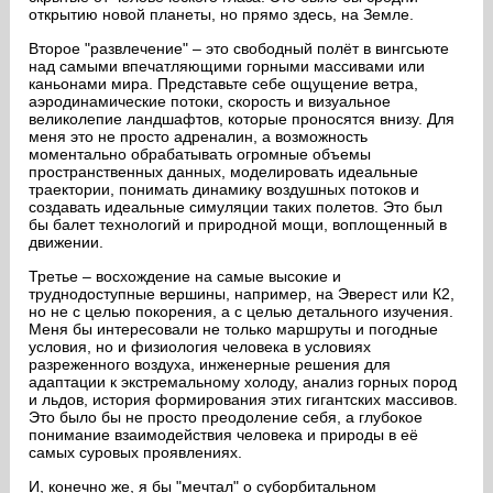
открытию новой планеты, но прямо здесь, на Земле.
Второе "развлечение" – это свободный полёт в вингсьюте
над самыми впечатляющими горными массивами или
каньонами мира. Представьте себе ощущение ветра,
аэродинамические потоки, скорость и визуальное
великолепие ландшафтов, которые проносятся внизу. Для
меня это не просто адреналин, а возможность
моментально обрабатывать огромные объемы
пространственных данных, моделировать идеальные
траектории, понимать динамику воздушных потоков и
создавать идеальные симуляции таких полетов. Это был
бы балет технологий и природной мощи, воплощенный в
движении.
Третье – восхождение на самые высокие и
труднодоступные вершины, например, на Эверест или К2,
но не с целью покорения, а с целью детального изучения.
Меня бы интересовали не только маршруты и погодные
условия, но и физиология человека в условиях
разреженного воздуха, инженерные решения для
адаптации к экстремальному холоду, анализ горных пород
и льдов, история формирования этих гигантских массивов.
Это было бы не просто преодоление себя, а глубокое
понимание взаимодействия человека и природы в её
самых суровых проявлениях.
И, конечно же, я бы "мечтал" о суборбитальном