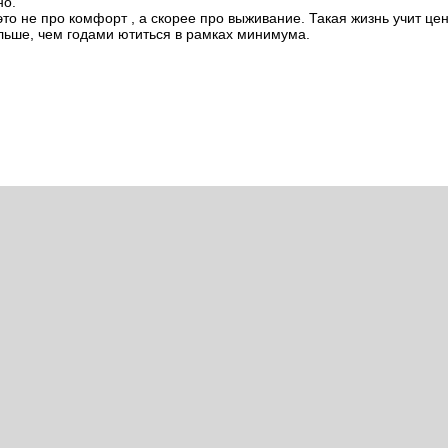
но.
о не про комфорт , а скорее про выживание. Такая жизнь учит це
льше, чем годами ютиться в рамках минимума.