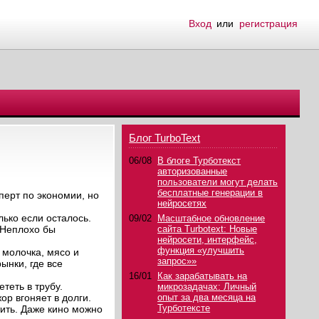
Вход
или
регистрация
Блог TurboText
06/08
В блоге Турботекст
авторизованные
пользователи могут делать
бесплатные генерации в
перт по экономии, но
нейросетях
ько если осталось.
09/02
Масштабное обновление
 Неплохо бы
сайта Turbotext: Новые
нейросети, интерфейс,
функция «улучшить
 молочка, мясо и
запрос»»
ынки, где все
16/01
Как зарабатывать на
теть в трубу.
микрозадачах: Личный
р вгоняет в долги.
опыт за два месяца на
Турботексте
тить. Даже кино можно