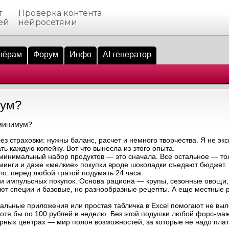
т
Проверка контента
ей
нейросетями
нёрам
Форум
Инфо
AI генератор
мум?
 минимум?
з страховки: нужны баланс, расчет и немного творчества. Я не экс
ть каждую копейку. Вот что вынесла из этого опыта.
инимальный набор продуктов — это сначала. Все остальное — тол
минги и даже «мелкие» покупки вроде шоколадки съедают бюджет.
ло: перед любой тратой подумать 24 часа.
 и импульсных покупок. Основа рациона — крупы, сезонные овощи,
ют специи и базовые, но разнообразные рецепты. А еще местные р
альные приложения или простая табличка в Excel помогают не выле
я бы по 100 рублей в неделю. Без этой подушки любой форс-мажо
турных центрах — мир полон возможностей, за которые не надо пла