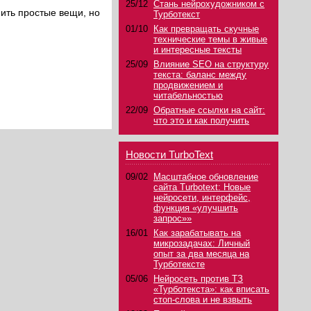
25/12
Стань нейрохудожником с
нить простые вещи, но
Турботекст
01/10
Как превращать скучные
технические темы в живые
и интересные тексты
25/09
Влияние SEO на структуру
текста: баланс между
продвижением и
читабельностью
22/09
Обратные ссылки на сайт:
что это и как получить
Новости TurboText
09/02
Масштабное обновление
сайта Turbotext: Новые
нейросети, интерфейс,
функция «улучшить
запрос»»
16/01
Как зарабатывать на
микрозадачах: Личный
опыт за два месяца на
Турботексте
05/06
Нейросеть против ТЗ
«Турботекста»: как вписать
стоп-слова и не взвыть