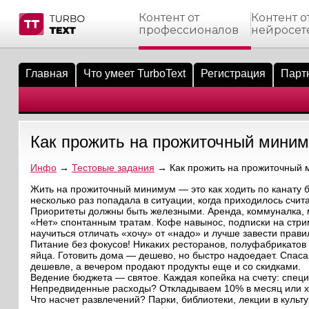
Контент от
Контент о
профессионалов
нейросет
тнёрам
Q.
ые сообщения
 заказчик
Главная
Что умеет TurboText
Регистрация
Парт
мо-материалы
тистика биржи
ск по форуму
 исполнитель
аккаунты
ые пользователи
Как прожить на прожиточный мини
мой эфир
Инфо
→
Тестовые задания
→ Как прожить на прожиточный
лама на сайте
Жить на прожиточный минимум — это как ходить по канату бе
несколько раз попадала в ситуации, когда приходилось счита
Приоритеты должны быть железными. Аренда, коммуналка, м
ск пользователей
«Нет» спонтанным тратам. Кофе навынос, подписки на стри
научиться отличать «хочу» от «надо» и лучше завести прави
Питание без фокусов! Никаких ресторанов, полуфабрикатов
яйца. Готовить дома — дешево, но быстро надоедает. Спаса
дешевле, а вечером продают продукты еще и со скидками.
Ведение бюджета — святое. Каждая копейка на счету: специ
Непредвиденные расходы? Откладываем 10% в месяц или хот
Что насчет развлечений? Парки, библиотеки, лекции в куль