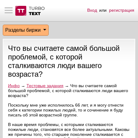
Вход
или
регистрация
тнёрам
Q.
ые сообщения
 заказчик
Разделы биржи
мо-материалы
тистика биржи
ск по форуму
 исполнитель
Что вы считаете самой большой
аккаунты
ые пользователи
проблемой, с которой
сталкиваются люди вашего
мой эфир
возраста?
лама на сайте
Инфо
→
Тестовые задания
→ Что вы считаете самой
большой проблемой, с которой сталкиваются люди вашего
возраста?
ск пользователей
Поскольку мне уже исполнилось 66 лет, и я могу отнести
себя к категории пожилых людей, то и сочинение я буду
писать об этой возрастной группе.
В наше время проблемы, с которыми сталкиваются
пожилые люди, становятся все более актуальными. Каковы
же причины того, что старшее поколение сталкивается с