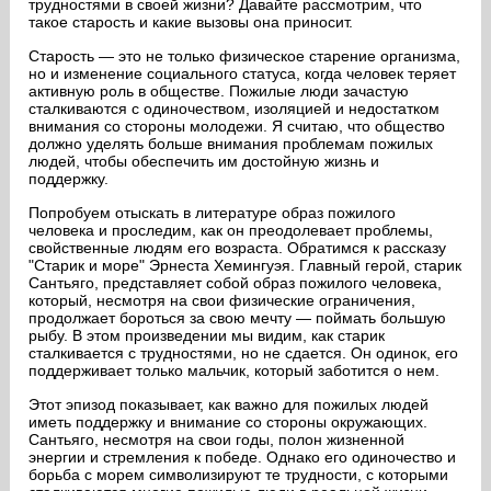
трудностями в своей жизни? Давайте рассмотрим, что
такое старость и какие вызовы она приносит.
Старость — это не только физическое старение организма,
но и изменение социального статуса, когда человек теряет
активную роль в обществе. Пожилые люди зачастую
сталкиваются с одиночеством, изоляцией и недостатком
внимания со стороны молодежи. Я считаю, что общество
должно уделять больше внимания проблемам пожилых
людей, чтобы обеспечить им достойную жизнь и
поддержку.
Попробуем отыскать в литературе образ пожилого
человека и проследим, как он преодолевает проблемы,
свойственные людям его возраста. Обратимся к рассказу
"Старик и море" Эрнеста Хемингуэя. Главный герой, старик
Сантьяго, представляет собой образ пожилого человека,
который, несмотря на свои физические ограничения,
продолжает бороться за свою мечту — поймать большую
рыбу. В этом произведении мы видим, как старик
сталкивается с трудностями, но не сдается. Он одинок, его
поддерживает только мальчик, который заботится о нем.
Этот эпизод показывает, как важно для пожилых людей
иметь поддержку и внимание со стороны окружающих.
Сантьяго, несмотря на свои годы, полон жизненной
энергии и стремления к победе. Однако его одиночество и
борьба с морем символизируют те трудности, с которыми