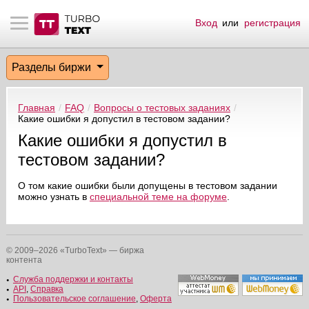
Вход
или
регистрация
тнёрам
Q.
ые сообщения
 заказчик
Разделы биржи
мо-материалы
тистика биржи
ск по форуму
 исполнитель
Главная
/
FAQ
/
Вопросы о тестовых заданиях
/
аккаунты
ые пользователи
Какие ошибки я допустил в тестовом задании?
Какие ошибки я допустил в
мой эфир
тестовом задании?
лама на сайте
О том какие ошибки были допущены в тестовом задании
можно узнать в
специальной теме на форуме
.
ск пользователей
© 2009–2026 «TurboText» — биржа
контента
Служба поддержки и контакты
API
,
Справка
Пользовательское соглашение
,
Оферта