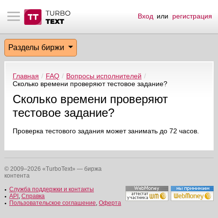
Вход
или
регистрация
тнёрам
Q.
ые сообщения
 заказчик
Разделы биржи
мо-материалы
тистика биржи
ск по форуму
 исполнитель
Главная
/
FAQ
/
Вопросы исполнителей
/
аккаунты
ые пользователи
Сколько времени проверяют тестовое задание?
Сколько времени проверяют
мой эфир
тестовое задание?
лама на сайте
Проверка тестового задания может занимать до 72 часов.
ск пользователей
© 2009–2026 «TurboText» — биржа
контента
Служба поддержки и контакты
API
,
Справка
Пользовательское соглашение
,
Оферта