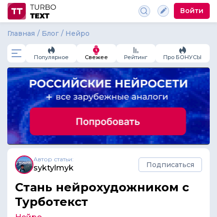
Войти
Главная
Блог
Нейро
Популярное
Свежее
Рейтинг
Про БОНУСЫ
Автор статьи:
Подписаться
syktylmyk
Стань нейрохудожником с
Турботекст