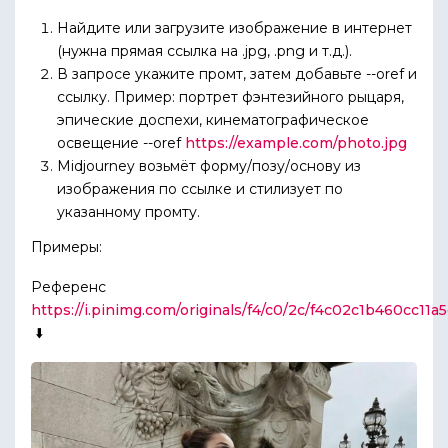
Найдите или загрузите изображение в интернет
(нужна прямая ссылка на .jpg, .png и т.д.).
В запросе укажите промт, затем добавьте --oref и
ссылку. Пример: портрет фэнтезийного рыцаря,
эпические доспехи, кинематографическое
освещение --oref
https://example.com/photo.jpg
Midjourney возьмёт форму/позу/основу из
изображения по ссылке и стилизует по
указанному промту.
Примеры:
Референс
https://i.pinimg.com/originals/f4/c0/2c/f4c02c1b460cc11a
⬇️