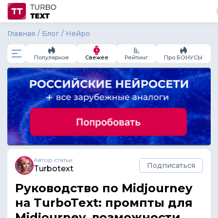
Главная
Блог
Нейро
Популярное
Свежее
Рейтинг
Про БОНУСЫ
Автор статьи:
Подписаться
Turbotext
Руководство по Midjourney
на TurboText: промпты для
Midjourney, возможности