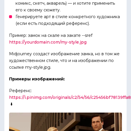
комикс, скетч, акварель) — и хотите применить
его к своему сюжету.
Генерируете арт в стиле конкретного художника
(если есть подходящий референс).
Пример: замок на скале на закате --sref
https://yourdomain.com/my-style.jpg
Midjourney создаст изображение замка, но в том же
художественном стиле, что и на изображении по
ссылке my-style.jpg.
Примеры изображений:
Референс:
https://i.pinimg.com/originals/c2/54/56/c25456bf78139ff
⬇️