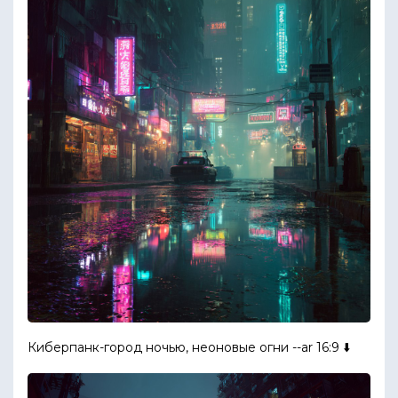
Киберпанк-город ночью, неоновые огни --ar 16:9 ⬇️