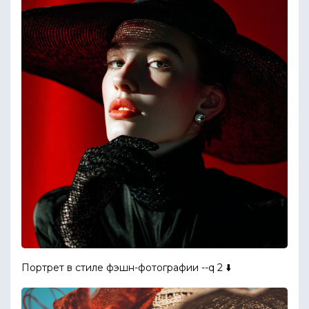
Портрет в стиле фэшн-фотографии --q 2 ⬇️