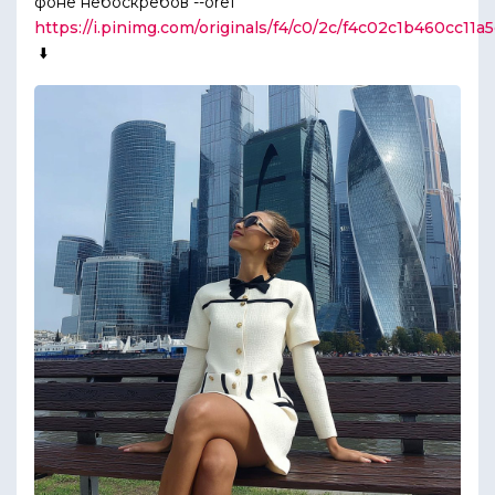
фоне небоскребов --oref
https://i.pinimg.com/originals/f4/c0/2c/f4c02c1b460cc11a
⬇️