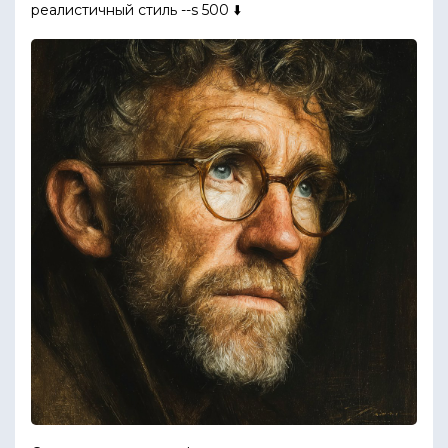
реалистичный стиль --s 500 ⬇️