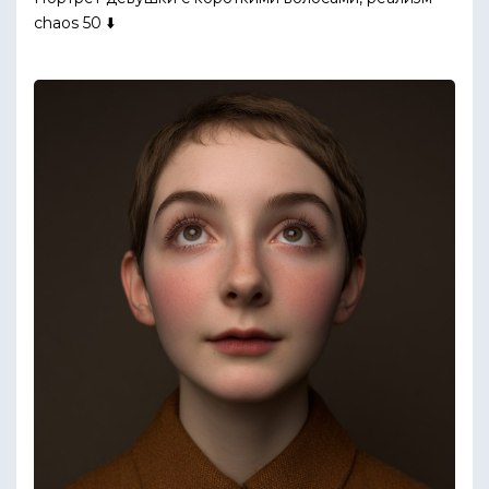
chaos 50 ⬇️