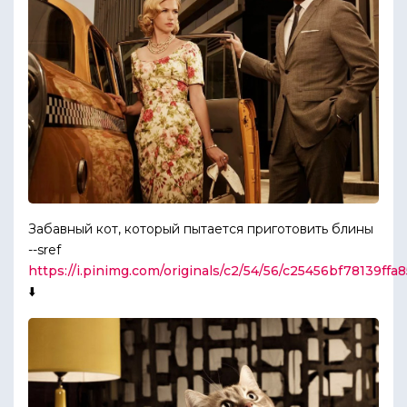
Забавный кот, который пытается приготовить блины
--sref
https://i.pinimg.com/originals/c2/54/56/c25456bf78139ff
⬇️