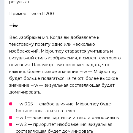
результат.
Пример: --weird 1200
--iw
Вес изображения. Когда вы добавляете к
текстовому промту одно или несколько
изображений, Midjourney старается учитывать и
визуальный стиль изображения, и смысл текстового
описания. Параметр --iw позволяет задать, что
важнее: более низкое значение --iw — Midjourney
будет больше полагаться на текст; более высокое
значение --iw — визуальная составляющая будет
доминировать.
--iw 0.25 — слабое влияние: Midjourney будет
больше полагаться на текст
--iw 1 — влияние картинки и текста равносильны
--iw 2 — приоритет изображения: визуальная
составляющая будет доминировать