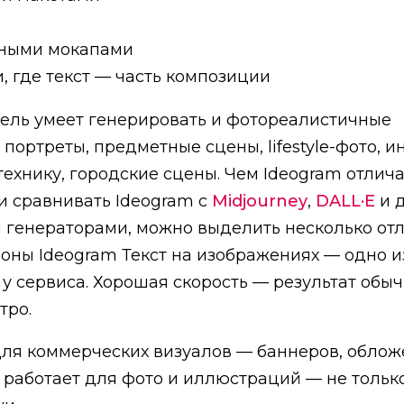
ными мокапами
, где текст — часть композиции
ель умеет генерировать и фотореалистичные
портреты, предметные сцены, lifestyle-фото, и
технику, городские сцены. Чем Ideogram отлича
и сравнивать Ideogram с
Midjourney
,
DALL·E
и 
генераторами, можно выделить несколько отл
оны Ideogram Текст на изображениях — одно и
у сервиса. Хорошая скорость — результат обы
тро.
ля коммерческих визуалов — баннеров, обложе
работает для фото и иллюстраций — не тольк