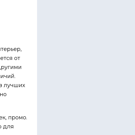
нтерьер,
ется от
другими
ичий.
з лучших
чно
к, промо.
о для