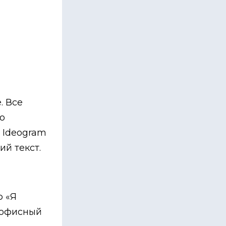
. Все
о
 Ideogram
ий текст.
ю «Я
 офисный