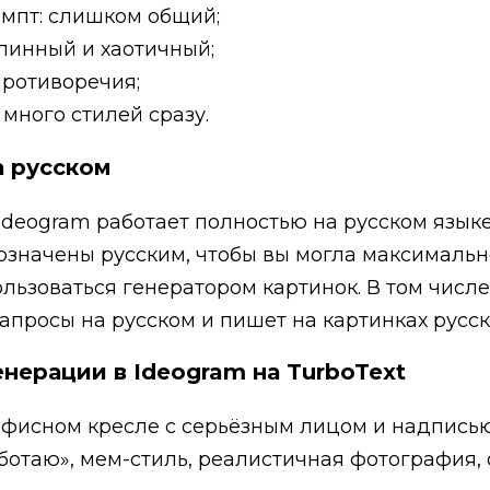
мпт: слишком общий;
линный и хаотичный;
ротиворечия;
много стилей сразу.
а русском
 Ideogram работает полностью на русском языке
означены русским, чтобы вы могла максимальн
льзоваться генератором картинок. В том числе
запросы на русском и пишет на картинках русск
нерации в Ideogram на TurboText
 офисном кресле с серьёзным лицом и надпись
ботаю», мем-стиль, реалистичная фотография,