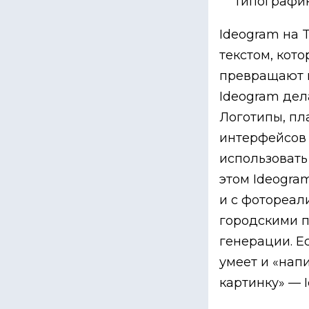
типографик
Ideogram на 
текстом, кот
превращают в
Ideogram дел
Логотипы, пл
интерфейсов 
использовать
этом Ideogra
и с фотореал
городскими п
генерации. Е
умеет и «напи
картинку» — 