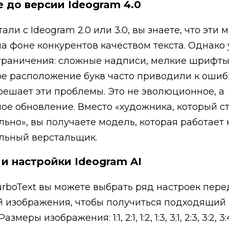
 до версии Ideogram 4.0
али с Ideogram 2.0 или 3.0, вы знаете, что эти
а фоне конкурентов качеством текста. Однако 
граничения: сложные надписи, мелкие шрифты
е расположение букв часто приводили к ошиб
 решает эти проблемы. Это не эволюционное, а
е обновление. Вместо «художника, который с
льно», вы получаете модель, которая работает 
льный верстальщик.
и настройки Ideogram AI
urboText вы можете выбрать ряд настроек пере
 изображения, чтобы получиться подходящий
змеры изображения: 1:1, 2:1, 1:2, 1:3, 3:1, 2:3, 3:2, 3:4