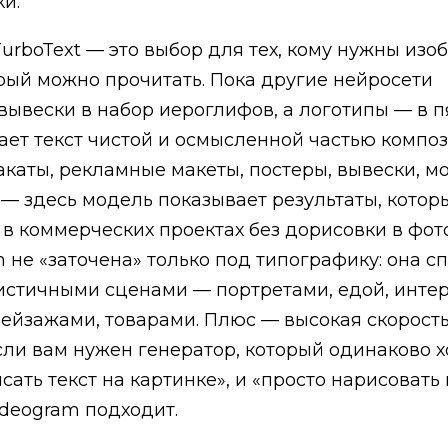
и.
TurboText — это выбор для тех, кому нужны изо
орый можно прочитать. Пока другие нейросети
ывески в набор иероглифов, а логотипы — в п
ает текст чистой и осмысленной частью композ
акаты, рекламные макеты, постеры, вывески, м
— здесь модель показывает результаты, кото
 в коммерческих проектах без дорисовки в фот
m не «заточена» только под типографику: она с
истичными сценами — портретами, едой, инте
ейзажами, товарами. Плюс — высокая скорост
сли вам нужен генератор, который одинаково 
сать текст на картинке», и «просто нарисовать
Ideogram подходит.