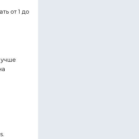
ть от 1 до
лучше
на
s.