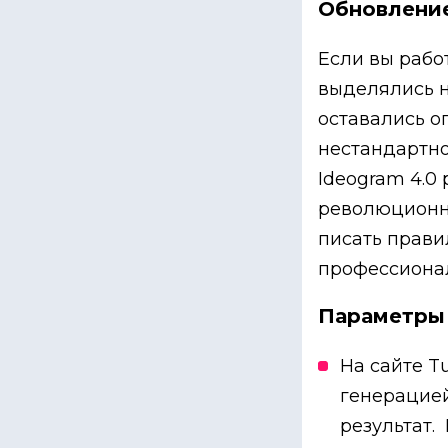
Обновление
Если вы работ
выделялись н
оставались о
нестандартно
Ideogram 4.0
революционно
писать прави
профессиона
Параметры 
На сайте T
генерацией
результат. Ра