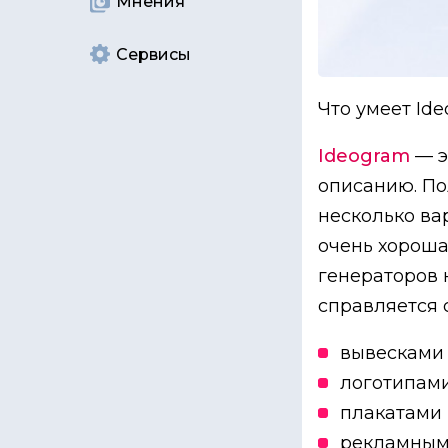
Мнения
Сервисы
Что умеет Ide
Ideogram
— э
описанию. По
несколько ва
очень хороша
генераторов 
справляется с
вывесками
логотипам
плакатами
рекламным