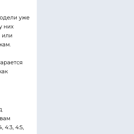
 модели уже
у них
 или
кам.
тарается
как
д
 вам
, 4:3, 4:5,