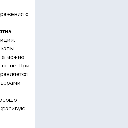
бражения с
ятна,
иции.
окапы
рые можно
ошопе. При
правляется
рьерами,
ь
хорошо
 красивую