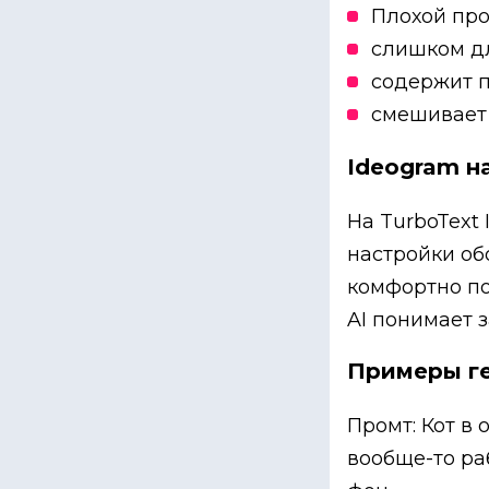
Плохой про
слишком д
содержит п
смешивает 
Ideogram н
На TurboText
настройки об
комфортно по
AI понимает 
Примеры ге
Промт: Кот в
вообще-то ра