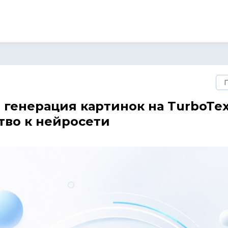
 генерация картинок на TurboTe
тво к нейросети