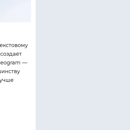
текстовому
 создаёт
Ideogram —
шинству
лучше