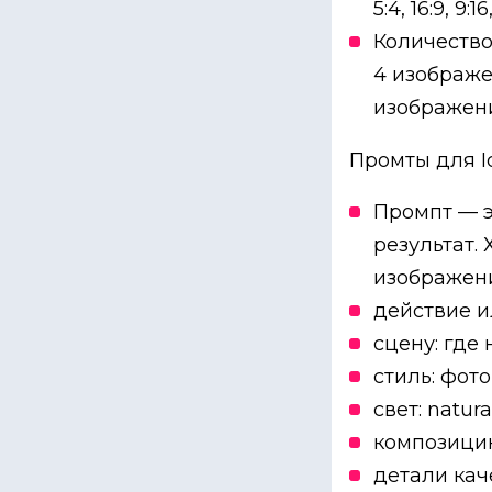
5:4, 16:9, 9:16
Количество
4 изображе
изображени
Промты для 
Промпт — э
результат.
изображен
действие и
сцену: где 
стиль: фото, 
свет: natural
композицию:
детали качес