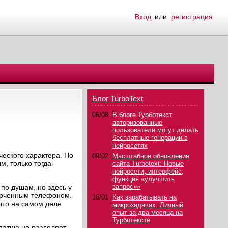
Вход
или
регистрация
Блог TurboText
06/08
В блоге Турботекст
авторизованные
пользователи могут делать
бесплатные генерации в
нейросетях
ческого характера. Но
09/02
Масштабное обновление
м, только тогда
сайта Turbotext: Новые
нейросети, интерфейс,
функция «улучшить
запрос»»
 по душам, но здесь у
орченным телефоном.
16/01
Как зарабатывать на
что на самом деле
микрозадачах: Личный
опыт за два месяца на
Турботексте
патию не разделяет