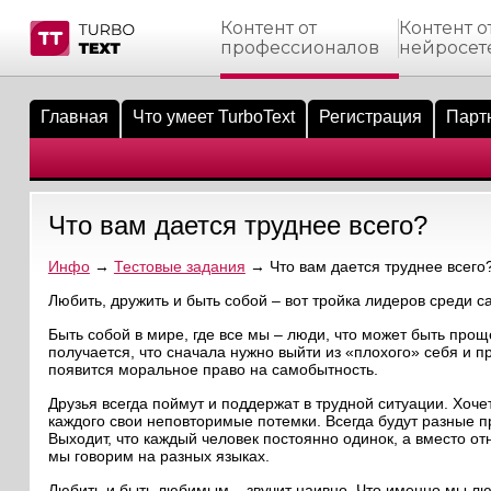
Контент от
Контент о
профессионалов
нейросет
тнёрам
Q.
ые сообщения
 заказчик
Главная
Что умеет TurboText
Регистрация
Парт
мо-материалы
тистика биржи
ск по форуму
 исполнитель
аккаунты
ые пользователи
Что вам дается труднее всего?
мой эфир
Инфо
→
Тестовые задания
→ Что вам дается труднее всего
лама на сайте
Любить, дружить и быть собой – вот тройка лидеров среди 
Быть собой в мире, где все мы – люди, что может быть про
ск пользователей
получается, что сначала нужно выйти из «плохого» себя и п
появится моральное право на самобытность.
Друзья всегда поймут и поддержат в трудной ситуации. Хоче
каждого свои неповторимые потемки. Всегда будут разные
Выходит, что каждый человек постоянно одинок, а вместо о
мы говорим на разных языках.
Любить и быть любимым – звучит наивно. Что именно мы лю