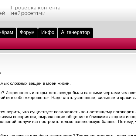
т
Проверка контента
ей
нейросетями
нёрам
Форум
Инфо
AI генератор
?
самых сложных вещей в моей жизни.
ще? Искренность и открытость всегда были важными чертами челове
рийти в себя «хорошего». Надо стать успешным, сильным и красивы
тся верить, что существует возможность по-настоящему поговорить
 призмы восприятия, омрачающие общение с близкими людьми исп
тношений получится построить только вавилонскую башню. Потому, 
бим, человека или факт взаимности? Традиция страдать, если сим