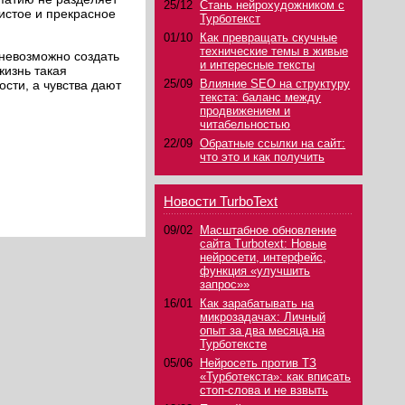
25/12
Стань нейрохудожником с
чистое и прекрасное
Турботекст
01/10
Как превращать скучные
технические темы в живые
 невозможно создать
и интересные тексты
жизнь такая
25/09
Влияние SEO на структуру
сти, а чувства дают
текста: баланс между
продвижением и
читабельностью
22/09
Обратные ссылки на сайт:
что это и как получить
Новости TurboText
09/02
Масштабное обновление
сайта Turbotext: Новые
нейросети, интерфейс,
функция «улучшить
запрос»»
16/01
Как зарабатывать на
микрозадачах: Личный
опыт за два месяца на
Турботексте
05/06
Нейросеть против ТЗ
«Турботекста»: как вписать
стоп-слова и не взвыть