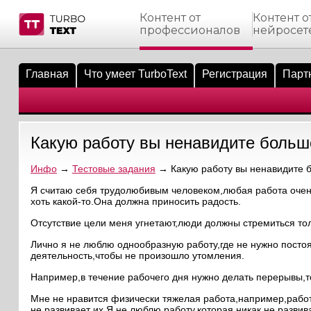
Контент от
Контент о
профессионалов
нейросет
тнёрам
Q.
ые сообщения
 заказчик
Главная
Что умеет TurboText
Регистрация
Парт
мо-материалы
тистика биржи
ск по форуму
 исполнитель
аккаунты
ые пользователи
Какую работу вы ненавидите больш
мой эфир
Инфо
→
Тестовые задания
→ Какую работу вы ненавидите б
лама на сайте
Я считаю себя трудолюбивым человеком,любая работа очень
хоть какой-то.Она должна приносить радость.
ск пользователей
Отсутствие цели меня угнетают,люди должны стремиться тол
Лично я не люблю однообразную работу,где не нужно посто
деятельность,чтобы не произошло утомления.
Например,в течение рабочего дня нужно делать перерывы,то
Мне не нравится физически тяжелая работа,например,работ
не развивает их.Я не люблю работу,которая никак не разв