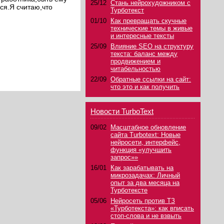
25/12
Стань нейрохудожником с
ся.Я считаю,что
Турботекст
01/10
Как превращать скучные
технические темы в живые
и интересные тексты
25/09
Влияние SEO на структуру
текста: баланс между
продвижением и
читабельностью
22/09
Обратные ссылки на сайт:
что это и как получить
Новости TurboText
09/02
Масштабное обновление
сайта Turbotext: Новые
нейросети, интерфейс,
функция «улучшить
запрос»»
16/01
Как зарабатывать на
микрозадачах: Личный
опыт за два месяца на
Турботексте
05/06
Нейросеть против ТЗ
«Турботекста»: как вписать
стоп-слова и не взвыть