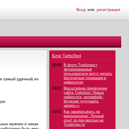
Вход
или
регистрация
Блог TurboText
06/08
В блоге Турботекст
авторизованные
пользователи могут делать
бесплатные генерации в
не самый удачный,но
нейросетях
09/02
Масштабное обновление
сайта Turbotext: Новые
нейросети, интерфейс,
чую
функция «улучшить
запрос»»
16/01
Как зарабатывать на
микрозадачах: Личный
опыт за два месяца на
ьных мужчин и никак
Турботексте
 работника,быть ему