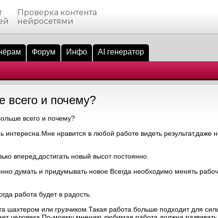
т
Проверка контента
ей
нейросетями
нёрам
Форум
Инфо
AI генератор
е всего и почему?
ольше всего и почему?
 интересна.Мне нравится в любой работе видеть результат,даже 
ько вперед,достигать новый высот постоянно.
янно думать и придумывать новое.Всегда необходимо менять рабо
гда работа будет в радость.
а шахтером или грузчиком.Такая работа больше подходит для сил
ивает человека.По-моему мнению,любимая работа должна развивать