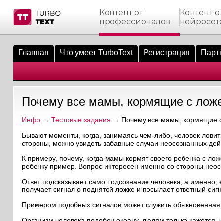
Контент от
Контент о
профессионалов
нейросет
тнёрам
Q.
ые сообщения
 заказчик
Главная
Что умеет TurboText
Регистрация
Парт
мо-материалы
тистика биржи
ск по форуму
 исполнитель
аккаунты
ые пользователи
Почему все мамы, кормящие с ложе
мой эфир
Инфо
→
Тестовые задания
→ Почему все мамы, кормящие с 
лама на сайте
Бывают моменты, когда, занимаясь чем-либо, человек ловит
стороны, можно увидеть забавные случаи неосознанных дейс
ск пользователей
К примеру, почему, когда мамы кормят своего ребенка с лож
ребенку пример. Вопрос интересен именно со стороны неос
Ответ подсказывает само подсознание человека, а именно, 
получает сигнал о поднятой ложке и посылает ответный сиг
Примером подобных сигналов может служить обыкновенная зев
Организм человека подобен океану, людям только кажется, 