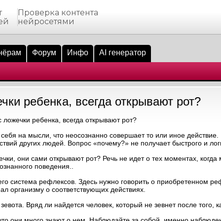
т
Проверка контента
ей
нейросетями
нёрам
Форум
Инфо
AI генератор
чки ребенка, всегда открывают рот?
ложечки ребенка, всегда открывают рот?
 себя на мысли, что неосознанно совершает то или иное действие.
твий других людей. Вопрос «почему?» не получает быстрого и логи
ечки, они сами открывают рот? Речь не идет о тех моментах, когда
ознанного поведения..
его система рефлексов. Здесь нужно говорить о приобретенном ре
нал организму о соответствующих действиях.
ота. Вряд ли найдется человек, который не зевнет после того, ка
что они много знают о нем. Наблюдайте за собой, именно наблюден