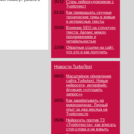
25/12
Стань нейрохудожником с
Турботекст
01/10
Как превращать скучные
технические темы в живые
и интересные тексты
25/09
Влияние SEO на структуру
текста: баланс между
продвижением и
читабельностью
22/09
Обратные ссылки на сайт:
что это и как получить
Новости TurboText
09/02
Масштабное обновление
сайта Turbotext: Новые
нейросети, интерфейс,
функция «улучшить
запрос»»
16/01
Как зарабатывать на
микрозадачах: Личный
опыт за два месяца на
Турботексте
05/06
Нейросеть против ТЗ
«Турботекста»: как вписать
стоп-слова и не взвыть