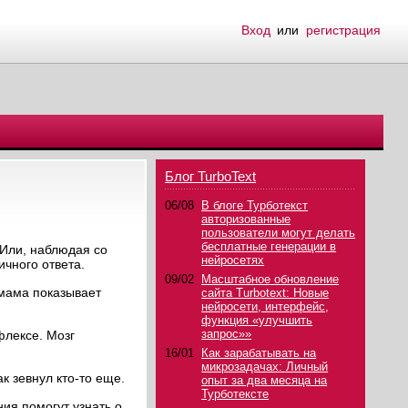
Вход
или
регистрация
Блог TurboText
06/08
В блоге Турботекст
авторизованные
пользователи могут делать
бесплатные генерации в
 Или, наблюдая со
нейросетях
чного ответа.
09/02
Масштабное обновление
 мама показывает
сайта Turbotext: Новые
нейросети, интерфейс,
функция «улучшить
запрос»»
флексе. Мозг
16/01
Как зарабатывать на
микрозадачах: Личный
к зевнул кто-то еще.
опыт за два месяца на
Турботексте
ия помогут узнать о