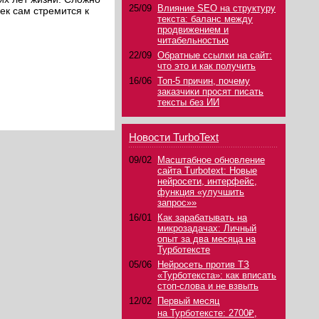
25/09
Влияние SEO на структуру
ек сам стремится к
текста: баланс между
продвижением и
читабельностью
22/09
Обратные ссылки на сайт:
что это и как получить
16/06
Топ-5 причин, почему
заказчики просят писать
тексты без ИИ
Новости TurboText
09/02
Масштабное обновление
сайта Turbotext: Новые
нейросети, интерфейс,
функция «улучшить
запрос»»
16/01
Как зарабатывать на
микрозадачах: Личный
опыт за два месяца на
Турботексте
05/06
Нейросеть против ТЗ
«Турботекста»: как вписать
стоп-слова и не взвыть
12/02
Первый месяц
на Турботексте: 2700₽,