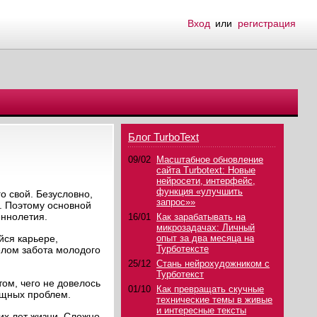
Вход
или
регистрация
Блог TurboText
09/02
Масштабное обновление
сайта Turbotext: Новые
нейросети, интерфейс,
функция «улучшить
о свой. Безусловно,
запрос»»
. Поэтому основной
еннолетия.
16/01
Как зарабатывать на
микрозадачах: Личный
йся карьере,
опыт за два месяца на
Турботексте
елом забота молодого
25/12
Стань нейрохудожником с
Турботекст
ом, чего не довелось
01/10
Как превращать скучные
ущных проблем.
технические темы в живые
и интересные тексты
их лет жизни. Сложно