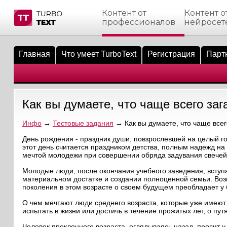
Контент от
Контент о
профессионалов
нейросет
тнёрам
Q.
ые сообщения
 заказчик
Главная
Что умеет TurboText
Регистрация
Парт
мо-материалы
тистика биржи
ск по форуму
 исполнитель
аккаунты
ые пользователи
Как вы думаете, что чаще всего за
мой эфир
Инфо
→
Тестовые задания
→ Как вы думаете, что чаще всег
лама на сайте
День рождения - праздник души, повзрослевшей на целый го
этот день считается праздником детства, полным надежд н
мечтой молодежи при совершении обряда задувания свечей 
ск пользователей
Молодые люди, после окончания учебного заведения, вступ
материальном достатке и создании полноценной семьи. Воз
поколения в этом возрасте о своем будущем преобладает у
О чем мечтают люди среднего возраста, которые уже имеют
испытать в жизни или достичь в течение прожитых лет, о 
Человек преклонного возраста, оглядываясь назад, просит 