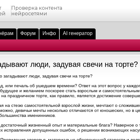
т
Проверка контента
ей
нейросетями
нёрам
Форум
Инфо
AI генератор
гадывают люди, задувая свечи на торте?
о загадывают люди, задувая свечи на торте?
д, или печаль об ушедшем времени? Ответ на этот вопрос у каждог
а будущее и желанием поскорее стать взрослым и самостоятельным
на праздничном торте, как правило, является достижение соверш
ая на стезю самостоятельной взрослой жизни, мечтают о сложивше
можно, девичьи мечты несколько отличаются от юношеских, но в ц
 большинства именинников.
 достаточный жизненный опыт и материальные блага? Наверное о т
путях исправления допущенных ошибок, о решении возникающих нас
у Провидения здоровья, материально обеспеченной старости и долг