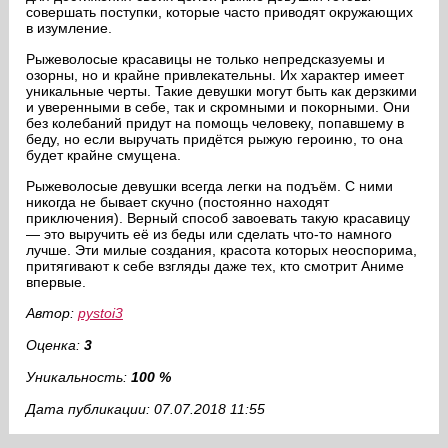
совершать поступки, которые часто приводят окружающих
в изумление.
Рыжеволосые красавицы не только непредсказуемы и
озорны, но и крайне привлекательны. Их характер имеет
уникальные черты. Такие девушки могут быть как дерзкими
и уверенными в себе, так и скромными и покорными. Они
без колебаний придут на помощь человеку, попавшему в
беду, но если выручать придётся рыжую героиню, то она
будет крайне смущена.
Рыжеволосые девушки всегда легки на подъём. С ними
никогда не бывает скучно (постоянно находят
приключения). Верный способ завоевать такую красавицу
— это выручить её из беды или сделать что-то намного
лучше. Эти милые создания, красота которых неоспорима,
притягивают к себе взгляды даже тех, кто смотрит Аниме
впервые.
Автор:
pystoi3
Оценка:
3
Уникальность:
100 %
Дата публикации: 07.07.2018 11:55