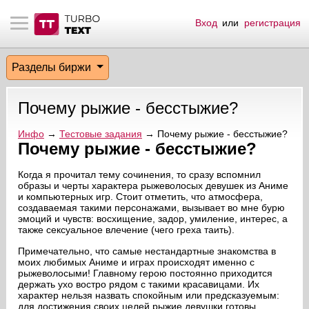
Вход
или
регистрация
тнёрам
Q.
ые сообщения
 заказчик
Разделы биржи
мо-материалы
тистика биржи
ск по форуму
 исполнитель
Почему рыжие - бесстыжие?
аккаунты
ые пользователи
Инфо
→
Тестовые задания
→ Почему рыжие - бесстыжие?
Почему рыжие - бесстыжие?
мой эфир
Когда я прочитал тему сочинения, то сразу вспомнил
лама на сайте
образы и черты характера рыжеволосых девушек из Аниме
и компьютерных игр. Стоит отметить, что атмосфера,
создаваемая такими персонажами, вызывает во мне бурю
эмоций и чувств: восхищение, задор, умиление, интерес, а
ск пользователей
также сексуальное влечение (чего греха таить).
Примечательно, что самые нестандартные знакомства в
моих любимых Аниме и играх происходят именно с
рыжеволосыми! Главному герою постоянно приходится
держать ухо востро рядом с такими красавицами. Их
характер нельзя назвать спокойным или предсказуемым:
для достижения своих целей рыжие девушки готовы