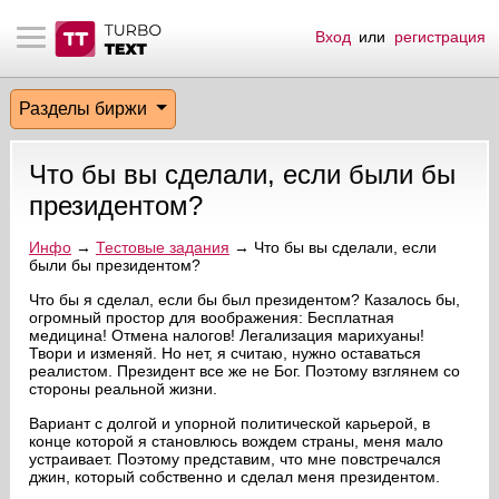
Вход
или
регистрация
тнёрам
Q.
ые сообщения
 заказчик
Разделы биржи
мо-материалы
тистика биржи
ск по форуму
 исполнитель
Что бы вы сделали, если были бы
аккаунты
ые пользователи
президентом?
мой эфир
Инфо
→
Тестовые задания
→ Что бы вы сделали, если
были бы президентом?
лама на сайте
Что бы я сделал, если бы был президентом? Казалось бы,
огромный простор для воображения: Бесплатная
медицина! Отмена налогов! Легализация марихуаны!
Твори и изменяй. Но нет, я считаю, нужно оставаться
ск пользователей
реалистом. Президент все же не Бог. Поэтому взглянем со
стороны реальной жизни.
Вариант с долгой и упорной политической карьерой, в
конце которой я становлюсь вождем страны, меня мало
устраивает. Поэтому представим, что мне повстречался
джин, который собственно и сделал меня президентом.