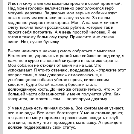
И вот я сижу в мягком кожаном кресле в своей приемной.
Над моей головой величественно расположился герб
могучей державы. За дверью мои верные собачки ждут
пока я кину им кость или поглажу за ухом. За окном
медленно умирает моя страна. Моя. А на моем личном
счету тысячи тысяч российских рублей, которые так и
просят себя потратить. А я ведь простой человек. Я не
готов к такому большому грузу. Принесите мне стакан
виски. Нет, лучше бутылку.
Выпив немного я наконец смогу собраться с мыслями.
Естественно, управлять страной мне сейчас не под силу, я
даже не в курсе нынешней ситуации в политике страны.
Мои собачки не отходят от меня ни на шаг. Это
успокаивает. Я что-то отвечаю, поддакиваю. «Утрясите этот
вопрос сами, я вам доверяю» отмахиваюсь я, и
улыбающаяся собачка убегает прочь, виляя своим
хвостом, будто бы ей наконец бросили столь
долгожданную кость. До чего же отвратительно. Что ж, от
большей части обязанностей у меня получится уйти. Как
говорится, не можешь сам — перепоручи другому.
У меня даже есть личная охрана. Все кругом меня узнают,
все мне рады. Все меня боготворят. У меня столько денег,
а я даже не могу нормально развлечься, сходить в клуб
или кино, потому что я президент, мать вашу. А президент
должен поддерживать свой статус.