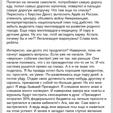
Полетал на личном самолете, попробовал самую дорогу
еду, попил самых дорогих напитков, повертел в пальцах
самую дорогую авторучку. Что там еще по списку?
Переспать с Кирстен Данст, вытеснить Apple из России,
отменить цензуру, объявить войну Американцам,
интерпретировать национальный гимн под дабстеп. Не
забыть выделить пару миллиардов на развитие родного
города. Еще пару миллиардов в медицину. И пару в
детские дома. Ну это так, чтоб загладить карму. Кстати,
почему бы и нет? Легализация марихуаны! Слава мне,
ребята.
Интересно, как долго это продлится? Наверное, пока не
начнут задавать вопросы. Если уже не начали. Эти
«верные» собачки смотрят уже не так, как раньше. Они
начали понимать, что с их президентом что-то не то. И что
система рушится прямо на глазах. А я и не знаю что
поделать. Я бы правда хотел быть хорошим президентом,
но, простите, не умею. По-развлекаюсь еще пару дней. а
потом уйду. Отдам свою должность кому-нибудь другому и
скроюсь, прихватив с собой по-больше денег. Но кто мне
даст. Я ведь бывший Президент. Я слишком много знаю и
слишком много натворил. И наверняка завтра все газеты и
журналы будут пестрить сенсациями в духе: «Президент
потратил 30% федерального бюджета на личные прихоти и
застрелился в своем кабинете!» Ага, как же. Сам взял и
застрелился. А ведь ведь мои верные псы еще и нажиться
на этом успеют. И зачем я загадал такое глупое желание.