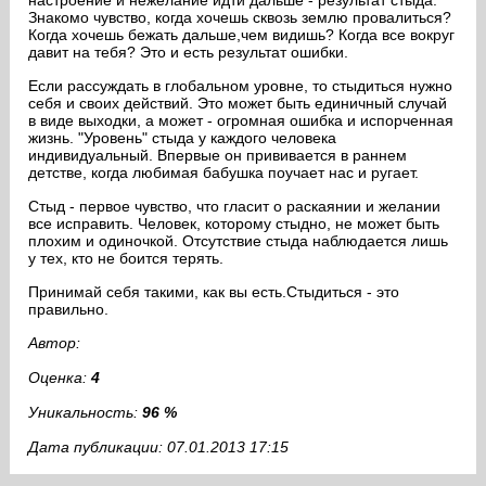
настроение и нежелание идти дальше - результат стыда.
Знакомо чувство, когда хочешь сквозь землю провалиться?
Когда хочешь бежать дальше,чем видишь? Когда все вокруг
давит на тебя? Это и есть результат ошибки.
Если рассуждать в глобальном уровне, то стыдиться нужно
себя и своих действий. Это может быть единичный случай
в виде выходки, а может - огромная ошибка и испорченная
жизнь. "Уровень" стыда у каждого человека
индивидуальный. Впервые он прививается в раннем
детстве, когда любимая бабушка поучает нас и ругает.
Стыд - первое чувство, что гласит о раскаянии и желании
все исправить. Человек, которому стыдно, не может быть
плохим и одиночкой. Отсутствие стыда наблюдается лишь
у тех, кто не боится терять.
Принимай себя такими, как вы есть.Стыдиться - это
правильно.
Автор:
Оценка:
4
Уникальность:
96 %
Дата публикации: 07.01.2013 17:15