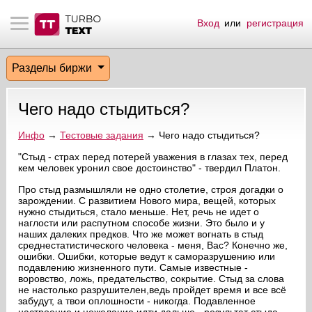
Вход
или
регистрация
тнёрам
Q.
ые сообщения
 заказчик
Разделы биржи
мо-материалы
тистика биржи
ск по форуму
 исполнитель
Чего надо стыдиться?
аккаунты
ые пользователи
Инфо
→
Тестовые задания
→ Чего надо стыдиться?
мой эфир
"Стыд - страх перед потерей уважения в глазах тех, перед
кем человек уронил свое достоинство" - твердил Платон.
лама на сайте
Про стыд размышляли не одно столетие, строя догадки о
зарождении. С развитием Нового мира, вещей, которых
нужно стыдиться, стало меньше. Нет, речь не идет о
ск пользователей
наглости или распутном способе жизни. Это было и у
наших далеких предков. Что же может вогнать в стыд
среднестатистического человека - меня, Вас? Конечно же,
ошибки. Ошибки, которые ведут к саморазрушению или
подавлению жизненного пути. Самые известные -
воровство, ложь, предательство, сокрытие. Стыд за слова
не настолько разрушителен,ведь пройдет время и все всё
забудут, а твои оплошности - никогда. Подавленное