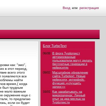
Вход
или
регистрация
Блог TurboText
06/08
В блоге Турботекст
авторизованные
пользователи могут делать
бесплатные генерации в
овки как: "эмо",
нейросетях
их в этот период,
вие всего этого
09/02
Масштабное обновление
т появляются все
сайта Turbotext: Новые
нейросети, интерфейс,
проблемы найти
функция «улучшить
ков время,( когда
запрос»»
не был трудным
е не мало важным
16/01
Как зарабатывать на
ее окружение еще с
микрозадачах: Личный
стали, то предлагаю
опыт за два месяца на
Турботексте
изнь, если он будет