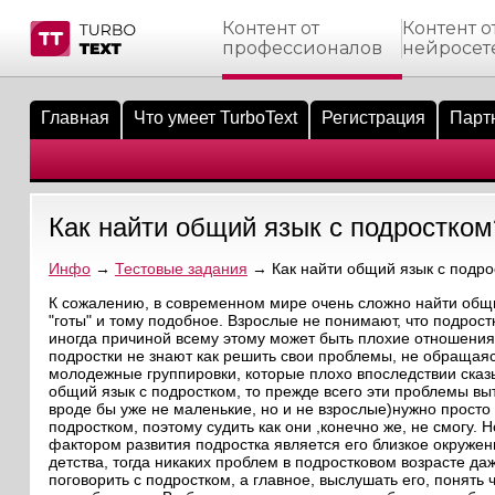
Контент от
Контент о
профессионалов
нейросет
тнёрам
Q.
ые сообщения
 заказчик
Главная
Что умеет TurboText
Регистрация
Парт
мо-материалы
тистика биржи
ск по форуму
 исполнитель
аккаунты
ые пользователи
Как найти общий язык с подростком
мой эфир
Инфо
→
Тестовые задания
→ Как найти общий язык с подро
лама на сайте
К сожалению, в современном мире очень сложно найти общий
"готы" и тому подобное. Взрослые не понимают, что подрост
иногда причиной всему этому может быть плохие отношения
ск пользователей
подростки не знают как решить свои проблемы, не обращаяс
молодежные группировки, которые плохо впоследствии сказ
общий язык с подростком, то прежде всего эти проблемы выт
вроде бы уже не маленькие, но и не взрослые)нужно просто
подростком, поэтому судить как они ,конечно же, не смогу.
фактором развития подростка является его близкое окружен
детства, тогда никаких проблем в подростковом возрасте даж
поговорить с подростком, а главное, выслушать его, понять 