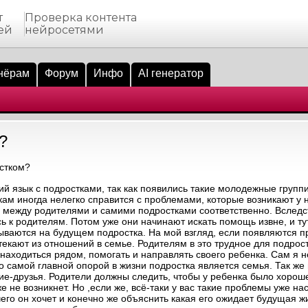
т
Проверка контента
ей
нейросетями
нёрам
Форум
Инфо
AI генератор
?
стком?
 язык с подростками, так как появились такие молодежные группир
кам иногда нелегко справится с проблемами, которые возникают у н
 между родителями и самими подростками соответственно. Вследст
ь к родителям. Потом уже они начинают искать помощь извне, и ту
ываются на будущем подростка. На мой взгляд, если появляются 
екают из отношений в семье. Родителям в это трудное для подрост
 находиться рядом, помогать и направлять своего ребенка. Сам я 
 Но самой главной опорой в жизни подростка является семья. Так ж
ие-друзья. Родители должны следить, чтобы у ребенка было хорош
е не возникнет. Но ,если же, всё-таки у вас такие проблемы уже на
чего он хочет и конечно же объяснить какая его ожидает будущая ж