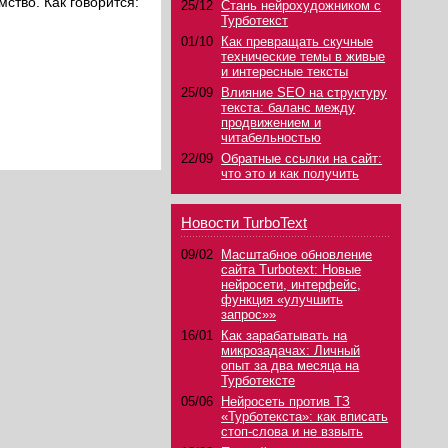
ство. Как говорится:
25/12
Стань нейрохудожником с
Турботекст
01/10
Как превращать скучные
технические темы в живые
и интересные тексты
25/09
Влияние SEO на структуру
текста: баланс между
продвижением и
читабельностью
22/09
Обратные ссылки на сайт:
что это и как получить
Новости TurboText
09/02
Масштабное обновление
сайта Turbotext: Новые
нейросети, интерфейс,
функция «улучшить
запрос»»
16/01
Как зарабатывать на
микрозадачах: Личный
опыт за два месяца на
Турботексте
05/06
Нейросеть против ТЗ
«Турботекста»: как вписать
стоп-слова и не взвыть