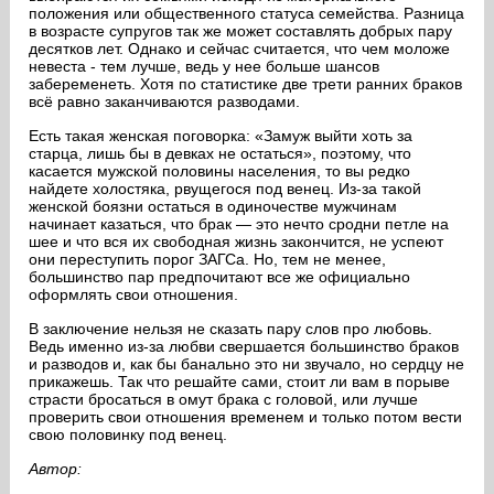
положения или общественного статуса семейства. Разница
в возрасте супругов так же может составлять добрых пару
десятков лет. Однако и сейчас считается, что чем моложе
невеста - тем лучше, ведь у нее больше шансов
забеременеть. Хотя по статистике две трети ранних браков
всё равно заканчиваются разводами.
Есть такая женская поговорка: «Замуж выйти хоть за
старца, лишь бы в девках не остаться», поэтому, что
касается мужской половины населения, то вы редко
найдете холостяка, рвущегося под венец. Из-за такой
женской боязни остаться в одиночестве мужчинам
начинает казаться, что брак — это нечто сродни петле на
шее и что вся их свободная жизнь закончится, не успеют
они переступить порог ЗАГСа. Но, тем не менее,
большинство пар предпочитают все же официально
оформлять свои отношения.
В заключение нельзя не сказать пару слов про любовь.
Ведь именно из-за любви свершается большинство браков
и разводов и, как бы банально это ни звучало, но сердцу не
прикажешь. Так что решайте сами, стоит ли вам в порыве
страсти бросаться в омут брака с головой, или лучше
проверить свои отношения временем и только потом вести
свою половинку под венец.
Автор: