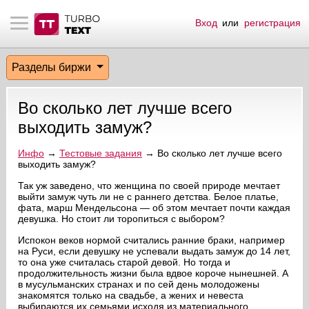
Вход
или
регистрация
тнёрам
Q.
ые сообщения
 заказчик
Разделы биржи
мо-материалы
тистика биржи
ск по форуму
 исполнитель
Во сколько лет лучше всего
аккаунты
ые пользователи
выходить замуж?
мой эфир
Инфо
→
Тестовые задания
→ Во сколько лет лучше всего
выходить замуж?
лама на сайте
Так уж заведено, что женщина по своей природе мечтает
выйти замуж чуть ли не с раннего детства. Белое платье,
фата, марш Мендельсона — об этом мечтает почти каждая
девушка. Но стоит ли торопиться с выбором?
ск пользователей
Испокон веков нормой считались ранние браки, например
на Руси, если девушку не успевали выдать замуж до 14 лет,
то она уже считалась старой девой. Но тогда и
продолжительность жизни была вдвое короче нынешней. А
в мусульманских странах и по сей день молодожены
знакомятся только на свадьбе, а жених и невеста
выбираются их семьями исходя из материального