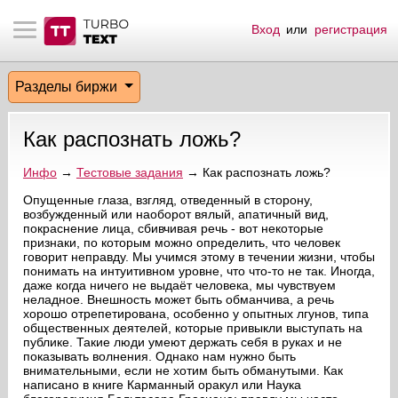
Вход
или
регистрация
тнёрам
Q.
ые сообщения
 заказчик
Разделы биржи
мо-материалы
тистика биржи
ск по форуму
 исполнитель
Как распознать ложь?
аккаунты
ые пользователи
Инфо
→
Тестовые задания
→ Как распознать ложь?
мой эфир
Опущенные глаза, взгляд, отведенный в сторону,
возбужденный или наоборот вялый, апатичный вид,
покраснение лица, сбивчивая речь - вот некоторые
лама на сайте
признаки, по которым можно определить, что человек
говорит неправду. Мы учимся этому в течении жизни, чтобы
понимать на интуитивном уровне, что что-то не так. Иногда,
ск пользователей
даже когда ничего не выдаёт человека, мы чувствуем
неладное. Внешность может быть обманчива, а речь
хорошо отрепетирована, особенно у опытных лгунов, типа
общественных деятелей, которые привыкли выступать на
публике. Такие люди умеют держать себя в руках и не
показывать волнения. Однако нам нужно быть
внимательными, если не хотим быть обманутыми. Как
написано в книге Карманный оракул или Наука