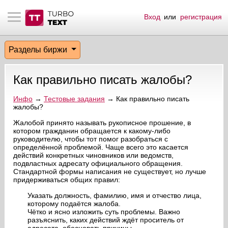
Вход
или
регистрация
тнёрам
Q.
ые сообщения
 заказчик
Разделы биржи
мо-материалы
тистика биржи
ск по форуму
 исполнитель
Как правильно писать жалобы?
аккаунты
ые пользователи
Инфо
→
Тестовые задания
→ Как правильно писать
жалобы?
мой эфир
Жалобой принято называть рукописное прошение, в
котором гражданин обращается к какому-либо
лама на сайте
руководителю, чтобы тот помог разобраться с
определённой проблемой. Чаще всего это касается
действий конкретных чиновников или ведомств,
ск пользователей
подвластных адресату официального обращения.
Стандартной формы написания не существует, но лучше
придерживаться общих правил:
Указать должность, фамилию, имя и отчество лица,
которому подаётся жалоба.
Чётко и ясно изложить суть проблемы. Важно
разъяснить, каких действий ждёт проситель от