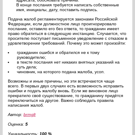
адресата, обосновать причины.
В конце послания требуется написать собственные
имя, инициалы, дату, поставить подпись.
Подача жалоб регламентируется законами Российской
Федерации, если должностное лицо проигнорировало
послание, оставило его без ответа, то гражданин имеет
право обратиться в следующую инстанцию. Случается, что
просителю поступает письменное уведомление с отказом в
удовлетворении требований. Почему это может произойти:
гражданин ошибся и обратился не к тому
руководителю;
в тексте послания нет никаких внятных указаний на
суть дела;
чиновник, на которого подана жалоба, усоп.
Возможны и иные причины, но эти встречаются чаще
всего. В первых двух случаях есть возможность исправить
ошибки и подать жалобу вновь. Если же виновное лицо
прекратило своё существование, то гражданину придётся
переключиться на другое. Важно соблюдать правила
написания жалоб.
Автор:
brmglt
Оценка:
5
Уникальность:
100 %