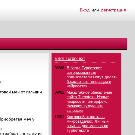
Вход
или
регистрация
Блог TurboText
06/08
В блоге Турботекст
авторизованные
пользователи могут делать
бесплатные генерации в
?
нейросетях
товой меч от гильдии
09/02
Масштабное обновление
сайта Turbotext: Новые
нейросети, интерфейс,
функция «улучшить
запрос»»
16/01
Как зарабатывать на
Приобретая меч у
микрозадачах: Личный
опыт за два месяца на
я.
Турботексте
о забрать покупку из