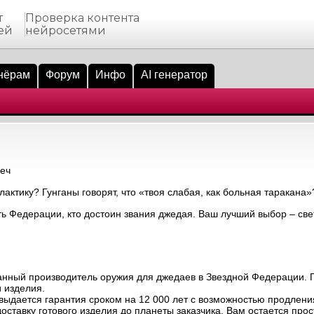
т
Проверка контента
ей
нейросетями
нёрам
Форум
Инфо
AI генератор
еч
актику? Гунганы говорят, что «твоя слабая, как больная таракана»
ть Федерации, кто достоин звания джедая. Ваш лучший выбор – све
анный производитель оружия для джедаев в Звездной Федерации. 
 изделия.
выдается гарантия сроком на 12 000 лет с возможностью продлени
ставку готового изделия до планеты заказчика. Вам остается прост