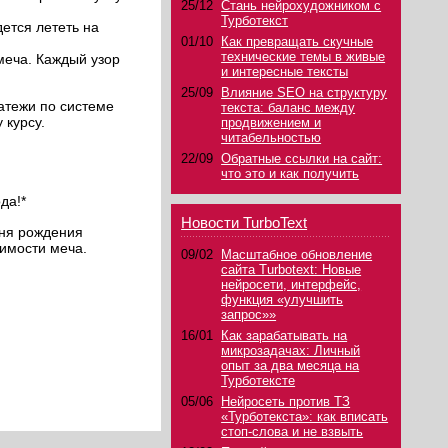
25/12
Стань нейрохудожником с
Турботекст
ется лететь на
01/10
Как превращать скучные
технические темы в живые
меча. Каждый узор
и интересные тексты
25/09
Влияние SEO на структуру
атежи по системе
текста: баланс между
 курсу.
продвижением и
читабельностью
22/09
Обратные ссылки на сайт:
что это и как получить
да!*
Новости TurboText
дня рождения
оимости меча.
09/02
Масштабное обновление
сайта Turbotext: Новые
нейросети, интерфейс,
функция «улучшить
запрос»»
16/01
Как зарабатывать на
микрозадачах: Личный
опыт за два месяца на
Турботексте
05/06
Нейросеть против ТЗ
«Турботекста»: как вписать
стоп-слова и не взвыть