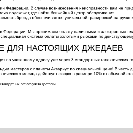
ии Федерации. В случае возникновения неисправности вам не прид
 меча подскажет, где найти ближайший центр обслуживания.
аемость бренда обеспечивается уникальной гравировкой на ручке 
тов Федерации. Мы принимаем оплату наличными и электронные пл
а специальная система оплаты золотыми рыбками по действующему
Е ДЛЯ НАСТОЯЩИХ ДЖЕДАЕВ
т по указанному адресу уже через 3 стандартных галактических го
льдии мастеров с планеты Аквариус по специальной цене! В честь 
актического месяца действует скидка в размере 10% от обычной ст
стандартных лет без учета доставки.