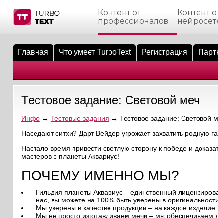
Контент от
Контент о
профессионалов
нейросет
тнёрам
Q.
ые сообщения
 заказчик
Главная
Что умеет TurboText
Регистрация
Парт
мо-материалы
тистика биржи
ск по форуму
 исполнитель
аккаунты
ые пользователи
Тестовое задание: Световой меч
мой эфир
Инфо
→
Тестовые задания
→ Тестовое задание: Световой м
лама на сайте
Наседают ситхи? Дарт Вейдер угрожает захватить родную гал
Настало время привести светлую сторону к победе и доказа
ск пользователей
мастеров с планеты Аквариус!
ПОЧЕМУ ИМЕННО МЫ?
Гильдия планеты Аквариус – единственный лицензиров
нас, вы можете на 100% быть уверены в оригинальности
Мы уверены в качестве продукции – на каждое изделие 
Мы не просто изготавливаем мечи – мы обеспечиваем до